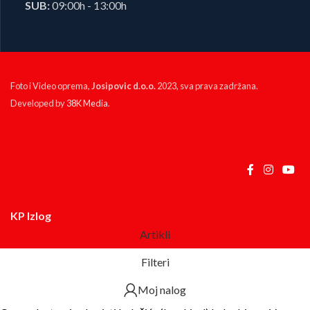
SUB:
09:00h - 13:00h
Foto i Video oprema,
Josipovic d.o.o.
2023, sva prava zadržana.
Developed by
38K Media
.
KP Izlog
Artikli
Filteri
Moj nalog