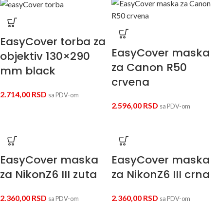
EasyCover torba za
EasyCover maska
objektiv 130×290
za Canon R50
mm black
crvena
2.714,00
RSD
sa PDV-om
2.596,00
RSD
sa PDV-om
EasyCover maska
EasyCover maska
za NikonZ6 III zuta
za NikonZ6 III crna
2.360,00
RSD
2.360,00
RSD
sa PDV-om
sa PDV-om