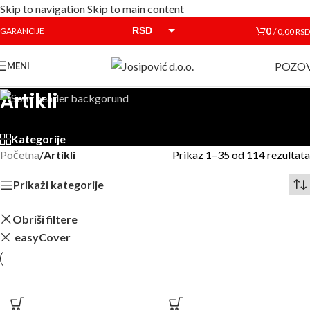
Skip to navigation
Skip to main content
RSD
0
GARANCIJE
/
0,00
RSD
EUR
POZOV
MENI
Artikli
Kategorije
Početna
/
Artikli
Prikaz 1–35 od 114 rezultata
Prikaži kategorije
Obriši filtere
easyCover