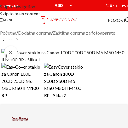
RSD
0
GARANCIJE
/
0,00
RSD
Skip to navigation
Skip to main content
EUR
POZOVI
MENI
Početna
/
Dodatna oprema
/
Zaštitna oprema za fotoaparate
Click to enlarge