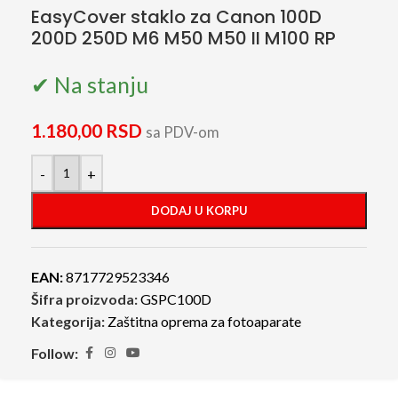
EasyCover staklo za Canon 100D
200D 250D M6 M50 M50 II M100 RP
✔ Na stanju
1.180,00
RSD
sa PDV-om
-
+
DODAJ U KORPU
EAN:
8717729523346
Šifra proizvoda:
GSPC100D
Kategorija:
Zaštitna oprema za fotoaparate
Follow: