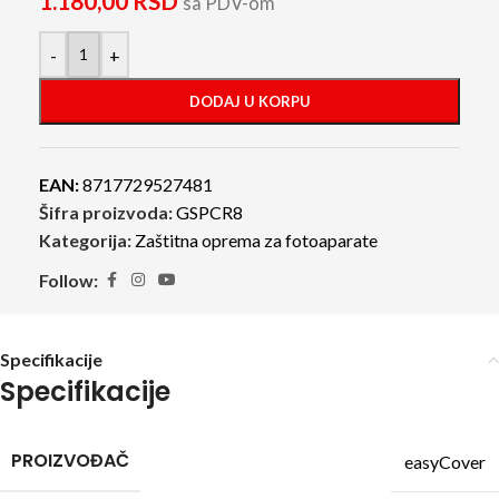
1.180,00
RSD
sa PDV-om
-
+
DODAJ U KORPU
EAN:
8717729527481
Šifra proizvoda:
GSPCR8
Kategorija:
Zaštitna oprema za fotoaparate
Follow:
Specifikacije
Specifikacije
PROIZVOĐAČ
easyCover