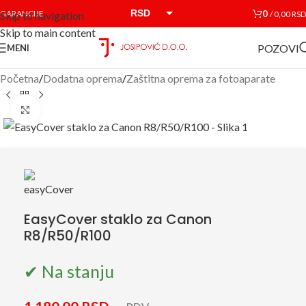
RSD
0
GARANCIJE
/
0,00
RSD
Skip to navigation
Skip to main content
EUR
POZOVI
MENI
Početna
/
Dodatna oprema
/
Zaštitna oprema za fotoaparate
Click to enlarge
EasyCover staklo za Canon
R8/R50/R100
✔ Na stanju