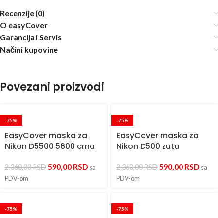
Recenzije (0)
O easyCover
Garancija i Servis
Načini kupovine
Povezani proizvodi
-75%
-75%
EasyCover maska za
EasyCover maska za
Nikon D5500 5600 crna
Nikon D500 zuta
590,00
RSD
590,00
RSD
2.360,00
RSD
2.360,00
RSD
sa
sa
PDV-om
PDV-om
-75%
-75%