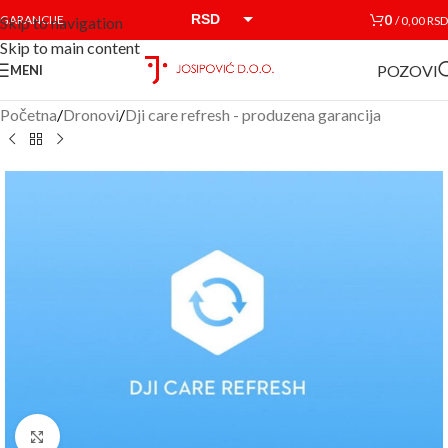
RSD
0
GARANCIJE
/
0,00
RSD
Skip to navigation
Skip to main content
EUR
POZOVI
MENI
Početna
/
Dronovi
/
Dji care refresh - produzena garancija
Click to enlarge