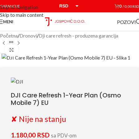
RSD
0
GARANCIJE
/
0,00
RSD
Skip to navigation
Skip to main content
EUR
POZOVI
MENI
Početna
/
Dronovi
/
Dji care refresh - produzena garancija
Click to enlarge
DJI Care Refresh 1-Year Plan (Osmo
Mobile 7) EU
✘ Nije na stanju
1.180,00
RSD
sa PDV-om