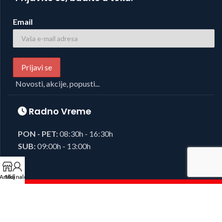
Email
Novosti, akcije, popusti...
Radno Vreme
PON - PET:
08:30h - 16:30h
SUB:
09:00h - 13:00h
Artikli
Moj nalog
Foto i Video oprema,
Josipovic d.o.o.
2023, sva prava zadržana.
Developed by
38K Media
.