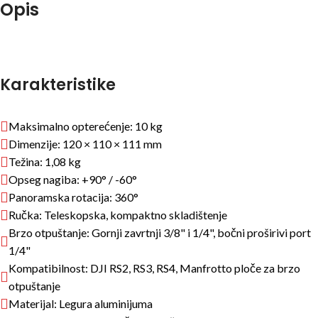
Opis
Karakteristike
Maksimalno opterećenje: 10 kg
Dimenzije: 120 × 110 × 111 mm
Težina: 1,08 kg
Opseg nagiba: +90° / -60°
Panoramska rotacija: 360°
Ručka: Teleskopska, kompaktno skladištenje
Brzo otpuštanje: Gornji zavrtnji 3/8" i 1/4", bočni proširivi port
1/4"
Kompatibilnost: DJI RS2, RS3, RS4, Manfrotto ploče za brzo
otpuštanje
Materijal: Legura aluminijuma