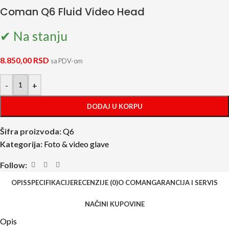
Coman Q6 Fluid Video Head
✔ Na stanju
8.850,00
RSD
sa PDV-om
-
+
DODAJ U KORPU
Šifra proizvoda:
Q6
Kategorija:
Foto & video glave
Follow:
OPIS
SPECIFIKACIJE
RECENZIJE (0)
O COMAN
GARANCIJA I SERVIS
NAČINI KUPOVINE
Opis