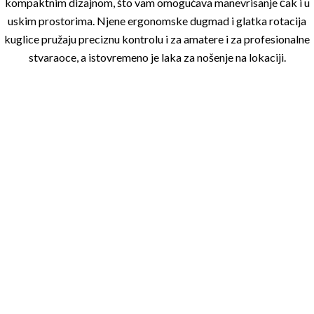
kompaktnim dizajnom, što vam omogućava manevrisanje čak i u
uskim prostorima. Njene ergonomske dugmad i glatka rotacija
kuglice pružaju preciznu kontrolu i za amatere i za profesionalne
stvaraoce, a istovremeno je laka za nošenje na lokaciji.