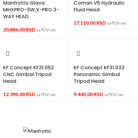
Manfrotto Glava
Coman V5 Hydraulic
MHXPRO-3W,X-PRO 3-
Fluid Head
WAY HEAD
17.110,00
RSD
sa PDV-om
20.886,00
RSD
sa PDV-om
KF Concept KF31.052
KF Concept KF31.033
CNC Gimbal Tripod
Panoramic Gimbal
Head
Tripod Head
12.390,00
RSD
9.440,00
RSD
sa PDV-om
sa PDV-om