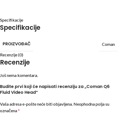
Specifikacije
Specifikacije
PROIZVOĐAČ
Coman
Recenzije (0)
Recenzije
Još nema komentara.
Budite prvi koji će napisati recenziju za „Coman Q6
Fluid Video Head“
Vaša adresa e-pošte neće biti objavljena.
Neophodna polja su
označena
*