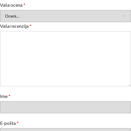
Vaša ocena
*
Vaša recenzija
*
Ime
*
E-pošta
*