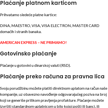
Plaćanje platnom karticom
Prihvatamo sledeće platne kartice:
DINA, MAESTRO, VISA, VISA ELECTRON, MASTER CARD
domaćih i stranih banaka.
AMERICAN EXPRESS – NE PRIMAMO!
Gotovinsko plaćanje
Plaćanje u gotovini u dinarskoj valuti (RSD).
Plaćanje preko računa za pravna lica
Svoju porudžbinu možete platiti direktnom uplatom na račun naše
kompanije, uz obavezno navođenje odgovarajućeg poziva na broj
koji se generiše prilikom pravljenja profakture. Plaćanje možete
izvršiti standardnom uplatnicom u bilo kojoj pošti ili banci, ili