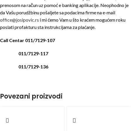
prenosom na račun uz pomoć e banking aplikacije. Neophodno je
da Vašu porudžbinu pošaljete sa podacima firme na e-mail
office@josipovic.rs
i mi ćemo Vam u što kraćem mogućem roku
poslati profakturu sta instrukcijama za plaćanje.
Call Centar 011/7129-107
011/7129-117
011/7129-136
Povezani proizvodi