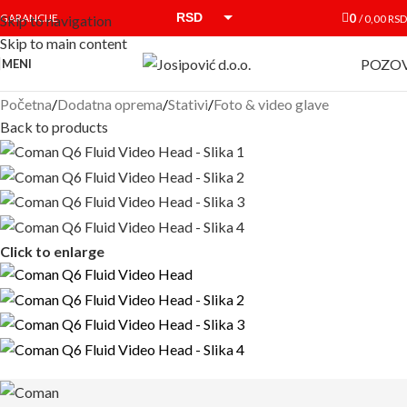
RSD
0
GARANCIJE
/
0,00
RSD
Skip to navigation
Skip to main content
EUR
POZOV
MENI
Početna
/
Dodatna oprema
/
Stativi
/
Foto & video glave
Back to products
Click to enlarge