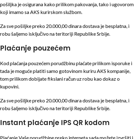
pošiljka je osigurana kako prilikom pakovanja, tako i ugovorom
koji imamo sa AKS kurirskom službom.
Za sve pošiljke preko 20.000,00 dinara dostava je besplatna, i
robu šaljemo isključivo na teritoriji Republike Srbije.
Plaćanje pouzećem
Kod plaćanja pouzećem porudžbinu plaćate prilikom isporuke i
tada je moguće platiti samo gotovinom kuriru AKS kompanije,
tom prilikom dobijate fikslani račun uz robu kao dokaz o
kupovini.
Za sve pošiljke preko 20.000,00 dinara dostava je besplatna, i
robu šaljemo isključivo na teritoriji Republike Srbije.
Instant plaćanje IPS QR kodom
Plaćanje Vaše porudžbine preko interneta sada možete izvršiti i