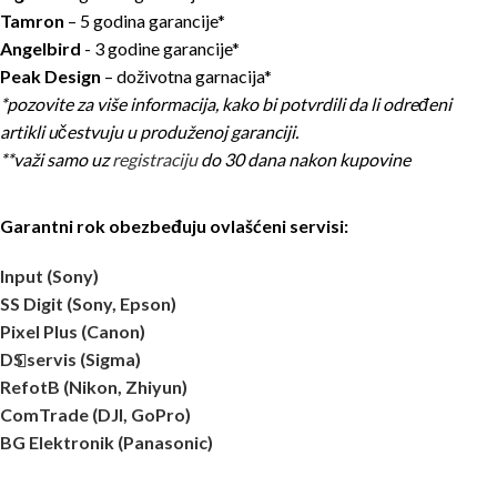
Tamron
– 5 godina garancije*
Angelbird
- 3 godine garancije*
Peak Design
– doživotna garnacija*
*pozovite za više informacija, kako bi potvrdili da li određeni
artikli učestvuju u produženoj garanciji.
**važi samo uz
registraciju
do 30 dana nakon kupovine
Garantni rok obezbeđuju ovlašćeni servisi:
Input (Sony)
SS Digit (Sony, Epson)
Pixel Plus (Canon)
DS servis (Sigma)
RefotB (Nikon, Zhiyun)
ComTrade (DJI, GoPro)
BG Elektronik (Panasonic)