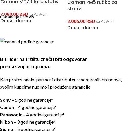
Coman MT70 foto stativ
Coman PM5 ručka za
stativ
7.080,00
RSD
sa PDV-om
Garancija i Servis
Dodaj u korpu
2.006,00
RSD
sa PDV-om
Dodaj u korpu
Biti lider na tržištu znači i biti odgovoran
prema svojim kupcima.
Kao profesionalni partner i distributer renomiranih brendova,
svojim kupcima nudimo i produžene garancije:
Sony
– 5 godine garancije*
Canon
– 4 godine garancije*
Panasonic
– 4 godine garancije*
Nikon
– 3 godine garancije*
Sigma
– 5 godina garancije*