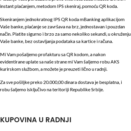
instant plaćanjem, metodom IPS skeniraj, pomoću QR koda.
Skeniranjem jednokratnog IPS QR koda mBanking aplikacijom
Vaše banke, plaćanje se završava na brz, jednostavan i pouzdan
način. Platite sigurno i brzo za samo nekoliko sekundi, u okruženju
Vaše banke, bez ostavljanja podataka sa kartice i računa.
Mi Vam pošaljemo profakturu sa QR kodom, a nakon
evidentirane uplate sa naše strane mi Vam šaljemo robu AKS
kurirskom službom, a možete je preuzeti lično u radnji.
Za sve pošiljke preko 20.000,00 dinara dostava je besplatna, i
robu šaljemo isključivo na teritoriji Republike Srbije.
KUPOVINA U RADNJI