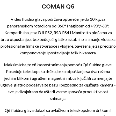
COMAN Q6
Video fluidna glava podržava opterećenje do 10 kg, sa
panoramskom rotacijom od 360° i nagibom od +90°/-60°.
Kompatibilna je sa DJI RS2, RS3, RS4 i Manfrotto pločama za
brzo otpuštanje, obezbeđujući glatko i stabilno snimanje videa za
profesionalne filmske stvaraoce i vlogere. Savršena je za precizno
komponovanje i postavljanje teških kamera.
Maksimizirajte efikasnost snimanja pomoću Q6 fluidne glave.
Poseduje teleskopsku dršku, brzo otpuštanje sa dva režima
jednim klikom i ugrađeni magnetni imbus ključ. Brzo menjajte
uglove, glatko podešavajte bazu i bezbedno zaključajte kameru –
sve je dizajnirano da uštedi vreme i poveća produktivnost
snimanja.
Q6 fluidna glava dolazi sa uvlačivom teleskopskom drškom i