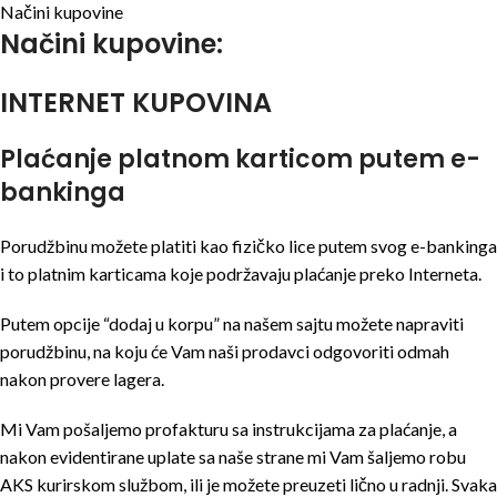
Načini kupovine
Načini kupovine:
INTERNET KUPOVINA
Plaćanje platnom karticom putem e-
bankinga
Porudžbinu možete platiti kao fizičko lice putem svog e-bankinga
i to platnim karticama koje podržavaju plaćanje preko Interneta.
Putem opcije “dodaj u korpu” na našem sajtu možete napraviti
porudžbinu, na koju će Vam naši prodavci odgovoriti odmah
nakon provere lagera.
Mi Vam pošaljemo profakturu sa instrukcijama za plaćanje, a
nakon evidentirane uplate sa naše strane mi Vam šaljemo robu
AKS kurirskom službom, ili je možete preuzeti lično u radnji. Svaka