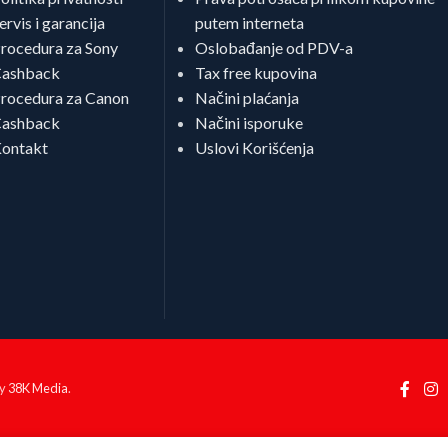
ervis i garancija
putem interneta
rocedura za Sony
Oslobađanje od PDV-a
ashback
Tax free kupovina
rocedura za Canon
Načini plaćanja
ashback
Načini isporuke
ontakt
Uslovi Korišćenja
by
38K Media
.