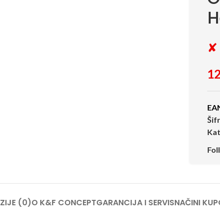
H
✘ 
12
EA
Šif
Kat
Fol
ZIJE (0)
O K&F CONCEPT
GARANCIJA I SERVIS
NAČINI KUP