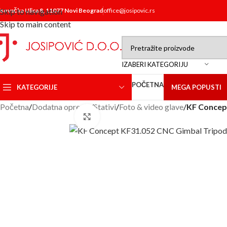
isovačka Ulica 8, 11077 Novi Beograd
Skip to navigation
office@josipovic.rs
Skip to main content
IZABERI KATEGORIJU
POČETNA
KATEGORIJE
MEGA POPUSTI
Početna
/
Dodatna oprema
/
Stativi
/
Foto & video glave
/
KF Concep
Click to enlarge