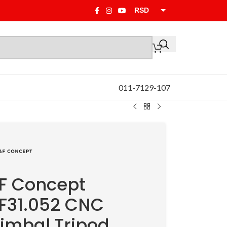
RSD
EUR
011-7129-107
F Concept
F31.052 CNC
imbal Tripod