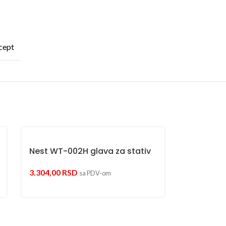
cept
Nest WT-002H glava za stativ
3.304,00
RSD
sa PDV-om