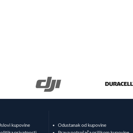
slovi kupovine
Odustanak od kupovine
olitika privatnosti
Prava potrošača prilikom kupovine