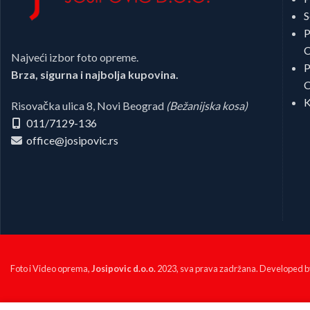
S
P
C
Najveći izbor foto opreme.
P
Brza, sigurna i najbolja kupovina.
C
K
Risovačka ulica 8, Novi Beograd
(Bežanijska kosa)
011/7129-136
office@josipovic.rs
Foto i Video oprema,
Josipovic d.o.o.
2023, sva prava zadržana. Developed 