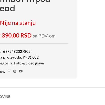
ead
Nije na stanju
.390,00
RSD
sa PDV-om
N:
6975482327805
ra proizvoda:
KF31.052
egorija:
Foto & video glave
low:
OVINE