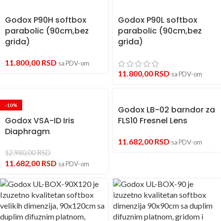
Godox P90H softbox
Godox P90L softbox
parabolic (90cm,bez
parabolic (90cm,bez
grida)
grida)
11.800,00
RSD
sa PDV-om
11.800,00
RSD
sa PDV-om
-10%
Godox LB-02 barndor za
Godox VSA-ID Iris
FLS10 Fresnel Lens
Diaphragm
11.682,00
RSD
sa PDV-om
12.980,00
RSD
11.682,00
RSD
sa PDV-om