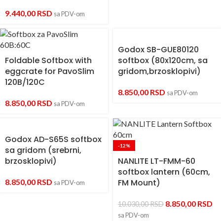
9.440,00
RSD
sa PDV-om
Godox SB-GUE80120
Foldable Softbox with
softbox (80x120cm, sa
eggcrate for PavoSlim
gridom,brzosklopivi)
120B/120C
8.850,00
RSD
sa PDV-om
8.850,00
RSD
sa PDV-om
Godox AD-S65S softbox
-12%
sa gridom (srebrni,
brzosklopivi)
NANLITE LT-FMM-60
softbox lantern (60cm,
8.850,00
RSD
FM Mount)
sa PDV-om
8.850,00
RSD
10.030,00
RSD
sa PDV-om