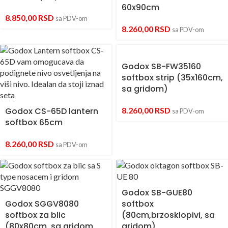
60x90cm
8.850,00
RSD
sa PDV-om
8.260,00
RSD
sa PDV-om
Godox SB-FW35160
softbox strip (35x160cm,
sa gridom)
Godox CS-65D lantern
8.260,00
RSD
sa PDV-om
softbox 65cm
8.260,00
RSD
sa PDV-om
Godox SB-GUE80
Godox SGGV8080
softbox
softbox za blic
(80cm,brzosklopivi, sa
(80x80cm, sa gridom,
gridom)