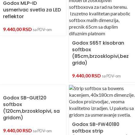
Godox MLP-ID
usmerivac svetla za LED
reflektor
9.440,00
RSD
sa PDV-om
Godox S65T kisobran
softbox
(85cm,brzosklopivi,bez
grida)
9.440,00
RSD
sa PDV-om
Godox SB-GUE120
softbox
(120cm,brzosklopivi, sa
gridom)
Godox SB-FW40180
9.440,00
RSD
softbox strip
sa PDV-om