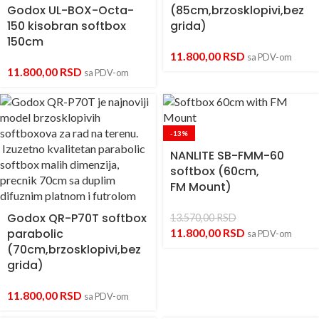
Godox UL-BOX-Octa-
(85cm,brzosklopivi,bez
150 kisobran softbox
grida)
150cm
11.800,00
RSD
sa PDV-om
11.800,00
RSD
sa PDV-om
-13%
NANLITE SB-FMM-60
softbox (60cm,
FM Mount)
Godox QR-P70T softbox
13.570,00
RSD
parabolic
11.800,00
RSD
sa PDV-om
(70cm,brzosklopivi,bez
grida)
11.800,00
RSD
sa PDV-om