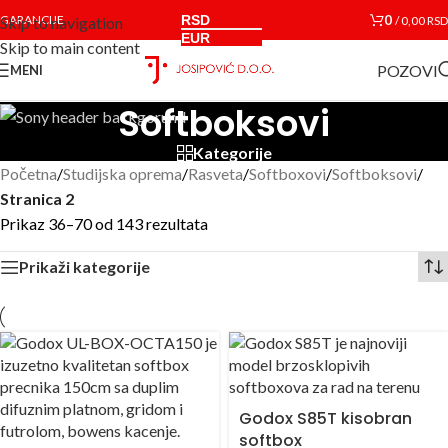
RSD
0
GARANCIJE
/
0,00
RSD
Skip to navigation
EUR
Skip to main content
POZOVI
MENI
Softboksovi
Kategorije
Početna
/
Studijska oprema
/
Rasveta
/
Softboxovi
/
Softboksovi
/
Stranica 2
Prikaz 36–70 od 143 rezultata
Prikaži kategorije
Godox S85T kisobran
softbox