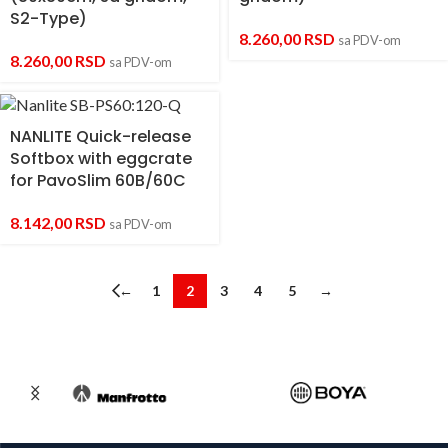
S2-Type)
8.260,00
RSD
sa PDV-om
8.260,00
RSD
sa PDV-om
NANLITE Quick-release
Softbox with eggcrate
for PavoSlim 60B/60C
8.142,00
RSD
sa PDV-om
←
1
2
3
4
5
→