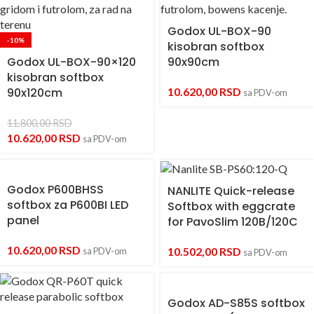
Godox UL-BOX-90
-10%
kisobran softbox
Godox UL-BOX-90×120
90x90cm
kisobran softbox
90x120cm
10.620,00
RSD
sa PDV-om
11.800,00
RSD
10.620,00
RSD
sa PDV-om
Godox P600BHSS
NANLITE Quick-release
softbox za P600BI LED
Softbox with eggcrate
panel
for PavoSlim 120B/120C
10.620,00
RSD
10.502,00
RSD
sa PDV-om
sa PDV-om
Godox AD-S85S softbox