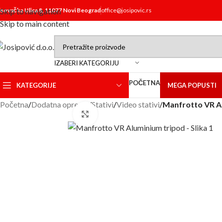
isovačka Ulica 8, 11077 Novi Beograd
Skip to navigation
office@josipovic.rs
Skip to main content
IZABERI KATEGORIJU
POČETNA
KATEGORIJE
MEGA POPUSTI
Početna
/
Dodatna oprema
/
Stativi
/
Video stativi
/
Manfrotto VR A
Click to enlarge