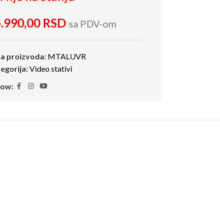
.990,00
RSD
sa PDV-om
ra proizvoda:
MTALUVR
egorija:
Video stativi
low: