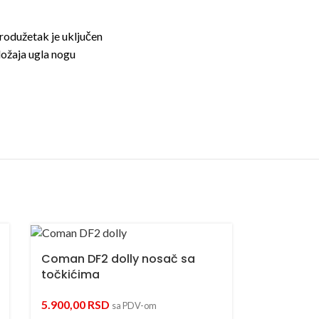
rodužetak je uključen
ložaja ugla nogu
Coman DF2 dolly nosač sa
točkićima
5.900,00
RSD
sa PDV-om