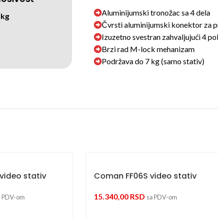
Aluminijumski tronožac sa 4 dela
 kg
Čvrsti aluminijumski konektor za p
Izuzetno svestran zahvaljujući 4 po
Brzi rad M-lock mehanizam
Podržava do 7 kg (samo stativ)
video stativ
Coman FF06S video stativ
15.340,00
RSD
a PDV-om
sa PDV-om