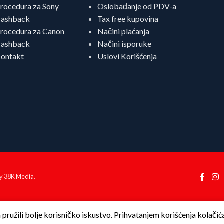
rocedura za Sony
Oslobađanje od PDV-a
ashback
Tax free kupovina
rocedura za Canon
Načini plaćanja
ashback
Načini isporuke
ontakt
Uslovi Korišćenja
by
38K Media
.
ružili bolje korisničko iskustvo. Prihvatanjem korišćenja kolačića 