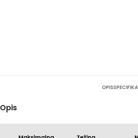
OPIS
SPECIFIKA
Opis
Maksimalna
Težina
N