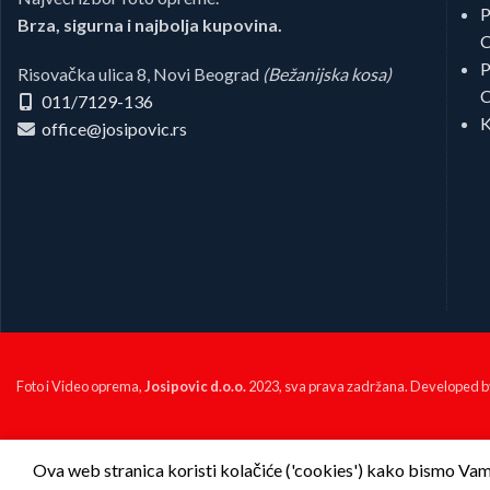
P
Brza, sigurna i najbolja kupovina.
C
P
Risovačka ulica 8, Novi Beograd
(Bežanijska kosa)
C
011/7129-136
K
office@josipovic.rs
Foto i Video oprema,
Josipovic d.o.o.
2023, sva prava zadržana. Developed 
Ova web stranica koristi kolačiće ('cookies') kako bismo Vam p