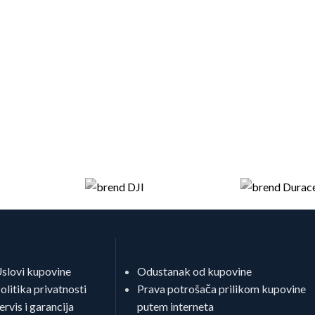
slovi kupovine
Odustanak od kupovine
olitika privatnosti
Prava potrošača prilikom kupovine
ervis i garancija
putem interneta