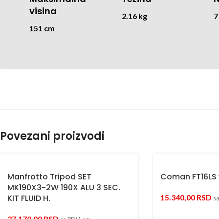
visina
2.16 kg
7
151 cm
Povezani proizvodi
Manfrotto Tripod SET
Coman FT16LS 
MK190X3-2W 190X ALU 3 SEC.
KIT FLUID H.
15.340,00
RSD
s
37.170,00
RSD