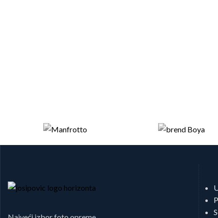
U
P
S
Najveći izbor foto opreme.