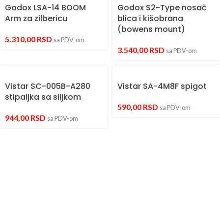
Godox LSA-14 BOOM
Godox S2-Type nosač
Arm za zilbericu
blica i kišobrana
(bowens mount)
5.310,00
RSD
sa PDV-om
3.540,00
RSD
sa PDV-om
Vistar SC-005B-A280
Vistar SA-4M8F spigot
stipaljka sa siljkom
590,00
RSD
sa PDV-om
944,00
RSD
sa PDV-om