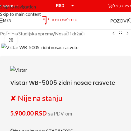
RSD
0
GARANCIJE
/
0,00
RSD
Skip to navigation
Skip to main content
EUR
POZOVI
MENI
Početna
/
Studijska oprema
/
Nosači i držači
Click to enlarge
Vistar WB-5005 zidni nosac rasvete
✘ Nije na stanju
5.900,00
RSD
sa PDV-om
Šifra proizvoda:
STATIV5005