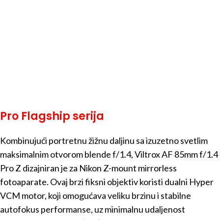
Pro Flagship serija
Kombinujući portretnu žižnu daljinu sa izuzetno svetlim
maksimalnim otvorom blende f/1.4, Viltrox AF 85mm f/1.4
Pro Z dizajniran je za Nikon Z-mount mirrorless
fotoaparate. Ovaj brzi fiksni objektiv koristi dualni Hyper
VCM motor, koji omogućava veliku brzinu i stabilne
autofokus performanse, uz minimalnu udaljenost