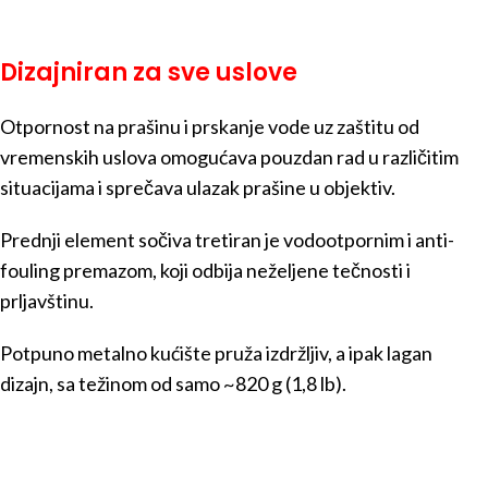
Dizajniran za sve uslove
Otpornost na prašinu i prskanje vode uz zaštitu od
vremenskih uslova omogućava pouzdan rad u različitim
situacijama i sprečava ulazak prašine u objektiv.
Prednji element sočiva tretiran je vodootpornim i anti-
fouling premazom, koji odbija neželjene tečnosti i
prljavštinu.
Potpuno metalno kućište pruža izdržljiv, a ipak lagan
dizajn, sa težinom od samo ~820 g (1,8 lb).