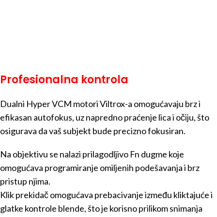
Profesionalna kontrola
Dualni Hyper VCM motori Viltrox-a omogućavaju brz i
efikasan autofokus, uz napredno praćenje lica i očiju, što
osigurava da vaš subjekt bude precizno fokusiran.
Na objektivu se nalazi prilagodljivo Fn dugme koje
omogućava programiranje omiljenih podešavanja i brz
pristup njima.
Klik prekidač omogućava prebacivanje između kliktajuće i
glatke kontrole blende, što je korisno prilikom snimanja