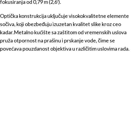
fokusiranja od 0,79 m (2,6′).
Optička konstrukcija uključuje visokokvalitetne elemente
sočiva, koji obezbeđuju izuzetan kvalitet slike kroz ceo
kadar.Metalno kućište sa zaštitom od vremenskih uslova
pruža otpornost na prašinu i prskanje vode, čime se
povećava pouzdanost objektiva u različitim uslovima rada.