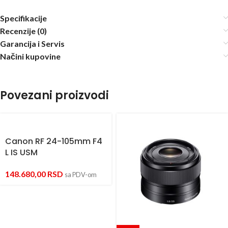
Specifikacije
Recenzije (0)
Garancija i Servis
Načini kupovine
Povezani proizvodi
Canon RF 24-105mm F4
L IS USM
148.680,00
RSD
sa PDV-om