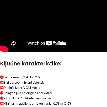
Ključne karakteristike:
Full-Frame | f/1.4 do f/16
Brzi portretni fiksni objektiv
Dualni Hyper VCM motori
Prilagodljivo Fn dugme i prekidači
9 HR, 3 ED i 1 UA element sočiva
Minimalna udaljenost fokusiranja: 0,79 m (2,6')