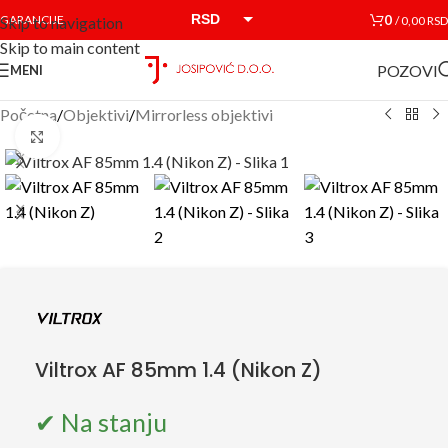
RSD
0
GARANCIJE
/
0,00
RSD
Skip to navigation
Skip to main content
EUR
POZOVI
MENI
Početna
/
Objektivi
/
Mirrorless objektivi
Click to enlarge
Viltrox AF 85mm 1.4 (Nikon Z)
✔ Na stanju