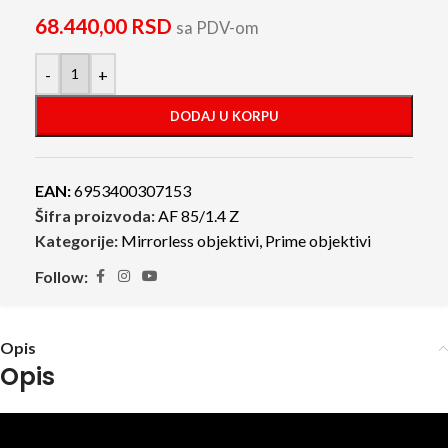
68.440,00
RSD
sa PDV-om
-
+
DODAJ U KORPU
EAN:
6953400307153
Šifra proizvoda:
AF 85/1.4 Z
Kategorije:
Mirrorless objektivi
,
Prime objektivi
Follow:
Opis
Opis