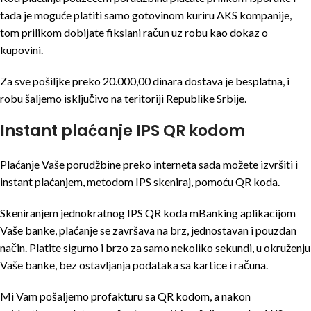
tada je moguće platiti samo gotovinom kuriru AKS kompanije,
tom prilikom dobijate fikslani račun uz robu kao dokaz o
kupovini.
Za sve pošiljke preko 20.000,00 dinara dostava je besplatna, i
robu šaljemo isključivo na teritoriji Republike Srbije.
Instant plaćanje IPS QR kodom
Plaćanje Vaše porudžbine preko interneta sada možete izvršiti i
instant plaćanjem, metodom IPS skeniraj, pomoću QR koda.
Skeniranjem jednokratnog IPS QR koda mBanking aplikacijom
Vaše banke, plaćanje se završava na brz, jednostavan i pouzdan
način. Platite sigurno i brzo za samo nekoliko sekundi, u okruženju
Vaše banke, bez ostavljanja podataka sa kartice i računa.
Mi Vam pošaljemo profakturu sa QR kodom, a nakon