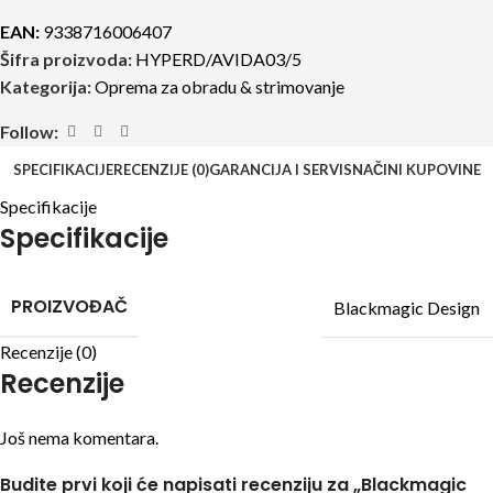
EAN:
9338716006407
Šifra proizvoda:
HYPERD/AVIDA03/5
Kategorija:
Oprema za obradu & strimovanje
Follow:
SPECIFIKACIJE
RECENZIJE (0)
GARANCIJA I SERVIS
NAČINI KUPOVINE
Specifikacije
Specifikacije
PROIZVOĐAČ
Blackmagic Design
Recenzije (0)
Recenzije
Još nema komentara.
Budite prvi koji će napisati recenziju za „Blackmagic