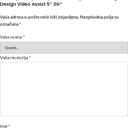
Design Video Assist 5” 3G“
Vaša adresa e-pošte neće biti objavljena.
Neophodna polja su
označena
*
Vaša ocena
*
Vaša recenzija
*
Ime
*