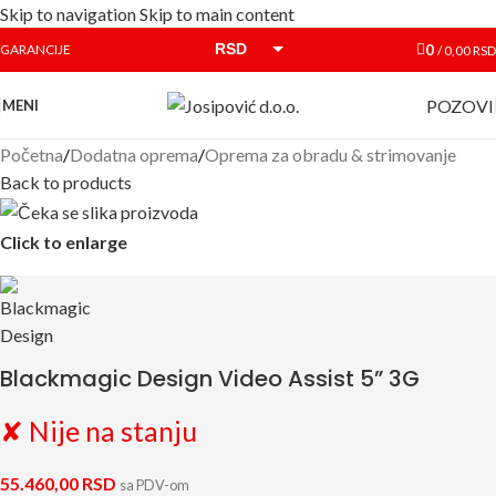
Skip to navigation
Skip to main content
RSD
0
GARANCIJE
/
0,00
RSD
EUR
POZOVI
MENI
Početna
/
Dodatna oprema
/
Oprema za obradu & strimovanje
Back to products
Click to enlarge
Blackmagic Design Video Assist 5” 3G
✘ Nije na stanju
55.460,00
RSD
sa PDV-om