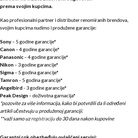
prema svojim kupcima.
Kao profesionalni partner i distributer renomiranih brendova,
svojim kupcima nudimo i produžene garancije:
Sony
– 5 godine garancije*
Canon
– 4 godine garancije*
Panasonic
– 4 godine garancije*
Nikon
– 3 godine garancije*
Sigma
– 5 godina garancije*
Tamron
– 5 godina garancije*
Angelbird
- 3 godine garancije*
Peak Design
– doživotna garnacija*
*pozovite za više informacija, kako bi potvrdili da li određeni
artikli učestvuju u produženoj garanciji.
**važi samo uz
registraciju
do 30 dana nakon kupovine
Garantni rok obezbeđuju ovlašćeni servisi: