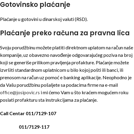
Gotovinsko plaćanje
Plaćanje u gotovini u dinarskoj valuti (RSD).
Plaćanje preko računa za pravna lica
Svoju porudžbinu možete platiti direktnom uplatom na račun naše
kompanije, uz obavezno navođenje odgovarajućeg poziva na broj
koji se generiše prilikom pravljenja profakture. Plaćanje možete
izvršiti standardnom uplatnicom u bilo kojoj pošti ili banci, ili
prenosom na račun uz pomoć e banking aplikacije. Neophodno je
da Vašu porudžbinu pošaljete sa podacima firme na e-mail
office@josipovic.rs
i mi ćemo Vam u što kraćem mogućem roku
poslati profakturu sta instrukcijama za plaćanje.
Call Centar 011/7129-107
011/7129-117