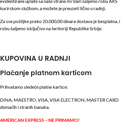
evidentirane uplate sa naše strane mi Vam šaljemo robu AKS
kurirskom službom, a možete je preuzeti lično u radnji.
Za sve pošiljke preko 20.000,00 dinara dostava je besplatna, i
robu šaljemo isključivo na teritoriji Republike Srbije.
KUPOVINA U RADNJI
Plaćanje platnom karticom
Prihvatamo sledeće platne kartice:
DINA, MAESTRO, VISA, VISA ELECTRON, MASTER CARD
domaćih i stranih banaka.
AMERICAN EXPRESS – NE PRIMAMO!