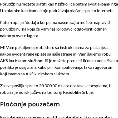
Porudžbinu možete platiti kao fizičko lice putem svog e-bankinga
i to platnim karticama koje podržavaju plaćanje preko Interneta.
Putem opcije “dodaj u korpu” na našem sajtu možete napraviti
porudžbinu, na koju će Vam naši prodavci odgovoriti odmah
nakon provere lagera.
Mi Vam pošaljemo profakturu sa instrukcijama za plaćanje, a
nakon evidentirane uplate sa naše strane mi Vam šaljemo robu
AKS kurirskom službom, ili je možete preuzeti lično u radnji. Svaka
pošiljka je osigurana kako prilikom pakovanja, tako i ugovorom
koji imamo sa AKS kurirskom službom.
Za sve pošiljke preko 20.000,00 dinara dostava je besplatna, i
robu šaljemo isključivo na teritoriji Republike Srbije.
Plaćanje pouzećem
Kod plaćanja pouzećem porudžbinu plaćate prilikom isporuke i