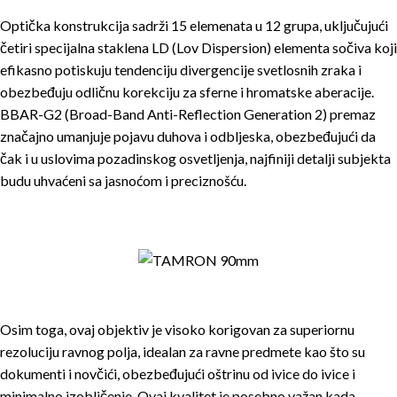
Optička konstrukcija sadrži 15 elemenata u 12 grupa, uključujući
četiri specijalna staklena LD (Lov Dispersion) elementa sočiva koji
efikasno potiskuju tendenciju divergencije svetlosnih zraka i
obezbeđuju odličnu korekciju za sferne i hromatske aberacije.
BBAR-G2 (Broad-Band Anti-Reflection Generation 2) premaz
značajno umanjuje pojavu duhova i odbljeska, obezbeđujući da
čak i u uslovima pozadinskog osvetljenja, najfiniji detalji subjekta
budu uhvaćeni sa jasnoćom i preciznošću.
Osim toga, ovaj objektiv je visoko korigovan za superiornu
rezoluciju ravnog polja, idealan za ravne predmete kao što su
dokumenti i novčići, obezbeđujući oštrinu od ivice do ivice i
minimalno izobličenje. Ovaj kvalitet je posebno važan kada