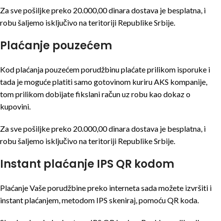
Za sve pošiljke preko 20.000,00 dinara dostava je besplatna, i
robu šaljemo isključivo na teritoriji Republike Srbije.
Plaćanje pouzećem
Kod plaćanja pouzećem porudžbinu plaćate prilikom isporuke i
tada je moguće platiti samo gotovinom kuriru AKS kompanije,
tom prilikom dobijate fikslani račun uz robu kao dokaz o
kupovini.
Za sve pošiljke preko 20.000,00 dinara dostava je besplatna, i
robu šaljemo isključivo na teritoriji Republike Srbije.
Instant plaćanje IPS QR kodom
Plaćanje Vaše porudžbine preko interneta sada možete izvršiti i
instant plaćanjem, metodom IPS skeniraj, pomoću QR koda.