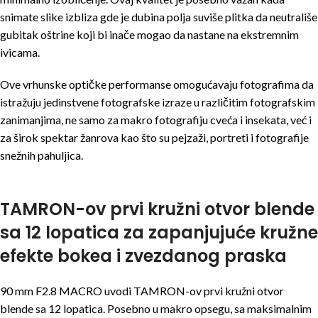
snimate slike izbliza gde je dubina polja suviše plitka da neutrališe
gubitak oštrine koji bi inače mogao da nastane na ekstremnim
ivicama.
Ove vrhunske optičke performanse omogućavaju fotografima da
istražuju jedinstvene fotografske izraze u različitim fotografskim
zanimanjima, ne samo za makro fotografiju cveća i insekata, već i
za širok spektar žanrova kao što su pejzaži, portreti i fotografije
snežnih pahuljica.
TAMRON-ov prvi kružni otvor blende
sa 12 lopatica za zapanjujuće kružne
efekte bokea i zvezdanog praska
90 mm F2.8 MACRO uvodi TAMRON-ov prvi kružni otvor
blende sa 12 lopatica. Posebno u makro opsegu, sa maksimalnim