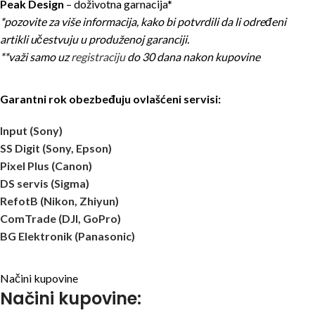
Peak Design
– doživotna garnacija*
*pozovite za više informacija, kako bi potvrdili da li određeni
artikli učestvuju u produženoj garanciji.
**važi samo uz
registraciju
do 30 dana nakon kupovine
Garantni rok obezbeđuju ovlašćeni servisi:
Input (Sony)
SS Digit (Sony, Epson)
Pixel Plus (Canon)
DS servis (Sigma)
RefotB (Nikon, Zhiyun)
ComTrade (DJI, GoPro)
BG Elektronik (Panasonic)
Načini kupovine
Načini kupovine: