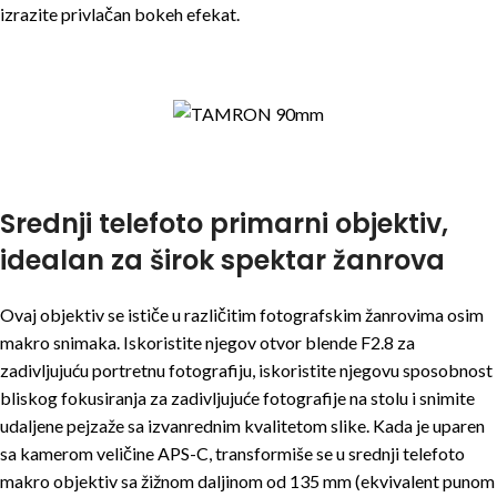
izrazite privlačan bokeh efekat.
Srednji telefoto primarni objektiv,
idealan za širok spektar žanrova
Ovaj objektiv se ističe u različitim fotografskim žanrovima osim
makro snimaka. Iskoristite njegov otvor blende F2.8 za
zadivljujuću portretnu fotografiju, iskoristite njegovu sposobnost
bliskog fokusiranja za zadivljujuće fotografije na stolu i snimite
udaljene pejzaže sa izvanrednim kvalitetom slike. Kada je uparen
sa kamerom veličine APS-C, transformiše se u srednji telefoto
makro objektiv sa žižnom daljinom od 135 mm (ekvivalent punom