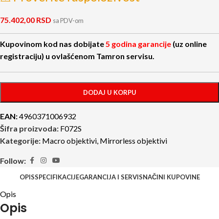
75.402,00
RSD
sa PDV-om
Kupovinom kod nas dobijate
5 godina garancije
(uz online
registraciju) u ovlašćenom Tamron servisu.
DODAJ U KORPU
EAN:
4960371006932
Šifra proizvoda:
F072S
Kategorije:
Macro objektivi
,
Mirrorless objektivi
Follow:
OPIS
SPECIFIKACIJE
GARANCIJA I SERVIS
NAČINI KUPOVINE
Opis
Opis