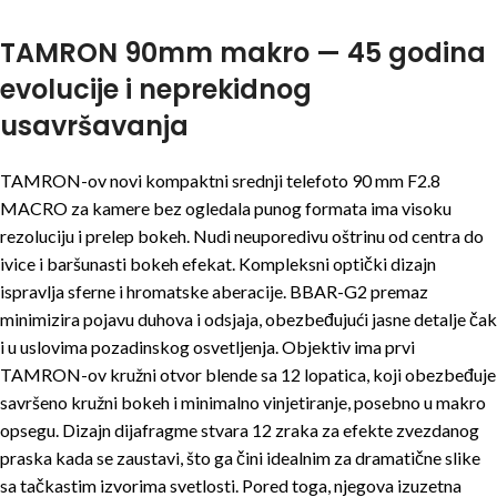
TAMRON 90mm makro — 45 godina
evolucije i neprekidnog
usavršavanja
TAMRON-ov novi kompaktni srednji telefoto 90 mm F2.8
MACRO za kamere bez ogledala punog formata ima visoku
rezoluciju i prelep bokeh. Nudi neuporedivu oštrinu od centra do
ivice i baršunasti bokeh efekat. Kompleksni optički dizajn
ispravlja sferne i hromatske aberacije. BBAR-G2 premaz
minimizira pojavu duhova i odsjaja, obezbeđujući jasne detalje čak
i u uslovima pozadinskog osvetljenja. Objektiv ima prvi
TAMRON-ov kružni otvor blende sa 12 lopatica, koji obezbeđuje
savršeno kružni bokeh i minimalno vinjetiranje, posebno u makro
opsegu. Dizajn dijafragme stvara 12 zraka za efekte zvezdanog
praska kada se zaustavi, što ga čini idealnim za dramatične slike
sa tačkastim izvorima svetlosti. Pored toga, njegova izuzetna