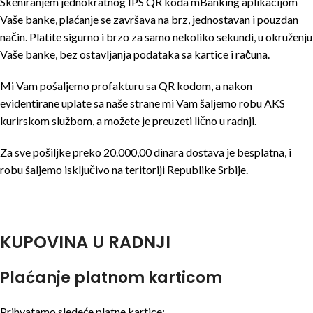
Skeniranjem jednokratnog IPS QR koda mBanking aplikacijom
Vaše banke, plaćanje se završava na brz, jednostavan i pouzdan
način. Platite sigurno i brzo za samo nekoliko sekundi, u okruženju
Vaše banke, bez ostavljanja podataka sa kartice i računa.
Mi Vam pošaljemo profakturu sa QR kodom, a nakon
evidentirane uplate sa naše strane mi Vam šaljemo robu AKS
kurirskom službom, a možete je preuzeti lično u radnji.
Za sve pošiljke preko 20.000,00 dinara dostava je besplatna, i
robu šaljemo isključivo na teritoriji Republike Srbije.
KUPOVINA U RADNJI
Plaćanje platnom karticom
Prihvatamo sledeće platne kartice: