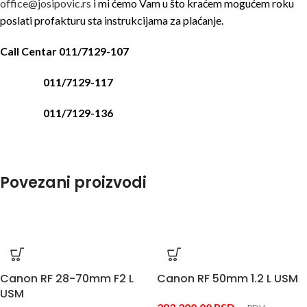
office@josipovic.rs
i mi ćemo Vam u što kraćem mogućem roku
poslati profakturu sta instrukcijama za plaćanje.
Call Centar 011/7129-107
011/7129-117
011/7129-136
Povezani proizvodi
Canon RF 28-70mm F2 L
Canon RF 50mm 1.2 L USM
USM