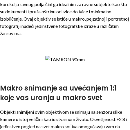
korekcija ravnog polja čini ga idealnim za ravne subjekte kao što
su dokumenti i pruža oštrinu od ivice do ivice i minimalno
izobličenje. Ovaj objektiv se ističe u makro, pejzažnoj i portretnoj
fotografiji nudeći jedinstvene fotografske izraze u različitim
žanrovima.
Makro snimanje sa uvećanjem 1:1
koje vas uranja u makro svet
Objekti snimljeni ovim objektivom se snimaju na senzoru slike
kamere u istoj veličini kao iu stvarnom životu. Osvetljenost F2.8 i
jedinstven pogled na svet makro sočiva omogućavaju vam da