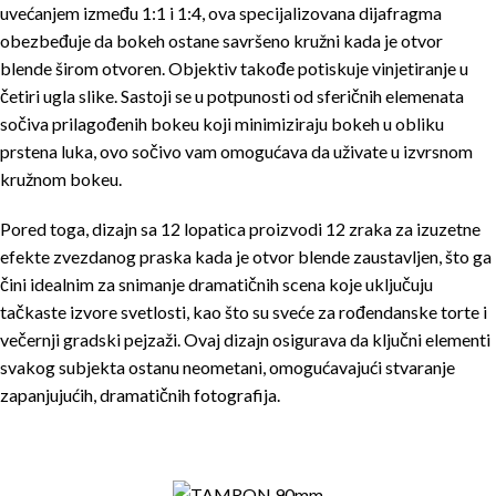
uvećanjem između 1:1 i 1:4, ova specijalizovana dijafragma
obezbeđuje da bokeh ostane savršeno kružni kada je otvor
blende širom otvoren. Objektiv takođe potiskuje vinjetiranje u
četiri ugla slike. Sastoji se u potpunosti od sferičnih elemenata
sočiva prilagođenih bokeu koji minimiziraju bokeh u obliku
prstena luka, ovo sočivo vam omogućava da uživate u izvrsnom
kružnom bokeu.
Pored toga, dizajn sa 12 lopatica proizvodi 12 zraka za izuzetne
efekte zvezdanog praska kada je otvor blende zaustavljen, što ga
čini idealnim za snimanje dramatičnih scena koje uključuju
tačkaste izvore svetlosti, kao što su sveće za rođendanske torte i
večernji gradski pejzaži. Ovaj dizajn osigurava da ključni elementi
svakog subjekta ostanu neometani, omogućavajući stvaranje
zapanjujućih, dramatičnih fotografija.