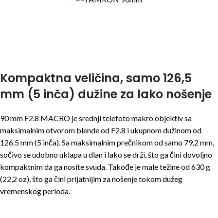
Kompaktna veličina, samo 126,5
mm (5 inča) dužine za lako nošenje
90 mm F2.8 MACRO je srednji telefoto makro objektiv sa
maksimalnim otvorom blende od F2.8 i ukupnom dužinom od
126.5 mm (5 inča). Sa maksimalnim prečnikom od samo 79,2 mm,
sočivo se udobno uklapa u dlan i lako se drži, što ga čini dovoljno
kompaktnim da ga nosite svuda. Takođe je male težine od 630 g
(22,2 oz), što ga čini prijatnijim za nošenje tokom dužeg
vremenskog perioda.