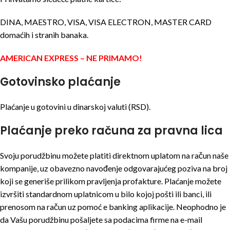
DINA, MAESTRO, VISA, VISA ELECTRON, MASTER CARD
domaćih i stranih banaka.
AMERICAN EXPRESS – NE PRIMAMO!
Gotovinsko plaćanje
Plaćanje u gotovini u dinarskoj valuti (RSD).
Plaćanje preko računa za pravna lica
Svoju porudžbinu možete platiti direktnom uplatom na račun naše
kompanije, uz obavezno navođenje odgovarajućeg poziva na broj
koji se generiše prilikom pravljenja profakture. Plaćanje možete
izvršiti standardnom uplatnicom u bilo kojoj pošti ili banci, ili
prenosom na račun uz pomoć e banking aplikacije. Neophodno je
da Vašu porudžbinu pošaljete sa podacima firme na e-mail