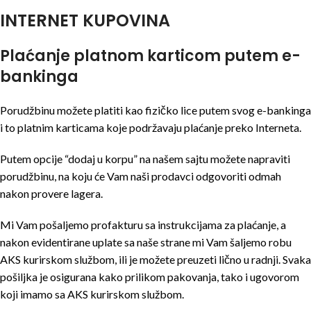
INTERNET KUPOVINA
Plaćanje platnom karticom putem e-
bankinga
Porudžbinu možete platiti kao fizičko lice putem svog e-bankinga
i to platnim karticama koje podržavaju plaćanje preko Interneta.
Putem opcije “dodaj u korpu” na našem sajtu možete napraviti
porudžbinu, na koju će Vam naši prodavci odgovoriti odmah
nakon provere lagera.
Mi Vam pošaljemo profakturu sa instrukcijama za plaćanje, a
nakon evidentirane uplate sa naše strane mi Vam šaljemo robu
AKS kurirskom službom, ili je možete preuzeti lično u radnji. Svaka
pošiljka je osigurana kako prilikom pakovanja, tako i ugovorom
koji imamo sa AKS kurirskom službom.