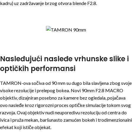
kadru) uz zadržavanje brzog otvora blende F2.8.
Nasleđujući nasleđe vrhunske slike i
optičkih performansi
TAMRON-ova sočiva od 90 mm su dugo bila slavljena zbog svoje
visoke rezolucije i prelepog bokea. Novi 90mm F2.8 MACRO
objektiv, dizajniran posebno za kamere bez ogledala, pojačava
ovo nasleđe kroz rigorozni proces optičke simulacije tokom svog
razvoja. Ovaj objektiv nudi neuporedivu rezoluciju od centra do
ivica i pruža mekan, baršunasto zamućen bokeh i trodimenzionalni
efekat koji ističe objekat.