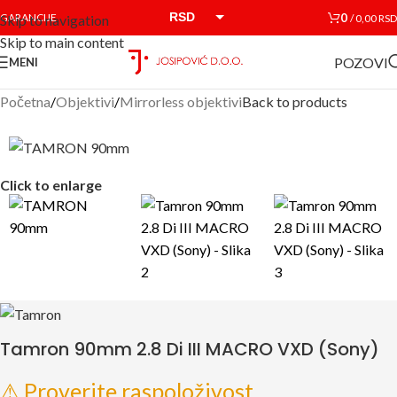
RSD
0
GARANCIJE
/
0,00
RSD
Skip to navigation
Skip to main content
EUR
POZOVI
MENI
Početna
/
Objektivi
/
Mirrorless objektivi
Back to products
Click to enlarge
Tamron 90mm 2.8 Di III MACRO VXD (Sony)
⚠ Proverite raspoloživost