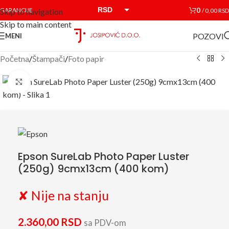
RSD
0
GARANCIJE
/
0,00
RSD
Skip to navigation
Skip to main content
EUR
POZOVI
MENI
Početna
/
Štampači
/
Foto papir
Click to enlarge
Epson SureLab Photo Paper Luster
(250g) 9cmx13cm (400 kom)
✘ Nije na stanju
2.360,00
RSD
sa PDV-om