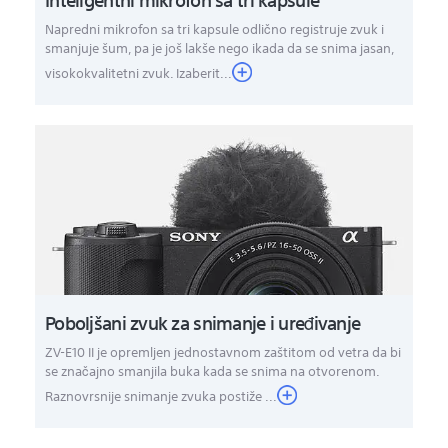
Napredni mikrofon sa tri kapsule odlično registruje zvuk i
smanjuje šum, pa je još lakše nego ikada da se snima jasan,
visokokvalitetni zvuk. Izaberit...
Poboljšani zvuk za snimanje i uređivanje
ZV-E10 II je opremljen jednostavnom zaštitom od vetra da bi
se značajno smanjila buka kada se snima na otvorenom.
Raznovrsnije snimanje zvuka postiže ...