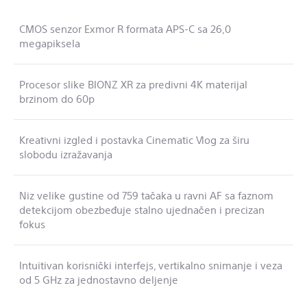
CMOS senzor Exmor R formata APS-C sa 26,0
megapiksela
Procesor slike BIONZ XR za predivni 4K materijal
brzinom do 60p
Kreativni izgled i postavka Cinematic Vlog za širu
slobodu izražavanja
Niz velike gustine od 759 tačaka u ravni AF sa faznom
detekcijom obezbeđuje stalno ujednačen i precizan
fokus
Intuitivan korisnički interfejs, vertikalno snimanje i veza
od 5 GHz za jednostavno deljenje