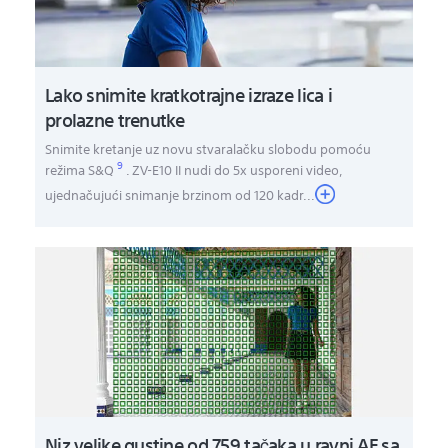
Lako snimite kratkotrajne izraze lica i
prolazne trenutke
Snimite kretanje uz novu stvaralačku slobodu pomoću
9
režima S&Q
. ZV-E10 II nudi do 5x usporeni video,
ujednačujući snimanje brzinom od 120 kadr
...
Niz velike gustine od 759 tačaka u ravni AF sa