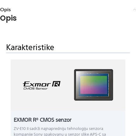
Opis
Opis
Karakteristike
EXMOR R® CMOS senzor
ZV-E10 II sadrži najnapredniju tehnologiju senzora
kompanije Sony spakovanu u senzor slike APS-C sa