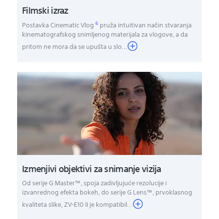
Filmski izraz
6
Postavka Cinematic Vlog
pruža intuitivan način stvaranja
kinematografskog snimljenog materijala za vlogove, a da
pritom ne mora da se upušta u slo
...
Izmenjivi objektivi za snimanje vizija
Od serije G Master™, spoja zadivljujuće rezolucije i
izvanrednog efekta bokeh, do serije G Lens™, prvoklasnog
kvaliteta slike, ZV-E10 II je kompatibil...