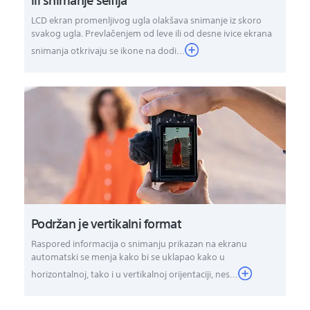
LCD ekran promenljivog ugla olakšava snimanje iz skoro
svakog ugla. Prevlačenjem od leve ili od desne ivice ekrana
snimanja otkrivaju se ikone na dodi...
Podržan je vertikalni format
Raspored informacija o snimanju prikazan na ekranu
automatski se menja kako bi se uklapao kako u
horizontalnoj, tako i u vertikalnoj orijentaciji, nes...