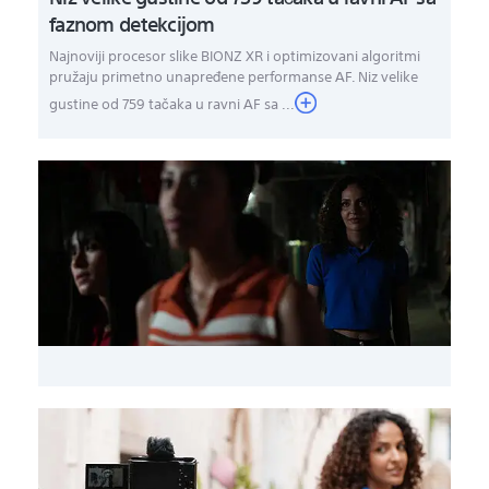
faznom detekcijom
Najnoviji procesor slike BIONZ XR i optimizovani algoritmi
pružaju primetno unapređene performanse AF. Niz velike
gustine od 759 tačaka u ravni AF sa ...