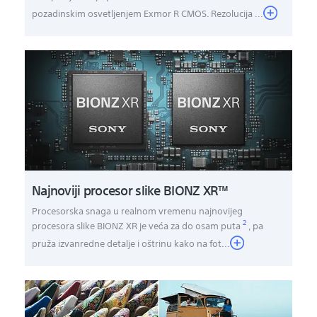
pozadinskim osvetljenjem Exmor R CMOS. Rezolucija ...
Najnoviji procesor slike BIONZ XR™
Procesorska snaga u realnom vremenu najnovijeg
2
procesora slike BIONZ XR je veća za do osam puta
, pa
pruža izvanredne detalje i oštrinu kako na fot
...