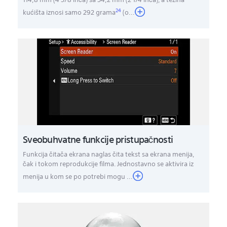
24
kućišta iznosi samo 292 grama
(o
...
Sveobuhvatne funkcije pristupačnosti
Funkcija čitača ekrana naglas čita tekst sa ekrana menija,
čak i tokom reprodukcije filma. Jednostavno se aktivira iz
menija u kom se po potrebi mogu ...