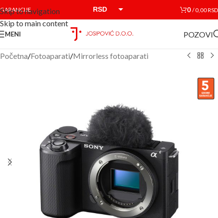
RSD
0
GARANCIJE
/
0,00
RSD
Skip to navigation
Skip to main content
EUR
POZOVI
MENI
Početna
/
Fotoaparati
/
Mirrorless fotoaparati