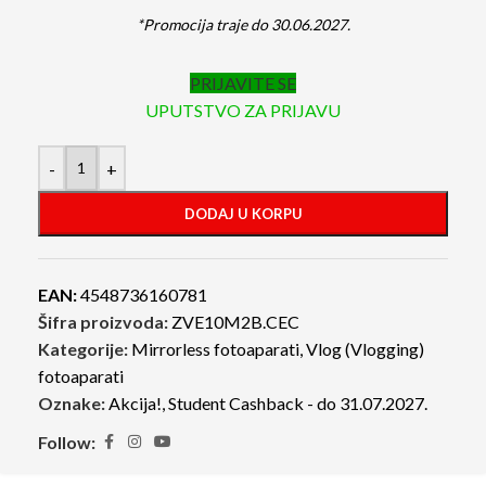
*Promocija traje do 30.06.2027.
PRIJAVITE SE
UPUTSTVO ZA PRIJAVU
-
+
DODAJ U KORPU
EAN:
4548736160781
Šifra proizvoda:
ZVE10M2B.CEC
Kategorije:
Mirrorless fotoaparati
,
Vlog (Vlogging)
fotoaparati
Oznake:
Akcija!
,
Student Cashback - do 31.07.2027.
Follow: