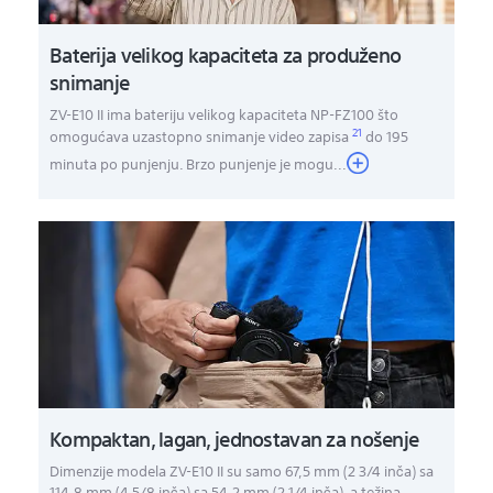
Baterija velikog kapaciteta za produženo
snimanje
ZV-E10 II ima bateriju velikog kapaciteta NP-FZ100 što
21
omogućava uzastopno snimanje video zapisa
do 195
minuta po punjenju. Brzo punjenje je mogu
...
Kompaktan, lagan, jednostavan za nošenje
Dimenzije modela ZV-E10 II su samo 67,5 mm (2 3/4 inča) sa
114,8 mm (4 5/8 inča) sa 54,2 mm (2 1/4 inča), a težina