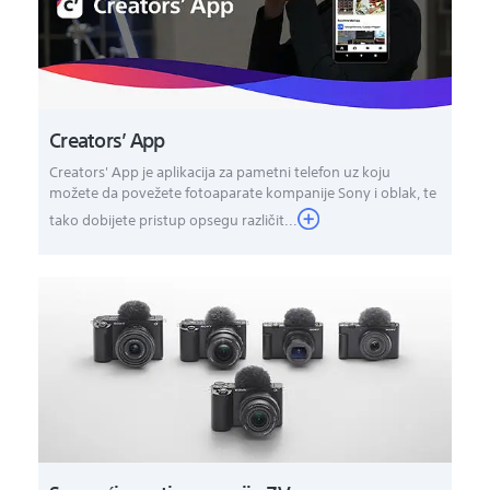
Creators’ App
Creators' App je aplikacija za pametni telefon uz koju
možete da povežete fotoaparate kompanije Sony i oblak, te
tako dobijete pristup opsegu različit...