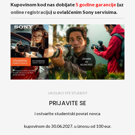
Kupovinom kod nas dobijate
5 godine garancije
(uz
online registraciju
) u ovlašćenim Sony servisima.
UKOLIKO STE STUDENT
PRIJAVITE SE
i ostvarite studentski povrat novca
kupovinom do 30.06.2027. u iznosu od 100 eur.