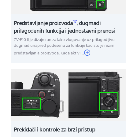
17
Predstavljanje proizvoda
, dugmadi
prilagođenih funkcija i jednostavni prenosi
ZV-E10 II je dizajniran za lako vlogovanje uz prilagodljivu
dugmad unapred podešenu za funkcije kao što je režim
predstavljanja proizvoda. Kada aktivi...
Prekidači i kontrole za brzi pristup