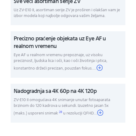
Sve veći asortiman serije ZV
Uz ZV-E10 II, asortiman serije ZV je proširen i olakšan vam je
izbor modela koji najbolje odgovara vašim željama.
Precizno praćenje objekata uz Eye AF u
realnom vremenu
Eye AF u realnom vremenu prepoznaje, uz visoku
preciznost, ljudska lica i oči, kao i oči životinja i ptica,
konstantno držeći precizan, pouzdan fokus....
Nadogradnja sa 4K 60p na 4K 120p
ZV-E10 II omogućava 4K snimanje unutar fotoaparata
brzinom do 120 kadrova u sekundi. Izuzetno jasan 5x
28
(maks.) usporeni snimak
u rezoluciji QFHD
...