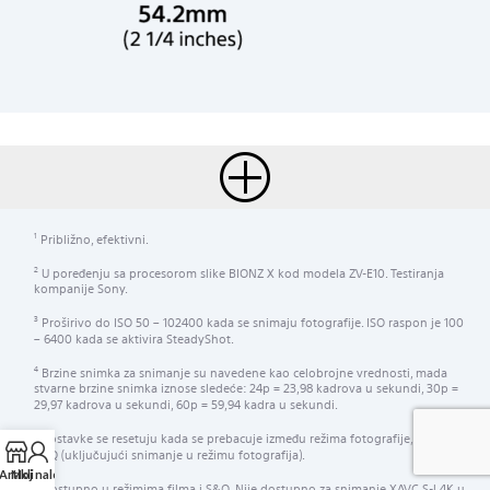
Približno, efektivni.
1
U poređenju sa procesorom slike BIONZ X kod modela ZV-E10. Testiranja
2
kompanije Sony.
Proširivo do ISO 50 – 102400 kada se snimaju fotografije. ISO raspon je 100
3
– 6400 kada se aktivira SteadyShot.
Brzine snimka za snimanje su navedene kao celobrojne vrednosti, mada
4
stvarne brzine snimka iznose sledeće: 24p = 23,98 kadrova u sekundi, 30p =
29,97 kadrova u sekundi, 60p = 59,94 kadra u sekundi.
Postavke se resetuju kada se prebacuje između režima fotografije, filmova i
5
S&Q (uključujući snimanje u režimu fotografija).
Artikli
Moj nalog
Dostupno u režimima filma i S&Q. Nije dostupno za snimanje XAVC S-l 4K u
6