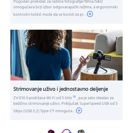
Pogodan prekidač za režime fotografije/filma/S&Q
omogućava brzi izbor odgovarajućih režima, a ergonomski
kontrolni točkić može da se koristi za pr...
Strimovanje uživo i jednostavno deljenje
19
ZV-E10 II podržava Wi-Fi od 5 GHz
, pa je zato idealan za
bežično strimovanje uživo. Priključak SuperSpeed USB od 5
Gbps (USB 3,2) Type-C® omoguća
...