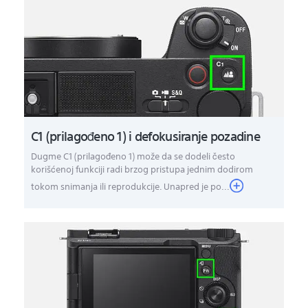
C1 (prilagođeno 1) i defokusiranje pozadine
Dugme C1 (prilagođeno 1) može da se dodeli često
korišćenoj funkciji radi brzog pristupa jednim dodirom
tokom snimanja ili reprodukcije. Unapred je po...