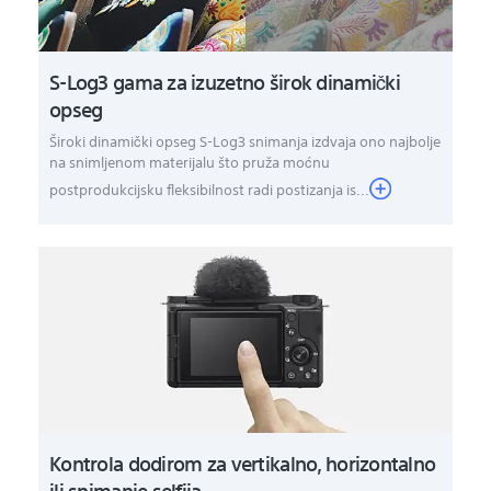
S-Log3 gama za izuzetno širok dinamički
opseg
Široki dinamički opseg S-Log3 snimanja izdvaja ono najbolje
na snimljenom materijalu što pruža moćnu
postprodukcijsku fleksibilnost radi postizanja is...
Kontrola dodirom za vertikalno, horizontalno
ili snimanje selfija