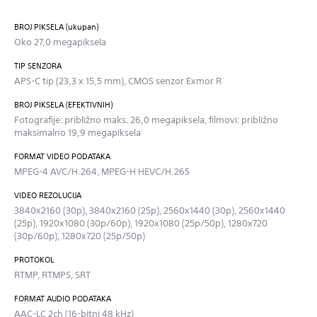
BROJ PIKSELA (ukupan)
Oko 27,0 megapiksela
TIP SENZORA
APS-C tip (23,3 x 15,5 mm), CMOS senzor Exmor R
BROJ PIKSELA (EFEKTIVNIH)
Fotografije: približno maks. 26,0 megapiksela, filmovi: približno
maksimalno 19,9 megapiksela
FORMAT VIDEO PODATAKA
MPEG-4 AVC/H.264, MPEG-H HEVC/H.265
VIDEO REZOLUCIJA
3840x2160 (30p), 3840x2160 (25p), 2560x1440 (30p), 2560x1440
(25p), 1920x1080 (30p/60p), 1920x1080 (25p/50p), 1280x720
(30p/60p), 1280x720 (25p/50p)
PROTOKOL
RTMP, RTMPS, SRT
FORMAT AUDIO PODATAKA
AAC-LC 2ch (16-bitni 48 kHz)