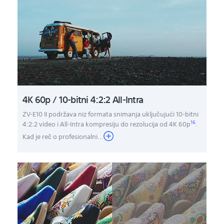
4K 60p / 10-bitni 4:2:2 All-Intra
ZV-E10 II podržava niz formata snimanja uključujući 10-bitni
16
4:2:2 video i All-Intra kompresiju do rezolucija od 4K 60p
.
Kad je reč o profesionalni
...