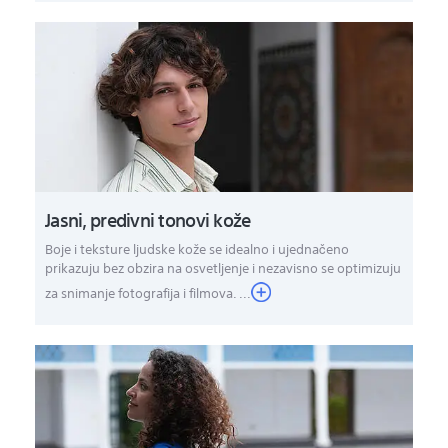
Jasni, predivni tonovi kože
Boje i teksture ljudske kože se idealno i ujednačeno
prikazuju bez obzira na osvetljenje i nezavisno se optimizuju
za snimanje fotografija i filmova. ...