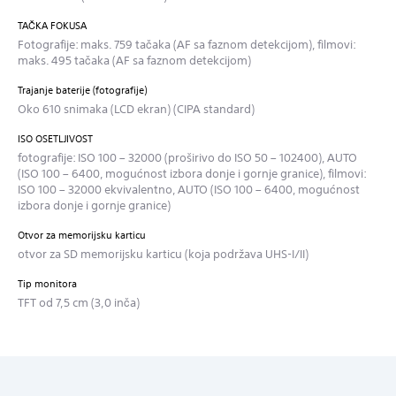
TAČKA FOKUSA
Fotografije: maks. 759 tačaka (AF sa faznom detekcijom), filmovi:
maks. 495 tačaka (AF sa faznom detekcijom)
Trajanje baterije (fotografije)
Oko 610 snimaka (LCD ekran) (CIPA standard)
ISO OSETLJIVOST
fotografije: ISO 100 – 32000 (proširivo do ISO 50 – 102400), AUTO
(ISO 100 – 6400, mogućnost izbora donje i gornje granice), filmovi:
ISO 100 – 32000 ekvivalentno, AUTO (ISO 100 – 6400, mogućnost
izbora donje i gornje granice)
Otvor za memorijsku karticu
otvor za SD memorijsku karticu (koja podržava UHS-I/II)
Tip monitora
TFT od 7,5 cm (3,0 inča)