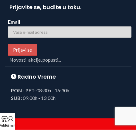
Prijavite se, budite u toku.
Email
Novosti, akcije, popusti...
Radno Vreme
PON - PET:
08:30h - 16:30h
SUB:
09:00h - 13:00h
Artikli
Moj nalog
Foto i Video oprema,
Josipovic d.o.o.
2023, sva prava zadržana.