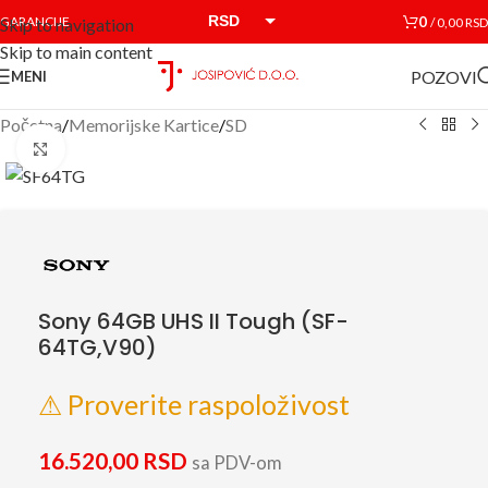
RSD
0
GARANCIJE
/
0,00
RSD
Skip to navigation
Skip to main content
EUR
POZOVI
MENI
Početna
/
Memorijske Kartice
/
SD
Click to enlarge
Sony 64GB UHS II Tough (SF-
64TG,V90)
⚠ Proverite raspoloživost
16.520,00
RSD
sa PDV-om