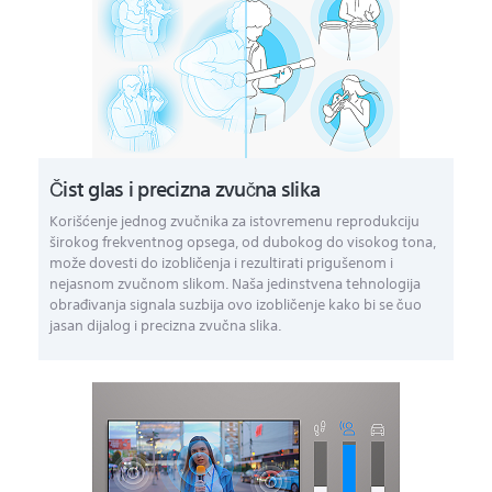
Čist glas i precizna zvučna slika
Korišćenje jednog zvučnika za istovremenu reprodukciju
širokog frekventnog opsega, od dubokog do visokog tona,
može dovesti do izobličenja i rezultirati prigušenom i
nejasnom zvučnom slikom. Naša jedinstvena tehnologija
obrađivanja signala suzbija ovo izobličenje kako bi se čuo
jasan dijalog i precizna zvučna slika.