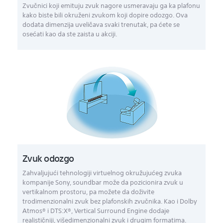
Zvučnici koji emituju zvuk nagore usmeravaju ga ka plafonu
kako biste bili okruženi zvukom koji dopire odozgo. Ova
dodata dimenzija uveličava svaki trenutak, pa ćete se
osećati kao da ste zaista u akciji.
Zvuk odozgo
Zahvaljujući tehnologiji virtuelnog okružujućeg zvuka
kompanije Sony, soundbar može da pozicionira zvuk u
vertikalnom prostoru, pa možete da doživite
trodimenzionalni zvuk bez plafonskih zvučnika. Kao i Dolby
Atmos® i DTS:X®, Vertical Surround Engine dodaje
realističniji, višedimenzionalni zvuk i drugim formatima.