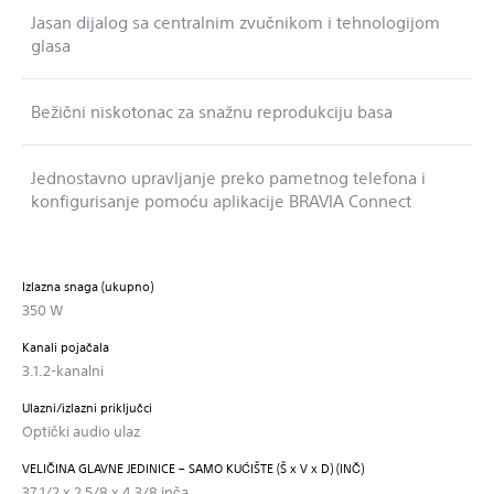
Jasan dijalog sa centralnim zvučnikom i tehnologijom
glasa
Bežični niskotonac za snažnu reprodukciju basa
Jednostavno upravljanje preko pametnog telefona i
konfigurisanje pomoću aplikacije BRAVIA Connect
Izlazna snaga (ukupno)
350 W
Kanali pojačala
3.1.2-kanalni
Ulazni/izlazni priključci
Optički audio ulaz
VELIČINA GLAVNE JEDINICE – SAMO KUĆIŠTE (Š x V x D) (INČ)
37 1/2 x 2 5/8 x 4 3/8 inča