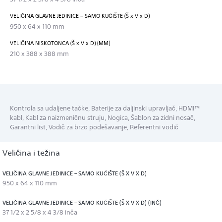
VELIČINA GLAVNE JEDINICE – SAMO KUĆIŠTE (Š x V x D)
950 x 64 x 110 mm
VELIČINA NISKOTONCA (Š x V x D) (MM)
210 x 388 x 388 mm
Kontrola sa udaljene tačke, Baterije za daljinski upravljač, HDMI™
kabl, Kabl za naizmeničnu struju, Nogica, Šablon za zidni nosač,
Garantni list, Vodič za brzo podešavanje, Referentni vodič
Veličina i težina
VELIČINA GLAVNE JEDINICE – SAMO KUĆIŠTE (Š X V X D)
950 x 64 x 110 mm
VELIČINA GLAVNE JEDINICE – SAMO KUĆIŠTE (Š X V X D) (INČ)
37 1/2 x 2 5/8 x 4 3/8 inča