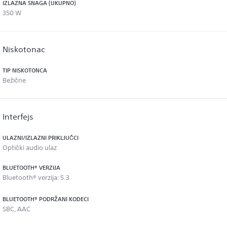
IZLAZNA SNAGA (UKUPNO)
350 W
Niskotonac
TIP NISKOTONCA
Bežične
Interfejs
ULAZNI/IZLAZNI PRIKLJUČCI
Optički audio ulaz
BLUETOOTH® VERZIJA
Bluetooth® verzija: 5.3
BLUETOOTH® PODRŽANI KODECI
SBC, AAC