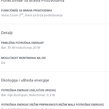
Funkcioniše Sa Bravia Proizvodima
FUNKCIONIŠE SA BRAVIA PROIZVODIMA
TM
Voice Zoom 3
, meni za brza podešavanja
Detalji
PRIBLIŽNA POTROŠNJA ENERGIJE*
Bar: 35 W/niskotonac 20 W
MOGUĆNOST MONTIRANJA NA ZID
Da
Ekologija i ušteda energije
POTROŠNJA ENERGIJE (ISKLJUČEN UREĐAJ)
Bar: nije dostupan, Niskotonac: 0,3 W
POTROŠNJA ENERGIJE (REŽIM PRIPRAVNOSTI/REŽIM MALE POTROŠNJE ENERGIJE)