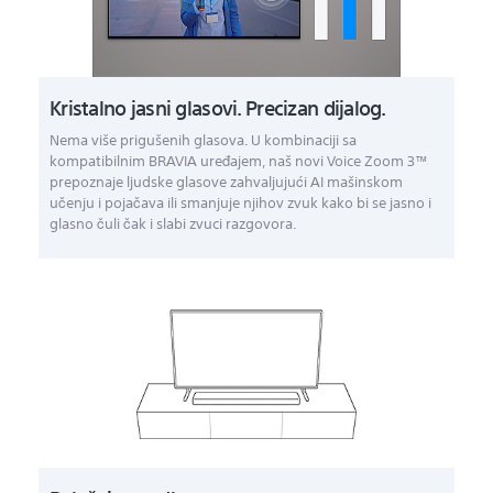
Kristalno jasni glasovi. Precizan dijalog.
Nema više prigušenih glasova. U kombinaciji sa
kompatibilnim BRAVIA uređajem, naš novi Voice Zoom 3™
prepoznaje ljudske glasove zahvaljujući AI mašinskom
učenju i pojačava ili smanjuje njihov zvuk kako bi se jasno i
glasno čuli čak i slabi zvuci razgovora.