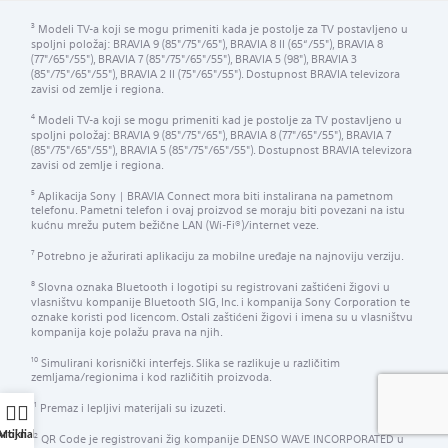
Modeli TV-a koji se mogu primeniti kada je postolje za TV postavljeno u
3
spoljni položaj: BRAVIA 9 (85"/75"/65"), BRAVIA 8 II (65“/55"), BRAVIA 8
(77"/65"/55"), BRAVIA 7 (85"/75"/65"/55"), BRAVIA 5 (98"), BRAVIA 3
(85"/75"/65"/55"), BRAVIA 2 II (75"/65"/55"). Dostupnost BRAVIA televizora
zavisi od zemlje i regiona.
Modeli TV-a koji se mogu primeniti kad je postolje za TV postavljeno u
4
spoljni položaj: BRAVIA 9 (85"/75"/65"), BRAVIA 8 (77"/65"/55"), BRAVIA 7
(85"/75"/65"/55"), BRAVIA 5 (85"/75"/65"/55"). Dostupnost BRAVIA televizora
zavisi od zemlje i regiona.
Aplikacija Sony | BRAVIA Connect mora biti instalirana na pametnom
5
telefonu. Pametni telefon i ovaj proizvod se moraju biti povezani na istu
kućnu mrežu putem bežične LAN (Wi-Fi®)/internet veze.
Potrebno je ažurirati aplikaciju za mobilne uređaje na najnoviju verziju.
7
Slovna oznaka Bluetooth i logotipi su registrovani zaštićeni žigovi u
8
vlasništvu kompanije Bluetooth SIG, Inc. i kompanija Sony Corporation te
oznake koristi pod licencom. Ostali zaštićeni žigovi i imena su u vlasništvu
kompanija koje polažu prava na njih.
Simulirani korisnički interfejs. Slika se razlikuje u različitim
10
zemljama/regionima i kod različitih proizvoda.
Premaz i lepljivi materijali su izuzeti.
11
QR Code je registrovani žig kompanije DENSO WAVE INCORPORATED u
rtikli
Moj nalog
12