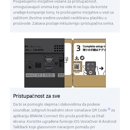
Pospešujemo inicijative vezane za pristupačnost,
omogućavajući onima koji ne vide ili ne čuju da koriste
uređaje kompanije Sony, te proširujemo inicijative u vezi sa
zaštitom životne sredine uvodeći recikliranu plastiku u
proizvode. Zabava postaje inkluzivnija i pristupačna svima.
Pristupačnost za sve
Da bi se pomoglo slepima i slabovidima da podese
12
soundbar, izdignuti kvadratni okvir označava QR Code
za
aplikaciju BRAVIA Connect što pruža podršku za čitač
ekrana. Koristite ugrađene funkcije iOS VoiceOver ili Android
TalkBack koje glasovnom naracijom pomažu pri