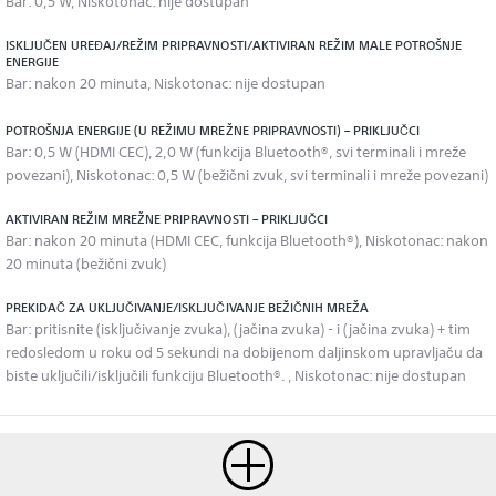
Bar: 0,5 W, Niskotonac: nije dostupan
ISKLJUČEN UREĐAJ/REŽIM PRIPRAVNOSTI/AKTIVIRAN REŽIM MALE POTROŠNJE
ENERGIJE
Bar: nakon 20 minuta, Niskotonac: nije dostupan
POTROŠNJA ENERGIJE (U REŽIMU MREŽNE PRIPRAVNOSTI) – PRIKLJUČCI
Bar: 0,5 W (HDMI CEC), 2,0 W (funkcija Bluetooth®, svi terminali i mreže
povezani), Niskotonac: 0,5 W (bežični zvuk, svi terminali i mreže povezani)
AKTIVIRAN REŽIM MREŽNE PRIPRAVNOSTI – PRIKLJUČCI
Bar: nakon 20 minuta (HDMI CEC, funkcija Bluetooth®), Niskotonac: nakon
20 minuta (bežični zvuk)
PREKIDAČ ZA UKLJUČIVANJE/ISKLJUČIVANJE BEŽIČNIH MREŽA
Bar: pritisnite (isključivanje zvuka), (jačina zvuka) - i (jačina zvuka) + tim
redosledom u roku od 5 sekundi na dobijenom daljinskom upravljaču da
biste uključili/isključili funkciju Bluetooth®. , Niskotonac: nije dostupan