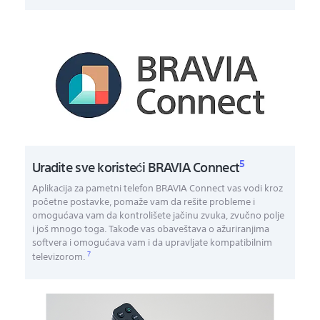
5
Uradite sve koristeći BRAVIA Connect
Aplikacija za pametni telefon BRAVIA Connect vas vodi kroz
početne postavke, pomaže vam da rešite probleme i
omogućava vam da kontrolišete jačinu zvuka, zvučno polje
i još mnogo toga. Takođe vas obaveštava o ažuriranjima
softvera i omogućava vam i da upravljate kompatibilnim
7
televizorom.