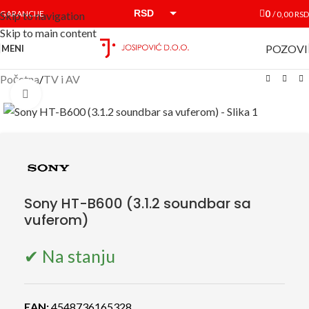
RSD
0
GARANCIJE
/
0,00
RSD
Skip to navigation
Skip to main content
EUR
POZOVI
MENI
Početna
/
TV i AV
Click to enlarge
Sony HT-B600 (3.1.2 soundbar sa
vuferom)
✔ Na stanju
EAN:
4548736165328