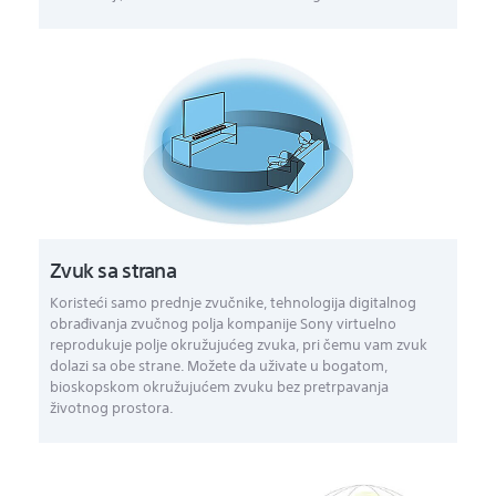
Zvuk sa strana
Koristeći samo prednje zvučnike, tehnologija digitalnog
obrađivanja zvučnog polja kompanije Sony virtuelno
reprodukuje polje okružujućeg zvuka, pri čemu vam zvuk
dolazi sa obe strane. Možete da uživate u bogatom,
bioskopskom okružujućem zvuku bez pretrpavanja
životnog prostora.