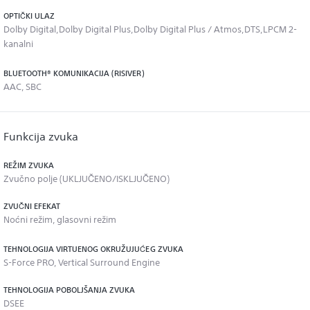
OPTIČKI ULAZ
Dolby Digital,Dolby Digital Plus,Dolby Digital Plus / Atmos,DTS,LPCM 2-
kanalni
BLUETOOTH® KOMUNIKACIJA (RISIVER)
AAC, SBC
Funkcija zvuka
REŽIM ZVUKA
Zvučno polje (UKLJUČENO/ISKLJUČENO)
ZVUČNI EFEKAT
Noćni režim, glasovni režim
TEHNOLOGIJA VIRTUENOG OKRUŽUJUĆEG ZVUKA
S-Force PRO, Vertical Surround Engine
TEHNOLOGIJA POBOLJŠANJA ZVUKA
DSEE