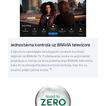
Jednostavna kontrola uz BRAVIA televizore
S lakoćom upravljajte okružujućim zvukom koristeći
daljinski za BRAVIA TV. Podešavanja zvuka se automatski
pojavljuju u meniju za brza podešavanja BRAVIA televizora
kako bi se omogućila laka kontrola funkcija, kao što su
10
zvučno polje i jačina zvuka.