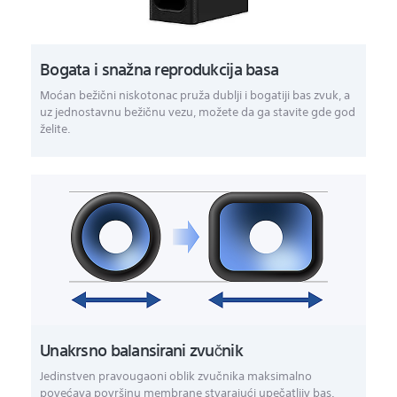
Bogata i snažna reprodukcija basa
Moćan bežični niskotonac pruža dublji i bogatiji bas zvuk, a
uz jednostavnu bežičnu vezu, možete da ga stavite gde god
želite.
Unakrsno balansirani zvučnik
Jedinstven pravougaoni oblik zvučnika maksimalno
povećava površinu membrane stvarajući upečatljiv bas.