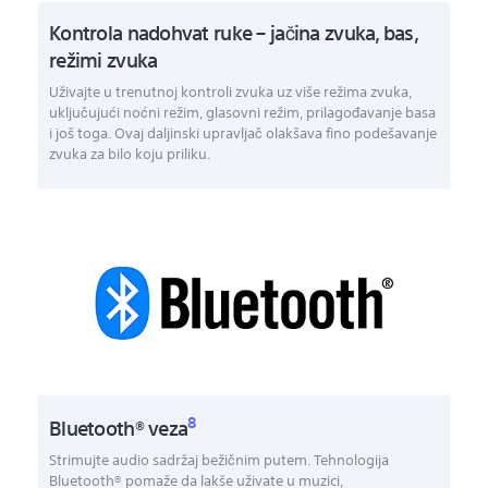
Kontrola nadohvat ruke – jačina zvuka, bas,
režimi zvuka
Uživajte u trenutnoj kontroli zvuka uz više režima zvuka,
uključujući noćni režim, glasovni režim, prilagođavanje basa
i još toga. Ovaj daljinski upravljač olakšava fino podešavanje
zvuka za bilo koju priliku.
8
Bluetooth® veza
Strimujte audio sadržaj bežičnim putem. Tehnologija
Bluetooth® pomaže da lakše uživate u muzici,