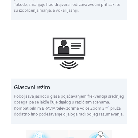
Takođe, smanjuje hod drajvera i održava zvučni pritisak, te
su izobličenja manja, a vokali jasniji.
Glasovni režim
Poboljšava jasnoću glasa pojačavanjem frekvencija srednjeg
opsega, pa se lakše čuje dijalog u različitim scenama.
1
Kompatibilnim BRAVIA televizorima Voice Zoom 3™
pruža
dodatno fino podešavanje dijaloga radi boljeg razumevanja.