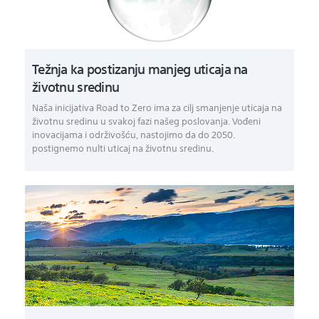
Težnja ka postizanju manjeg uticaja na
životnu sredinu
Naša inicijativa Road to Zero ima za cilj smanjenje uticaja na
životnu sredinu u svakoj fazi našeg poslovanja. Vođeni
inovacijama i održivošću, nastojimo da do 2050.
postignemo nulti uticaj na životnu sredinu.