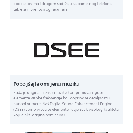
podkastovima i drugom sadržaju sa pametnog telefona,
tableta ili prenosivog računara.
Poboljšajte omiljenu muziku
Kada je originalni izvor muzike komprimovan, gubi
elemente visoke frekvencije koji doprinose detaljnosti i
punoći numere. Naš Digital Sound Enhancement Engine
(DSEE) verno vraća te elemente i daje zvuk visokog kvaliteta
koji je bliži originalnom snimku.