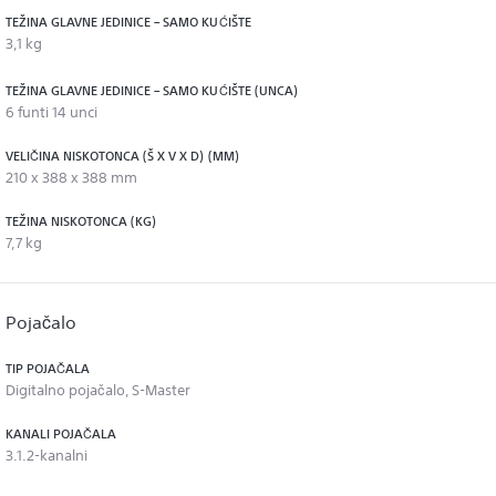
TEŽINA GLAVNE JEDINICE – SAMO KUĆIŠTE
3,1 kg
TEŽINA GLAVNE JEDINICE – SAMO KUĆIŠTE (UNCA)
6 funti 14 unci
VELIČINA NISKOTONCA (Š X V X D) (MM)
210 x 388 x 388 mm
TEŽINA NISKOTONCA (KG)
7,7 kg
Pojačalo
TIP POJAČALA
Digitalno pojačalo, S-Master
KANALI POJAČALA
3.1.2-kanalni