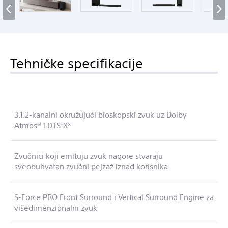
‹
›
Tehničke specifikacije
3.1.2-kanalni okružujući bioskopski zvuk uz Dolby
Atmos® i DTS:X®
Zvučnici koji emituju zvuk nagore stvaraju
sveobuhvatan zvučni pejzaž iznad korisnika
S-Force PRO Front Surround i Vertical Surround Engine za
višedimenzionalni zvuk