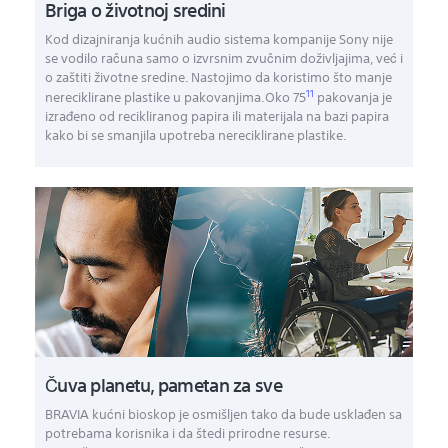
Briga o životnoj sredini
Kod dizajniranja kućnih audio sistema kompanije Sony nije
se vodilo računa samo o izvrsnim zvučnim doživljajima, već i
o zaštiti životne sredine. Nastojimo da koristimo što manje
11
nereciklirane plastike u pakovanjima.Oko 75
pakovanja je
izrađeno od recikliranog papira ili materijala na bazi papira
kako bi se smanjila upotreba nereciklirane plastike.
Čuva planetu, pametan za sve
BRAVIA kućni bioskop je osmišljen tako da bude usklađen sa
potrebama korisnika i da štedi prirodne resurse.