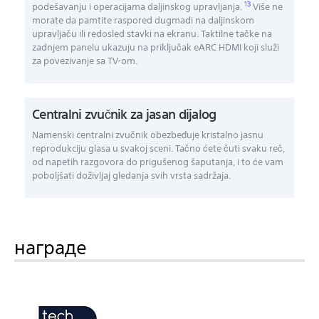
13
podešavanju i operacijama daljinskog upravljanja.
Više ne
morate da pamtite raspored dugmadi na daljinskom
upravljaču ili redosled stavki na ekranu. Taktilne tačke na
zadnjem panelu ukazuju na priključak eARC HDMI koji služi
za povezivanje sa TV-om.
Centralni zvučnik za jasan dijalog
Namenski centralni zvučnik obezbeđuje kristalno jasnu
reprodukciju glasa u svakoj sceni. Tačno ćete čuti svaku reč,
od napetih razgovora do prigušenog šaputanja, i to će vam
poboljšati doživljaj gledanja svih vrsta sadržaja.
награде