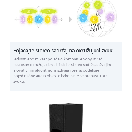
Pojačajte stereo sadržaj na okružujući zvuk
Jedinstveno mikser pojačalo kompanije Sony izvlači
raskošan okružujući zvuk čak i iz stereo sadržaja. Svojim
inovativnim algoritmom izdvaja i preraspodeljuje
pojedinačne audio objekte kako biste se prepustili 3D
zvuku.