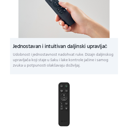
Jednostavan i intuitivan daljinski upravljač
Udobnost i jednostavnost nadohvat ruke. Dizajn daljinskog
upravljača koji staje u šaku i lake kontrole jačine i samog
zvuka u potpunosti olakšavaju doživljaj.