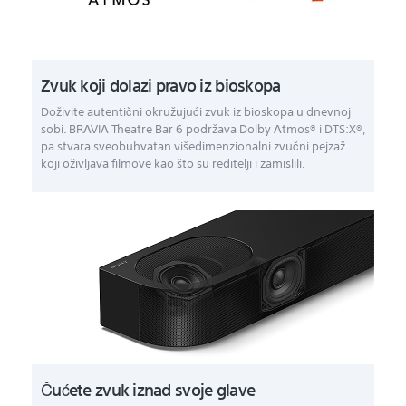
Zvuk koji dolazi pravo iz bioskopa
Doživite autentični okružujući zvuk iz bioskopa u dnevnoj
sobi. BRAVIA Theatre Bar 6 podržava Dolby Atmos® i DTS:X®,
pa stvara sveobuhvatan višedimenzionalni zvučni pejzaž
koji oživljava filmove kao što su reditelji i zamislili.
Čućete zvuk iznad svoje glave