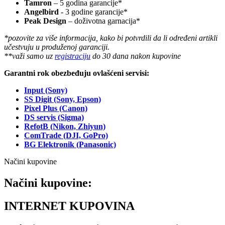
Tamron
– 5 godina garancije*
Angelbird
- 3 godine garancije*
Peak Design
– doživotna garnacija*
*pozovite za više informacija, kako bi potvrdili da li određeni artikli
učestvuju u produženoj garanciji.
**važi samo uz
registraciju
do 30 dana nakon kupovine
Garantni rok obezbeđuju ovlašćeni servisi:
Input (Sony)
SS Digit (Sony, Epson)
Pixel Plus (Canon)
DS servis (Sigma)
RefotB (Nikon, Zhiyun)
ComTrade (DJI, GoPro)
BG Elektronik (Panasonic)
Načini kupovine
Načini kupovine:
INTERNET KUPOVINA