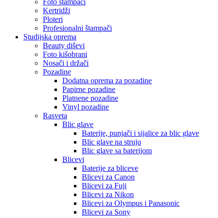
Foto štampači
Kertridži
Ploteri
Profesionalni štampači
Studijska oprema
Beauty diševi
Foto kišobrani
Nosači i držači
Pozadine
Dodatna oprema za pozadine
Papirne pozadine
Platnene pozadine
Vinyl pozadine
Rasveta
Blic glave
Baterije, punjači i sijalice za blic glave
Blic glave na struju
Blic glave sa baterijom
Blicevi
Baterije za bliceve
Blicevi za Canon
Blicevi za Fuji
Blicevi za Nikon
Blicevi za Olympus i Panasonic
Blicevi za Sony