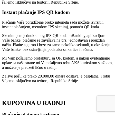
šaljemo isključivo na teritoriji Republike Srbije.
Instant plaćanje IPS QR kodom
Plaćanje Vaše porudžbine preko interneta sada možete izvršiti i
instant plaćanjem, metodom IPS skeniraj, pomoću QR koda.
Skeniranjem jednokratnog IPS QR koda mBanking aplikacijom
Vaše banke, plaćanje se završava na brz, jednostavan i pouzdan
način. Platite sigurno i brzo za samo nekoliko sekundi, u okruženju
Vaše banke, bez ostavljanja podataka sa kartice i računa.
Mi Vam pošaljemo profakturu sa QR kodom, a nakon evidentirane
uplate sa naše strane mi Vam šaljemo robu AKS kurirskom službom,
a možete je preuzeti lično u radnji.
Za sve pošiljke preko 20.000,00 dinara dostava je besplatna, i robu
šaljemo isključivo na teritoriji Republike Srbije.
KUPOVINA U RADNJI
Plaćanje platnom karticom