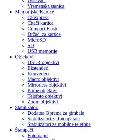
Usisivači
Vremenska stanica
Memorijske Kartice
CFexpress
Čitači kartica
Compact Flash
Držači za kartice
MicroSD
SD
USB memorije
Objektivi
DSLR objektivi
Ekstenderi
Konverteri
Macro objektivi
Mirrorless objektivi
Prime objektivi
Telefoto objektivi
Zoom objektivi
Stabilizatori
Dodatna Oprema za gimbale
Stabilizatori za fotoaparate
Stabilizatori za mobilne telefone
Štampači
Foto papir