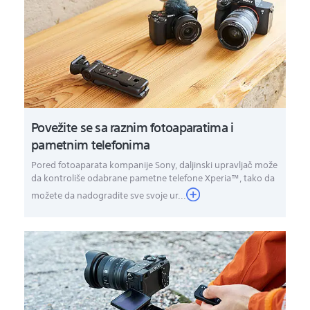
Povežite se sa raznim fotoaparatima i
pametnim telefonima
Pored fotoaparata kompanije Sony, daljinski upravljač može
da kontroliše odabrane pametne telefone Xperia™, tako da
možete da nadogradite sve svoje ur...