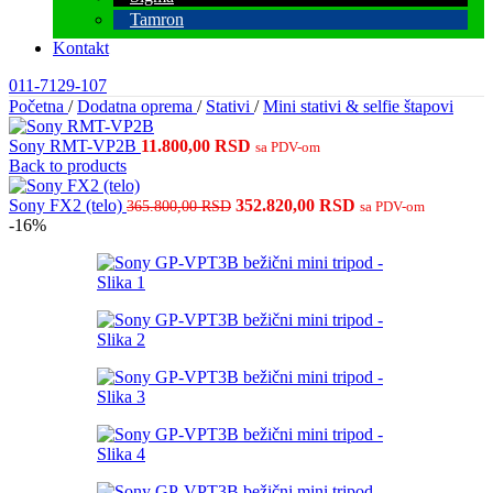
Tamron
Kontakt
011-7129-107
Početna
/
Dodatna oprema
/
Stativi
/
Mini stativi & selfie štapovi
Sony RMT-VP2B
11.800,00
RSD
sa PDV-om
Back to products
Originalna
Trenutna
Sony FX2 (telo)
352.820,00
RSD
365.800,00
RSD
sa PDV-om
cena
cena
-16%
je
je:
bila:
352.820,00 RSD.
365.800,00 RSD.