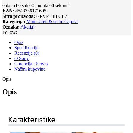
cena
cena
0
dana
00
sati
00
minuta
00
sekundi
je
je:
EAN:
4548736171695
bila:
15.930,00 RSD.
Šifra proizvoda:
GPVPT3B.CE7
18.880,00 RSD.
Kategorija:
Mini stativi & selfie štapovi
Oznaka:
Akcija!
Follow:
Opis
Specifikacije
Recenzije (0)
O Sony
Garancija i Servis
Načini kupovine
Opis
Opis
Karakteristike