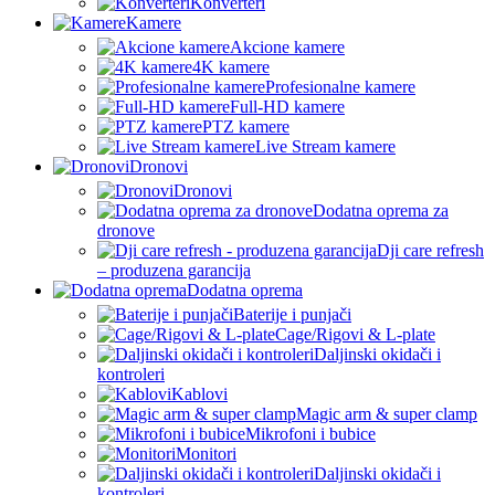
Konverteri
Kamere
Akcione kamere
4K kamere
Profesionalne kamere
Full-HD kamere
PTZ kamere
Live Stream kamere
Dronovi
Dronovi
Dodatna oprema za
dronove
Dji care refresh
– produzena garancija
Dodatna oprema
Baterije i punjači
Cage/Rigovi & L-plate
Daljinski okidači i
kontroleri
Kablovi
Magic arm & super clamp
Mikrofoni i bubice
Monitori
Daljinski okidači i
kontroleri