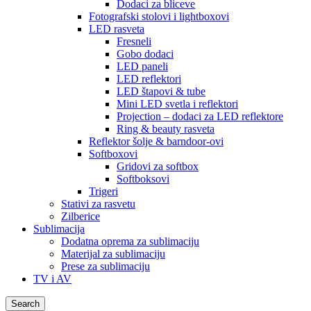
Dodaci za bliceve
Fotografski stolovi i lightboxovi
LED rasveta
Fresneli
Gobo dodaci
LED paneli
LED reflektori
LED štapovi & tube
Mini LED svetla i reflektori
Projection – dodaci za LED reflektore
Ring & beauty rasveta
Reflektor šolje & barndoor-ovi
Softboxovi
Gridovi za softbox
Softboksovi
Trigeri
Stativi za rasvetu
Zilberice
Sublimacija
Dodatna oprema za sublimaciju
Materijal za sublimaciju
Prese za sublimaciju
TV i AV
Search