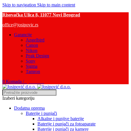
Skip to navigation
Skip to main content
Risovačka Ulica 8, 11077 Novi Beograd
office@josipovic.rs
Garancije
Angelbird
Canon
Nikon
Peak Design
Sony
Sigma
Tamron
0
Komada
/
0,00
RSD
Izaberi kategoriju
Dodatna oprema
Baterije i punjači
Alkalne i punjive baterije
Baterije i punjači za fotoaparate
Baterije i punjači za kamere