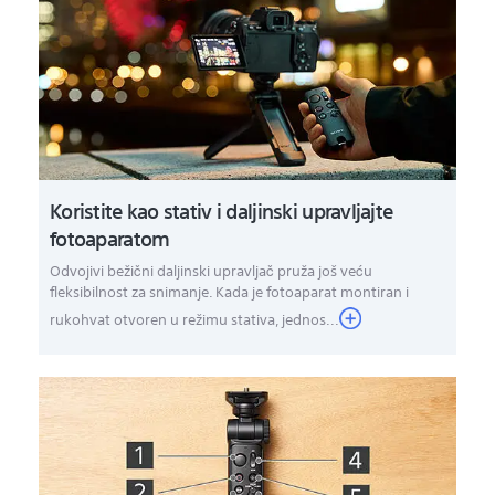
Koristite kao stativ i daljinski upravljajte
fotoaparatom
Odvojivi bežični daljinski upravljač pruža još veću
fleksibilnost za snimanje. Kada je fotoaparat montiran i
rukohvat otvoren u režimu stativa, jednos...