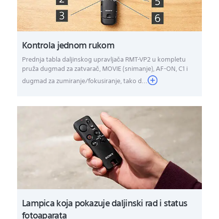
Kontrola jednom rukom
Prednja tabla daljinskog upravljača RMT-VP2 u kompletu
pruža dugmad za zatvarač, MOVIE (snimanje), AF-ON, C1 i
dugmad za zumiranje/fokusiranje, tako d...
Lampica koja pokazuje daljinski rad i status
fotoaparata