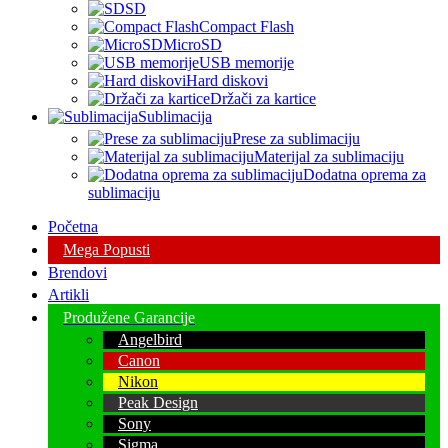
SD
Compact Flash
MicroSD
USB memorije
Hard diskovi
Držači za kartice
Sublimacija
Prese za sublimaciju
Materijal za sublimaciju
Dodatna oprema za
sublimaciju
Početna
Mega Popusti
Brendovi
Artikli
Produžene Garancije
Angelbird
Canon
Nikon
Peak Design
Sony
Sigma