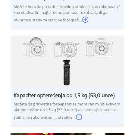
Možete brzo da prelazite između korišćenja kao rukohvata i
kao stativa. Snimajte ručno pomoću rukohvata ili ga
otvorite u stativ za stabilne fotografi...
Kapacitet opterećenja od 1,5 kg (53,0 unce)
Možete da pričvrstite fotoaparat sa montiranim objektivom
ukupne težine do 1,5 kg (53,0 unce) za snimanje iz ruke sa
stabilnim rukohvatom ili stabilne...