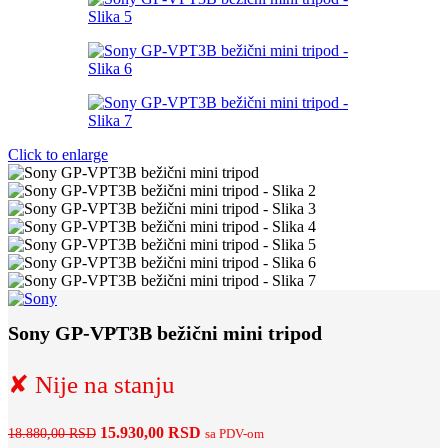
Click to enlarge
Sony GP-VPT3B bežični mini tripod
✘ Nije na stanju
Originalna
Trenutna
15.930,00
RSD
18.880,00
RSD
sa PDV-om