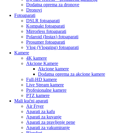
Dodatna oprema za dronove
Dronovi
Fotoaparati
DSLR fotoaparati
Kompakt fotoaparati
Mirrorless fotoaparati
Polaroid (Instax) fotoaparati
Prosumer fotoaparati
Vlog (Vlogging) fotoaparati
Kamere
4K kamere
Akcione Kamere
Akcione kamere
Dodatna oprema za akcione kamere
Full-HD kamere
Live Stream kamere
Profesionalne kamere
PTZ kamere
Mali kućni aparati
Air Fryer
Aparati za kafu
Aparati za kuvanje
Aparati za pravljenje pene
Aparati za vakumiranje
Blenderi