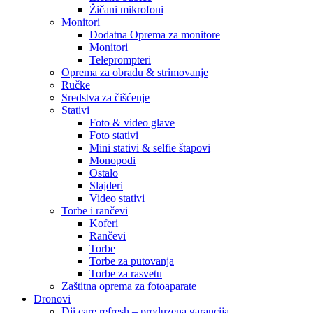
Žičani mikrofoni
Monitori
Dodatna Oprema za monitore
Monitori
Teleprompteri
Oprema za obradu & strimovanje
Ručke
Sredstva za čišćenje
Stativi
Foto & video glave
Foto stativi
Mini stativi & selfie štapovi
Monopodi
Ostalo
Slajderi
Video stativi
Torbe i rančevi
Koferi
Rančevi
Torbe
Torbe za putovanja
Torbe za rasvetu
Zaštitna oprema za fotoaparate
Dronovi
Dji care refresh – produzena garancija