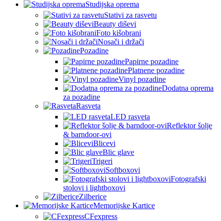
Studijska oprema
Stativi za rasvetu
Beauty diševi
Foto kišobrani
Nosači i držači
Pozadine
Papirne pozadine
Platnene pozadine
Vinyl pozadine
Dodatna oprema
za pozadine
Rasveta
LED rasveta
Reflektor šolje
& barndoor-ovi
Blicevi
Blic glave
Trigeri
Softboxovi
Fotografski
stolovi i lightboxovi
Zilberice
Memorijske Kartice
CFexpress