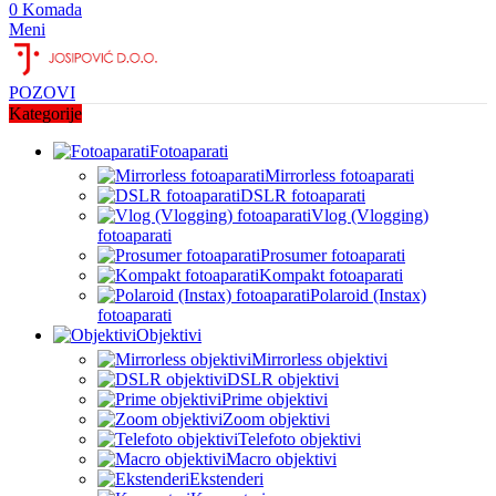
0
Komada
Meni
POZOVI
Kategorije
Fotoaparati
Mirrorless fotoaparati
DSLR fotoaparati
Vlog (Vlogging)
fotoaparati
Prosumer fotoaparati
Kompakt fotoaparati
Polaroid (Instax)
fotoaparati
Objektivi
Mirrorless objektivi
DSLR objektivi
Prime objektivi
Zoom objektivi
Telefoto objektivi
Macro objektivi
Ekstenderi