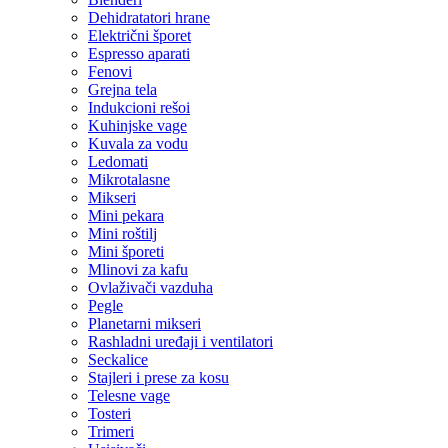
Dehidratatori hrane
Električni šporet
Espresso aparati
Fenovi
Grejna tela
Indukcioni rešoi
Kuhinjske vage
Kuvala za vodu
Ledomati
Mikrotalasne
Mikseri
Mini pekara
Mini roštilj
Mini šporeti
Mlinovi za kafu
Ovlaživači vazduha
Pegle
Planetarni mikseri
Rashladni uređaji i ventilatori
Seckalice
Stajleri i prese za kosu
Telesne vage
Tosteri
Trimeri