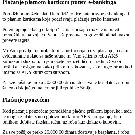
Plaćanje platnom karticom putem e-bankinga
Porudžbinu možete platiti kao fizičko lice putem svog e-bankinga i
to platnim karticama koje podržavaju plaćanje preko Interneta.
Putem opcije “dodaj u korpu” na našem sajtu možete napraviti
porudžbinu, na koju će Vam naši prodavci odgovoriti odmah nakon
provere lagera.
Mi Vam pošaljemo profakturu sa instrukcijama za plaćanje, a nakon
evidentirane uplate sa naše strane mi Vam šaljemo robu AKS
kurirskom službom, ili je možete preuzeti lično u radnji. Svaka
pošiljka je osigurana kako prilikom pakovanja, tako i ugovorom koji
imamo sa AKS kurirskom službom.
Za sve pošiljke preko 20.000,00 dinara dostava je besplatna, i robu
šaljemo isključivo na teritoriji Republike Srbije.
Plaćanje pouzećem
Kod plaćanja pouzećem porudžbinu plaćate prilikom isporuke i tada
je moguće platiti samo gotovinom kuriru AKS kompanije, tom
prilikom dobijate fikslani račun uz robu kao dokaz o kupovini.
Za sve pošiljke preko 20.000,00 dinara dostava je besplatna, i robu