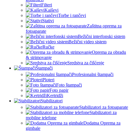
Filteri
Kaiševi
Torbe i rančevi
Stativi
Zaštitna oprema za
fotoaparate
Bežični interfonski sistem
Bežični video sistem
Ručke
Oprema za obradu
& strimovanje
Sredstva za čišćenje
Štampači
Profesionalni štampači
Ploteri
Foto štampači
Foto papir
Kertridži
Stabilizatori
Stabilizatori za fotoaparate
Stabilizatori za
mobilne telefone
Dodatna Oprema za
gimbale