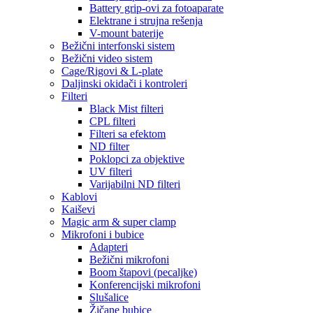
Battery grip-ovi za fotoaparate
Elektrane i strujna rešenja
V-mount baterije
Bežični interfonski sistem
Bežični video sistem
Cage/Rigovi & L-plate
Daljinski okidači i kontroleri
Filteri
Black Mist filteri
CPL filteri
Filteri sa efektom
ND filter
Poklopci za objektive
UV filteri
Varijabilni ND filteri
Kablovi
Kaiševi
Magic arm & super clamp
Mikrofoni i bubice
Adapteri
Bežični mikrofoni
Boom štapovi (pecaljke)
Konferencijski mikrofoni
Slušalice
Žičane bubice