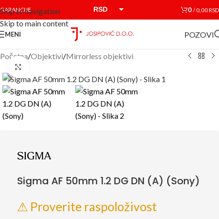
RSD
0
GARANCIJE
/
0,00
RSD
Skip to navigation
Skip to main content
EUR
POZOVI
MENI
Početna
/
Objektivi
/
Mirrorless objektivi
Click to enlarge
Sigma AF 50mm 1.2 DG DN (A) (Sony)
⚠ Proverite raspoloživost