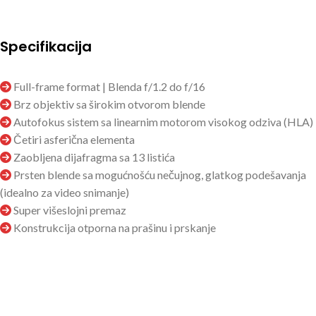
Specifikacija
Full-frame format | Blenda f/1.2 do f/16
Brz objektiv sa širokim otvorom blende
Autofokus sistem sa linearnim motorom visokog odziva (HLA)
Četiri asferična elementa
Zaobljena dijafragma sa 13 listića
Prsten blende sa mogućnošću nečujnog, glatkog podešavanja
(idealno za video snimanje)
Super višeslojni premaz
Konstrukcija otporna na prašinu i prskanje