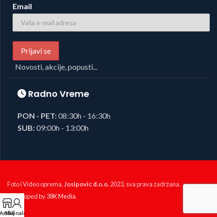
Email
Novosti, akcije, popusti...
Radno Vreme
PON - PET:
08:30h - 16:30h
SUB:
09:00h - 13:00h
Foto i Video oprema,
Josipovic d.o.o.
2023, sva prava zadržana.
Developed by
38K Media
.
Artikli
Moj nalog