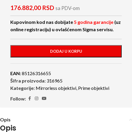
176.882,00
RSD
sa PDV-om
Kupovinom kod nas dobijate
5 godina garancije
(uz
online registraciju) u ovlašćenom Sigma servisu.
DODAJ U KORPU
EAN:
85126316655
Šifra proizvoda:
316965
Kategorije:
Mirrorless objektivi
,
Prime objektivi
Follow:
Opis
Opis