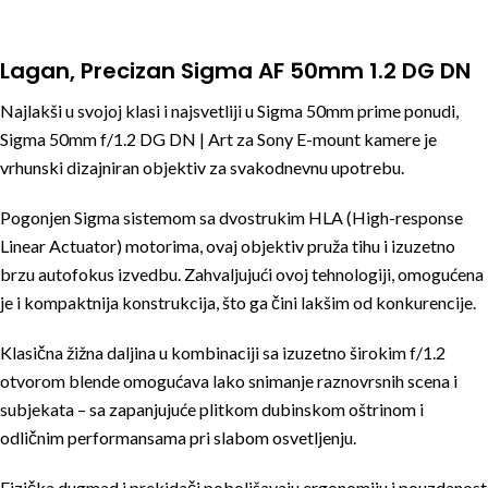
Lagan, Precizan Sigma AF 50mm 1.2 DG DN
Najlakši u svojoj klasi i najsvetliji u Sigma 50mm prime ponudi,
Sigma 50mm f/1.2 DG DN | Art za Sony E-mount kamere je
vrhunski dizajniran objektiv za svakodnevnu upotrebu.
Pogonjen Sigma sistemom sa dvostrukim HLA (High-response
Linear Actuator) motorima, ovaj objektiv pruža tihu i izuzetno
brzu autofokus izvedbu. Zahvaljujući ovoj tehnologiji, omogućena
je i kompaktnija konstrukcija, što ga čini lakšim od konkurencije.
Klasična žižna daljina u kombinaciji sa izuzetno širokim f/1.2
otvorom blende omogućava lako snimanje raznovrsnih scena i
subjekata – sa zapanjujuće plitkom dubinskom oštrinom i
odličnim performansama pri slabom osvetljenju.
Fizička dugmad i prekidači poboljšavaju ergonomiju i pouzdanost