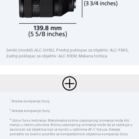
Senilo (model): ALC-SH182, Prednji poklopac za objektiv: ALC-F86S,
Zadnji poklopac za objektiv: ALC-R1EM, Mekana torbica
Anketa kompanije Sony.
1
Anketa kompanije Sony.
2
Uslovi Sony testiranja. Maksimalna brzina uzastopnog snimanja može biti
3
manja u nekim uslovima. Brzina uzastopnog snimanja može da se razlikuje u
zavisnosti od objektiva koji se koristi u režimima AF-C fokusa. Detalje
potražite na stranici podrške za kompatibilnost objektiva kompanije Sony.