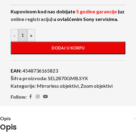
Kupovinom kod nas dobijate
5 godine garancije
(uz
online registraciju
) u ovlašćenim Sony servisima.
-
+
DODAJ U KORPU
EAN:
4548736165823
Šifra proizvoda:
SEL2870GMB.SYX
Kategorije:
Mirrorless objektivi
,
Zoom objektivi
Follow:
Opis
Opis