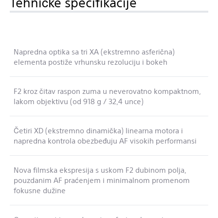
Tehničke specifikacije
Napredna optika sa tri XA (ekstremno asferična)
elementa postiže vrhunsku rezoluciju i bokeh
F2 kroz čitav raspon zuma u neverovatno kompaktnom,
lakom objektivu (od 918 g / 32,4 unce)
Četiri XD (ekstremno dinamička) linearna motora i
napredna kontrola obezbeđuju AF visokih performansi
Nova filmska ekspresija s uskom F2 dubinom polja,
pouzdanim AF praćenjem i minimalnom promenom
fokusne dužine