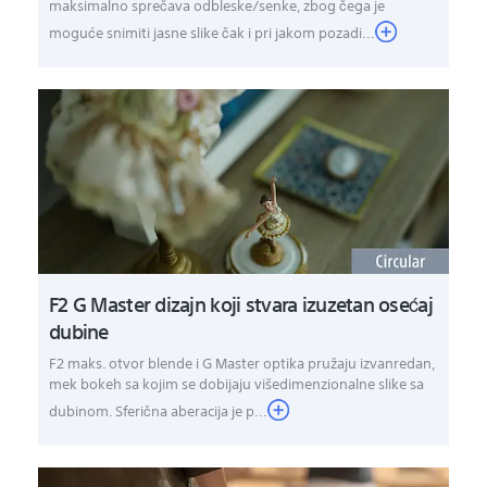
maksimalno sprečava odbleske/senke, zbog čega je
moguće snimiti jasne slike čak i pri jakom pozadi...
F2 G Master dizajn koji stvara izuzetan osećaj
dubine
F2 maks. otvor blende i G Master optika pružaju izvanredan,
mek bokeh sa kojim se dobijaju višedimenzionalne slike sa
dubinom. Sferična aberacija je p...