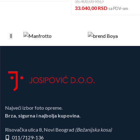
35.400,00
RSD
33.040,00
RSD
sa PDV-om
Najveći izbor foto opreme.
Brza, sigurna i najbolja kupovina.
Risovačka ulica 8, Novi Beograd
(Bežanijska kosa)
011/7129-136