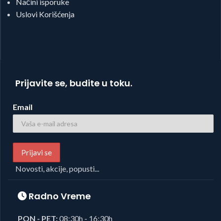
Načini isporuke
Uslovi Korišćenja
Prijavite se, budite u toku.
Email
Novosti, akcije, popusti...
Radno Vreme
PON - PET:
08:30h - 16:30h