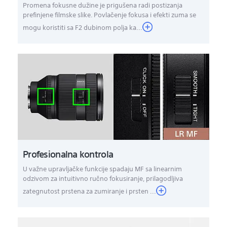
Promena fokusne dužine je prigušena radi postizanja
prefinjene filmske slike. Povlačenje fokusa i efekti zuma se
mogu koristiti sa F2 dubinom polja ka...
Profesionalna kontrola
U važne upravljačke funkcije spadaju MF sa linearnim
odzivom za intuitivno ručno fokusiranje, prilagodljiva
zategnutost prstena za zumiranje i prsten ...