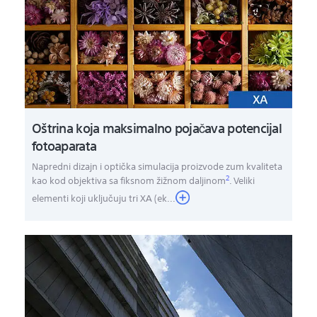
Oštrina koja maksimalno pojačava potencijal
fotoaparata
Napredni dizajn i optička simulacija proizvode zum kvaliteta
2
kao kod objektiva sa fiksnom žižnom daljinom
. Veliki
elementi koji uključuju tri XA (ek
...