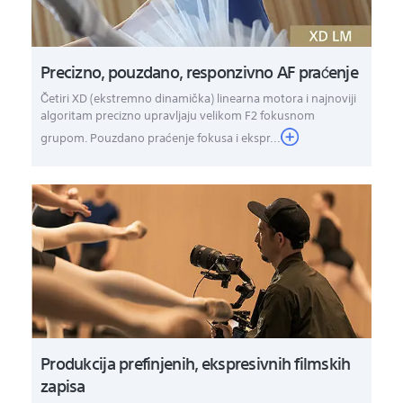
Precizno, pouzdano, responzivno AF praćenje
Četiri XD (ekstremno dinamička) linearna motora i najnoviji
algoritam precizno upravljaju velikom F2 fokusnom
grupom. Pouzdano praćenje fokusa i ekspr...
Produkcija prefinjenih, ekspresivnih filmskih
zapisa