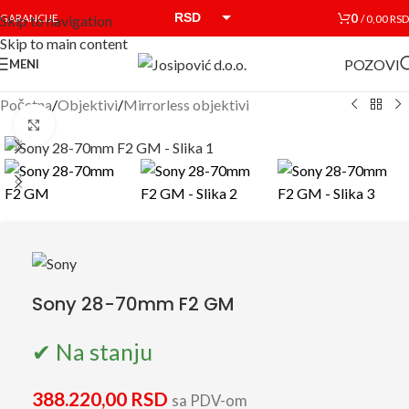
RSD
0
GARANCIJE
/
0,00
RSD
Skip to navigation
Skip to main content
EUR
POZOVI
MENI
Početna
/
Objektivi
/
Mirrorless objektivi
Click to enlarge
Sony 28-70mm F2 GM
✔ Na stanju
388.220,00
RSD
sa PDV-om