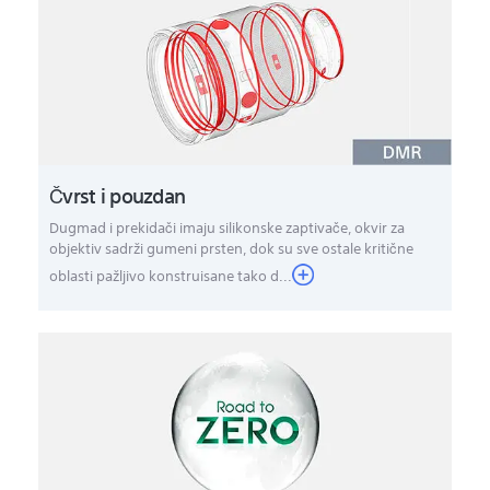
Čvrst i pouzdan
Dugmad i prekidači imaju silikonske zaptivače, okvir za
objektiv sadrži gumeni prsten, dok su sve ostale kritične
oblasti pažljivo konstruisane tako d...