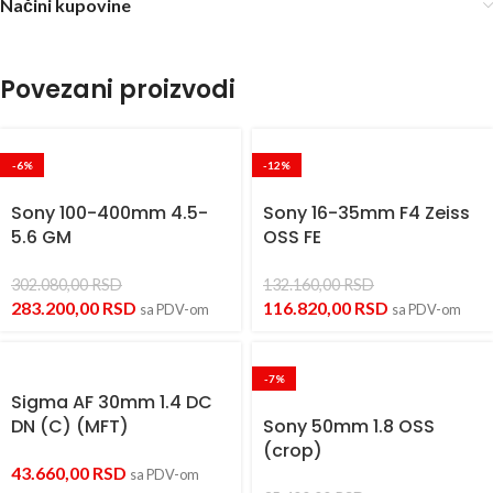
Načini kupovine
Povezani proizvodi
-6%
-12%
Sony 100-400mm 4.5-
Sony 16-35mm F4 Zeiss
5.6 GM
OSS FE
302.080,00
RSD
132.160,00
RSD
283.200,00
RSD
116.820,00
RSD
sa PDV-om
sa PDV-om
-7%
Sigma AF 30mm 1.4 DC
DN (C) (MFT)
Sony 50mm 1.8 OSS
(crop)
43.660,00
RSD
sa PDV-om