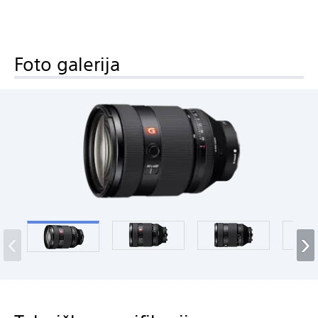
Foto galerija
‹
›