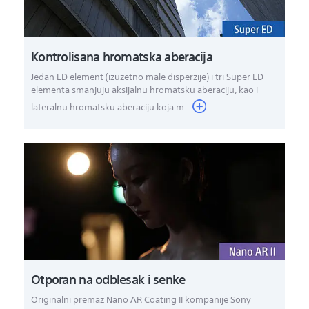
Kontrolisana hromatska aberacija
Jedan ED element (izuzetno male disperzije) i tri Super ED
elementa smanjuju aksijalnu hromatsku aberaciju, kao i
lateralnu hromatsku aberaciju koja m...
Otporan na odblesak i senke
Originalni premaz Nano AR Coating II kompanije Sony