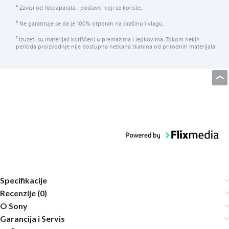
Zavisi od fotoaparata i postavki koji se koriste.
4
Ne garantuje se da je 100% otporan na prašinu i vlagu.
6
Izuzeti su materijali korišćeni u premazima i lepkovima. Tokom nekih
7
perioda proizvodnje nije dostupna netkana tkanina od prirodnih materijala.
Specifikacije
Recenzije (0)
O Sony
Garancija i Servis