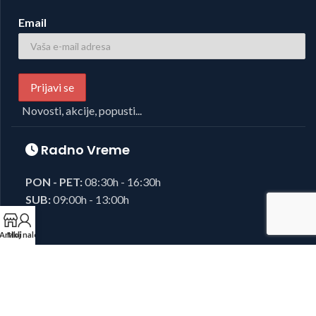
Email
Novosti, akcije, popusti...
Radno Vreme
PON - PET:
08:30h - 16:30h
SUB:
09:00h - 13:00h
Artikli
Moj nalog
Foto i Video oprema,
Josipovic d.o.o.
2023, sva prava zadržana.
Developed by
38K Media
.