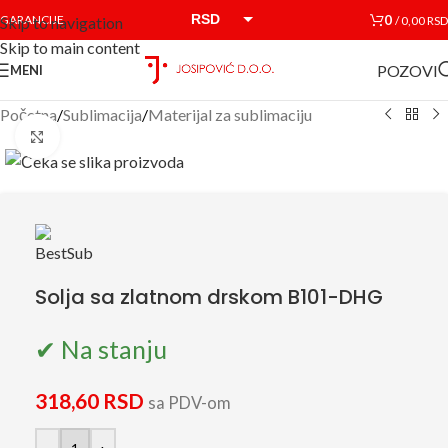
RSD
0
GARANCIJE
/
0,00
RSD
Skip to navigation
Skip to main content
EUR
POZOVI
MENI
Početna
/
Sublimacija
/
Materijal za sublimaciju
Click to enlarge
Solja sa zlatnom drskom B101-DHG
✔ Na stanju
318,60
RSD
sa PDV-om