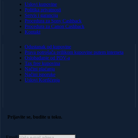
Uslovi kupovine
Politika privatnosti
Servis i garancija
Procedura za Sony Cashback
Procedura za Canon Cashback
Kontakt
Odustanak od kupovine
Prava potrošača prilikom kupovine putem interneta
Oslobađanje od PDV-a
Tax free kupovina
Načini plaćanja
Načini isporuke
Uslovi Korišćenja
Prijavite se, budite u toku.
Email