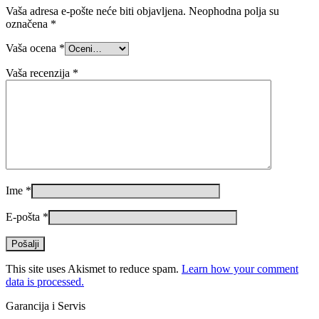
Vaša adresa e-pošte neće biti objavljena.
Neophodna polja su
označena
*
Vaša ocena
*
Vaša recenzija
*
Ime
*
E-pošta
*
This site uses Akismet to reduce spam.
Learn how your comment
data is processed.
Garancija i Servis