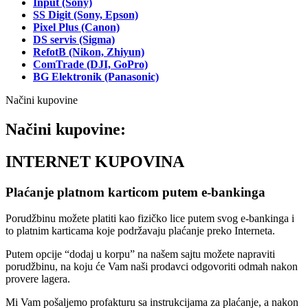
Input (Sony)
SS Digit (Sony, Epson)
Pixel Plus (Canon)
DS servis (Sigma)
RefotB (Nikon, Zhiyun)
ComTrade (DJI, GoPro)
BG Elektronik (Panasonic)
Načini kupovine
Načini kupovine:
INTERNET KUPOVINA
Plaćanje platnom karticom putem e-bankinga
Porudžbinu možete platiti kao fizičko lice putem svog e-bankinga i
to platnim karticama koje podržavaju plaćanje preko Interneta.
Putem opcije “dodaj u korpu” na našem sajtu možete napraviti
porudžbinu, na koju će Vam naši prodavci odgovoriti odmah nakon
provere lagera.
Mi Vam pošaljemo profakturu sa instrukcijama za plaćanje, a nakon