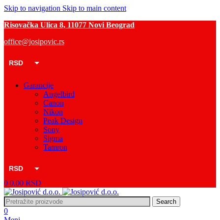
Skip to navigation
Skip to main content
Risovačka Ulica 8, 11077 Novi Beograd
office@josipovic.rs
RSD
EUR
Garancije
Angelbird
Canon
Nikon
Peak Design
Sony
Sigma
Tamron
RSD
0
0,00
RSD
EUR
Search
0
Meni