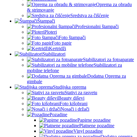
Oprema za obradu
& strimovanje
Sredstva za čišćenje
Štampači
Profesionalni štampači
Ploteri
Foto štampači
Foto papir
Kertridži
Stabilizatori
Stabilizatori za fotoaparate
Stabilizatori za
mobilne telefone
Dodatna Oprema za
gimbale
Studijska oprema
Stativi za rasvetu
Beauty diševi
Foto kišobrani
Nosači i držači
Pozadine
Papirne pozadine
Platnene pozadine
Vinyl pozadine
Dodatna oprema