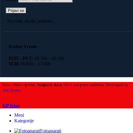
Novosti, akcije, popusti...
Radno Vreme
PON - PET:
08:30h - 16:30h
SUB:
09:00h - 13:00h
Foto i Video oprema,
Josipovic d.o.o.
2023, sva prava zadržana. Developed by
38K Media
.
Search
KP Izlog
Meni
Kategorije
Fotoaparati