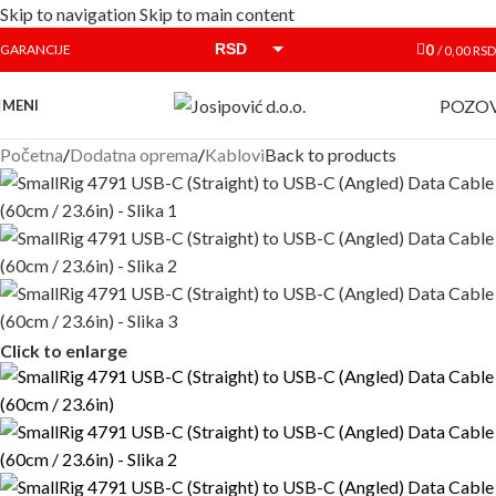
Skip to navigation
Skip to main content
RSD
0
GARANCIJE
/
0,00
RSD
EUR
POZOV
MENI
Početna
/
Dodatna oprema
/
Kablovi
Back to products
Click to enlarge