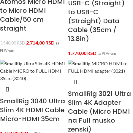
Atomos Micro HDMI
USB-C (Straight)
to Micro HDMI
to USB-C
Cable/50 cm
(Straight) Data
straight
Cable (35cm /
13.8in)
2.714,00
RSD
3.540,00
RSD
sa
PDV-om
1.770,00
RSD
sa PDV-om
SmallRig 3021 Ultra
SmallRig 3040 Ultra
Slim 4K Adapter
Slim 4K HDMI Cable
Cable (Micro HDMI
Micro-HDMI 35cm
na Full musko
zenski)