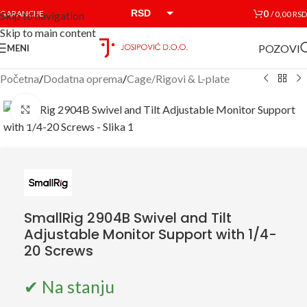
RSD
0
GARANCIJE
/
0,00
RSD
Skip to navigation
Skip to main content
EUR
POZOVI
MENI
Početna
/
Dodatna oprema
/
Cage/Rigovi & L-plate
Click to enlarge
SmallRig 2904B Swivel and Tilt
Adjustable Monitor Support with 1/4-
20 Screws
✔ Na stanju