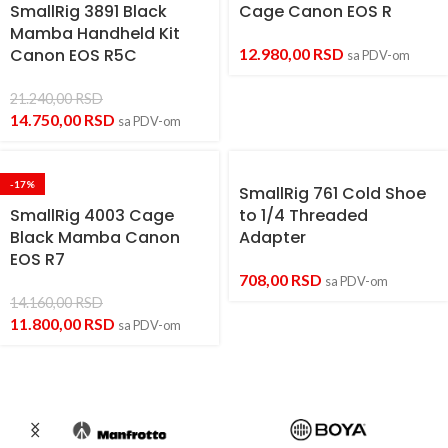
SmallRig 3891 Black
Cage Canon EOS R
Mamba Handheld Kit
Canon EOS R5C
12.980,00
RSD
sa PDV-om
21.240,00
RSD
14.750,00
RSD
sa PDV-om
-17%
SmallRig 761 Cold Shoe
SmallRig 4003 Cage
to 1/4 Threaded
Black Mamba Canon
Adapter
EOS R7
708,00
RSD
sa PDV-om
14.160,00
RSD
11.800,00
RSD
sa PDV-om