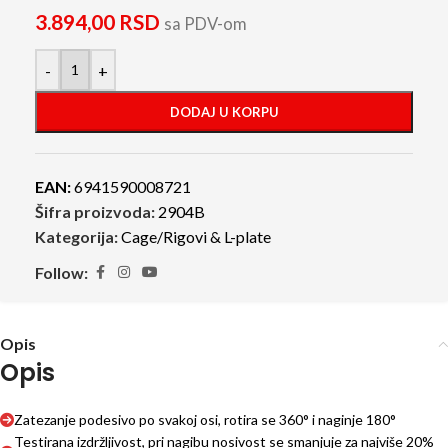
3.894,00
RSD
sa PDV-om
-
+
DODAJ U KORPU
EAN:
6941590008721
Šifra proizvoda:
2904B
Kategorija:
Cage/Rigovi & L-plate
Follow:
Opis
Opis
Zatezanje podesivo po svakoj osi, rotira se 360° i naginje 180°
Testirana izdržljivost, pri nagibu nosivost se smanjuje za najviše 20%