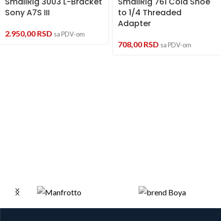
SmallRig 3003 L-Bracket
SmallRig 761 Cold Shoe
Sony A7S III
to 1/4 Threaded
Adapter
2.950,00
RSD
sa PDV-om
708,00
RSD
sa PDV-om