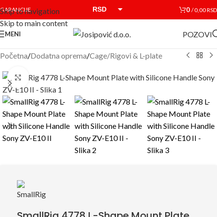
RSD
0
GARANCIJE
/
0,00
RSD
Skip to navigation
Skip to main content
EUR
POZOVI
MENI
Početna
/
Dodatna oprema
/
Cage/Rigovi & L-plate
Click to enlarge
SmallRig 4778 L-Shape Mount Plate