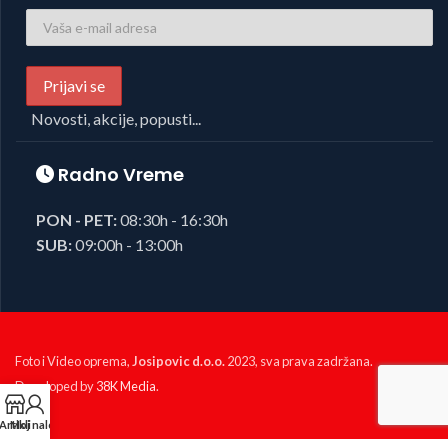
Novosti, akcije, popusti...
Radno Vreme
PON - PET:
08:30h - 16:30h
SUB:
09:00h - 13:00h
Foto i Video oprema,
Josipovic d.o.o.
2023, sva prava zadržana.
Developed by
38K Media
.
Artikli
Moj nalog