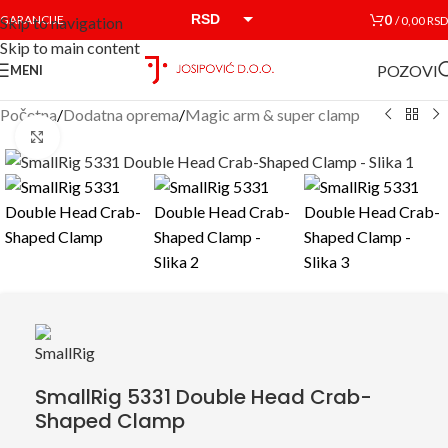
RSD
0
GARANCIJE
/
0,00
RSD
Skip to navigation
Skip to main content
EUR
POZOVI
MENI
Početna
/
Dodatna oprema
/
Magic arm & super clamp
Click to enlarge
SmallRig 5331 Double Head Crab-
Shaped Clamp