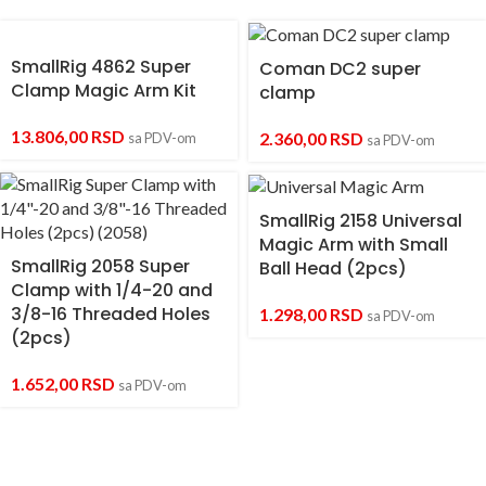
SmallRig 4862 Super
Coman DC2 super
Clamp Magic Arm Kit
clamp
13.806,00
RSD
2.360,00
RSD
sa PDV-om
sa PDV-om
SmallRig 2158 Universal
Magic Arm with Small
SmallRig 2058 Super
Ball Head (2pcs)
Clamp with 1/4-20 and
3/8-16 Threaded Holes
1.298,00
RSD
sa PDV-om
(2pcs)
1.652,00
RSD
sa PDV-om