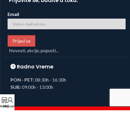
Prijavite se, budite u toku.
Email
Novosti, akcije, popusti...
Radno Vreme
PON - PET:
08:30h - 16:30h
SUB:
09:00h - 13:00h
Artikli
Moj nalog
Foto i Video oprema,
Josipovic d.o.o.
2023, sva prava zadržana.
Developed by
38K Media
.