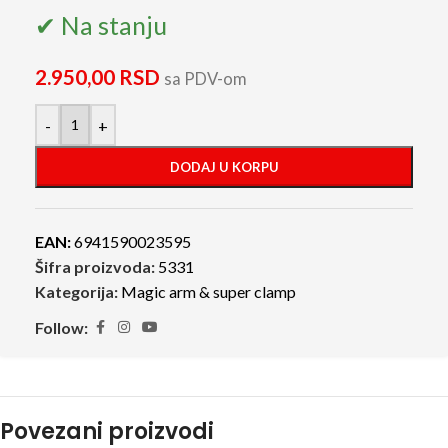
✔ Na stanju
2.950,00
RSD
sa PDV-om
-
+
DODAJ U KORPU
EAN:
6941590023595
Šifra proizvoda:
5331
Kategorija:
Magic arm & super clamp
Follow:
Povezani proizvodi