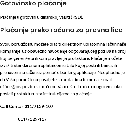
Gotovinsko plaćanje
Plaćanje u gotovini u dinarskoj valuti (RSD).
Plaćanje preko računa za pravna lica
Svoju porudžbinu možete platiti direktnom uplatom na račun naše
kompanije, uz obavezno navođenje odgovarajućeg poziva na broj
koji se generiše prilikom pravljenja profakture. Plaćanje možete
izvršiti standardnom uplatnicom u bilo kojoj pošti ili banci, ili
prenosom na račun uz pomoć e banking aplikacije. Neophodno je
da Vašu porudžbinu pošaljete sa podacima firme na e-mail
office@josipovic.rs
i mi ćemo Vam u što kraćem mogućem roku
poslati profakturu sta instrukcijama za plaćanje.
Call Centar 011/7129-107
011/7129-117