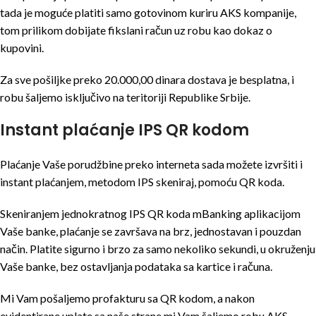
tada je moguće platiti samo gotovinom kuriru AKS kompanije,
tom prilikom dobijate fikslani račun uz robu kao dokaz o
kupovini.
Za sve pošiljke preko 20.000,00 dinara dostava je besplatna, i
robu šaljemo isključivo na teritoriji Republike Srbije.
Instant plaćanje IPS QR kodom
Plaćanje Vaše porudžbine preko interneta sada možete izvršiti i
instant plaćanjem, metodom IPS skeniraj, pomoću QR koda.
Skeniranjem jednokratnog IPS QR koda mBanking aplikacijom
Vaše banke, plaćanje se završava na brz, jednostavan i pouzdan
način. Platite sigurno i brzo za samo nekoliko sekundi, u okruženju
Vaše banke, bez ostavljanja podataka sa kartice i računa.
Mi Vam pošaljemo profakturu sa QR kodom, a nakon
evidentirane uplate sa naše strane mi Vam šaljemo robu AKS