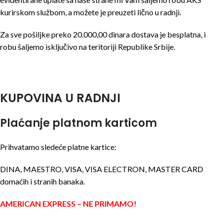
kurirskom službom, a možete je preuzeti lično u radnji.
Za sve pošiljke preko 20.000,00 dinara dostava je besplatna, i
robu šaljemo isključivo na teritoriji Republike Srbije.
KUPOVINA U RADNJI
Plaćanje platnom karticom
Prihvatamo sledeće platne kartice:
DINA, MAESTRO, VISA, VISA ELECTRON, MASTER CARD
domaćih i stranih banaka.
AMERICAN EXPRESS – NE PRIMAMO!