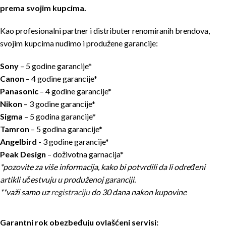
prema svojim kupcima.
Kao profesionalni partner i distributer renomiranih brendova,
svojim kupcima nudimo i produžene garancije:
Sony
– 5 godine garancije*
Canon
– 4 godine garancije*
Panasonic
– 4 godine garancije*
Nikon
– 3 godine garancije*
Sigma
– 5 godina garancije*
Tamron
– 5 godina garancije*
Angelbird
- 3 godine garancije*
Peak Design
– doživotna garnacija*
*pozovite za više informacija, kako bi potvrdili da li određeni
artikli učestvuju u produženoj garanciji.
**važi samo uz
registraciju
do 30 dana nakon kupovine
Garantni rok obezbeđuju ovlašćeni servisi: