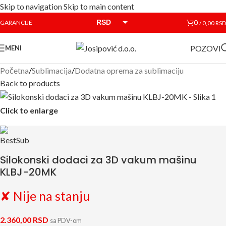
Skip to navigation
Skip to main content
RSD
0
GARANCIJE
/
0,00
RSD
EUR
POZOVI
MENI
Početna
/
Sublimacija
/
Dodatna oprema za sublimaciju
Back to products
Click to enlarge
Silokonski dodaci za 3D vakum mašinu
KLBJ-20MK
✘ Nije na stanju
2.360,00
RSD
sa PDV-om