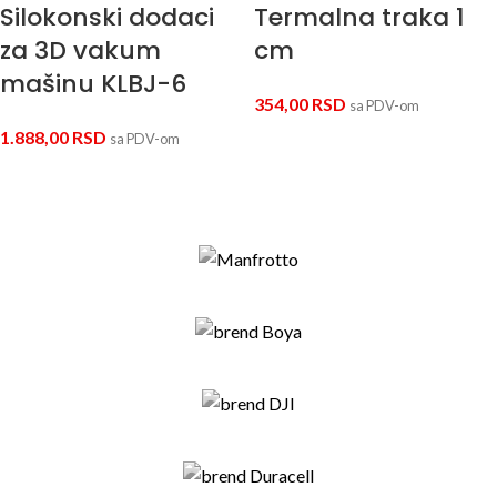
Silokonski dodaci
Termalna traka 1
za 3D vakum
cm
mašinu KLBJ-6
354,00
RSD
sa PDV-om
1.888,00
RSD
sa PDV-om