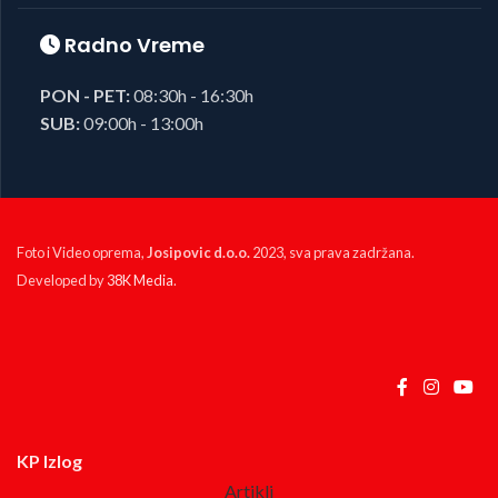
Radno Vreme
PON - PET:
08:30h - 16:30h
SUB:
09:00h - 13:00h
Foto i Video oprema,
Josipovic d.o.o.
2023, sva prava zadržana.
Developed by
38K Media
.
KP Izlog
Artikli