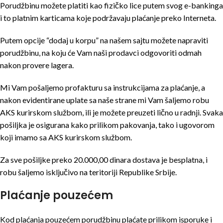
Porudžbinu možete platiti kao fizičko lice putem svog e-bankinga
i to platnim karticama koje podržavaju plaćanje preko Interneta.
Putem opcije “dodaj u korpu” na našem sajtu možete napraviti
porudžbinu, na koju će Vam naši prodavci odgovoriti odmah
nakon provere lagera.
Mi Vam pošaljemo profakturu sa instrukcijama za plaćanje, a
nakon evidentirane uplate sa naše strane mi Vam šaljemo robu
AKS kurirskom službom, ili je možete preuzeti lično u radnji. Svaka
pošiljka je osigurana kako prilikom pakovanja, tako i ugovorom
koji imamo sa AKS kurirskom službom.
Za sve pošiljke preko 20.000,00 dinara dostava je besplatna, i
robu šaljemo isključivo na teritoriji Republike Srbije.
Plaćanje pouzećem
Kod plaćanja pouzećem porudžbinu plaćate prilikom isporuke i