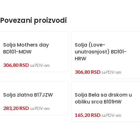
Povezani proizvodi
Solja Mothers day
Solja (Love-
BD101-MDW
unutrasnjost) BD101-
HRW
306,80
RSD
sa PDV-om
306,80
RSD
sa PDV-om
Solja zlatna B17JZW
Solja Bela sa drskom u
obliku srca B101HW
283,20
RSD
sa PDV-om
165,20
RSD
sa PDV-om