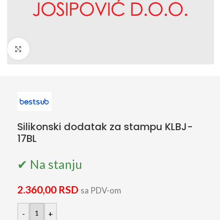
Click to enlarge
Silikonski dodatak za stampu KLBJ-
17BL
✔ Na stanju
2.360,00
RSD
sa PDV-om
-
+