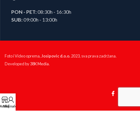
PON - PET:
08:30h - 16:30h
SUB:
09:00h - 13:00h
Foto i Video oprema,
Josipovic d.o.o.
2023, sva prava zadržana.
Developed by
38K Media
.
Artikli
Moj nalog
KP Izlog
Ova web stranica koristi kolačiće ('cookies') kako bismo