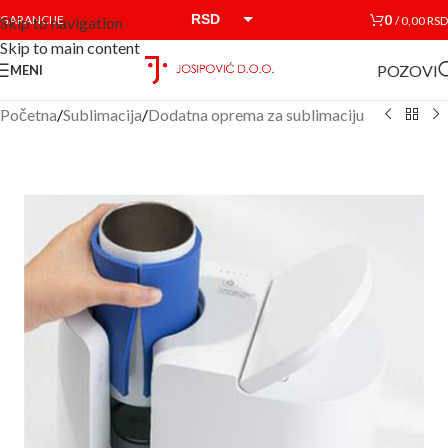
RSD
0
GARANCIJE
/
0,00
RSD
Skip to navigation
Skip to main content
EUR
POZOVI
MENI
Početna
/
Sublimacija
/
Dodatna oprema za sublimaciju