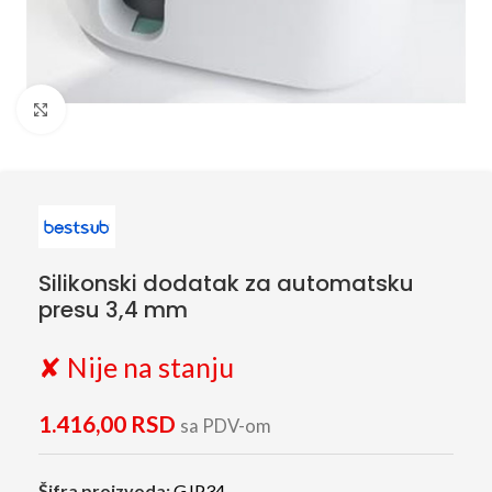
Click to enlarge
Silikonski dodatak za automatsku
presu 3,4 mm
✘ Nije na stanju
1.416,00
RSD
sa PDV-om
Šifra proizvoda:
GJP34