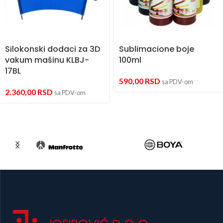
Silokonski dodaci za 3D
Sublimacione boje
vakum mašinu KLBJ-
100ml
17BL
590,00
RSD
sa PDV-om
2.360,00
RSD
sa PDV-om