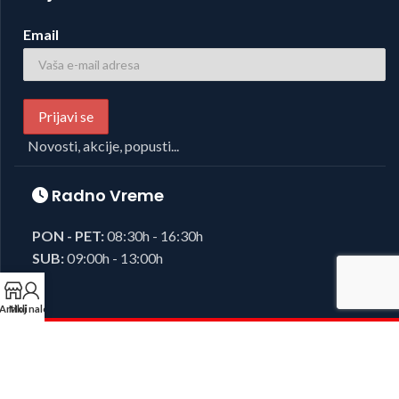
Email
Novosti, akcije, popusti...
Radno Vreme
PON - PET:
08:30h - 16:30h
SUB:
09:00h - 13:00h
Artikli
Moj nalog
Foto i Video oprema,
Josipovic d.o.o.
2023, sva prava zadržana.
Developed by
38K Media
.