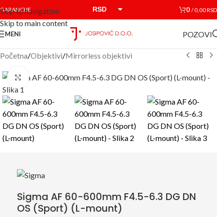
RSD
0
GARANCIJE
/
0,00
RSD
Skip to navigation
Skip to main content
EUR
POZOVI
MENI
Početna
/
Objektivi
/
Mirrorless objektivi
Click to enlarge
Sigma AF 60-600mm F4.5-6.3 DG DN
OS (Sport) (L-mount)