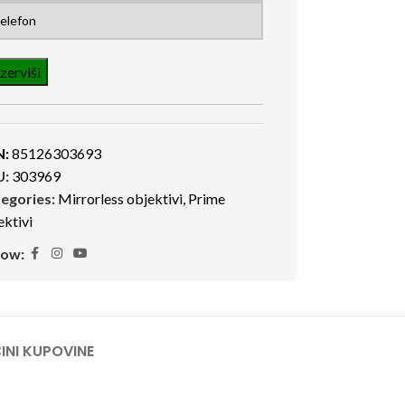
N:
85126303693
U:
303969
egories:
Mirrorless objektivi
,
Prime
ektivi
low:
INI KUPOVINE