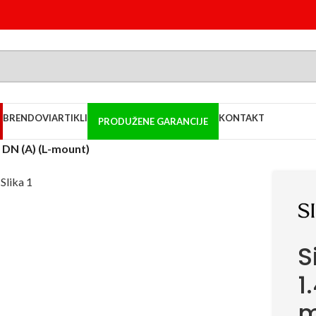
BRENDOVI
ARTIKLI
KONTAKT
PRODUŽENE GARANCIJE
DN (A) (L-mount)
S
1
m