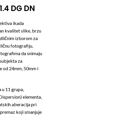
1.4 DG DN
ektiva ikada
 kvalitet slike, brzu
 odličnim izborom za
ličnu fotografiju,
otografima da snimaju
 subjekta za
dele od 24mm, 50mm i
 u 11 grupa,
 Dispersion) elementa,
tskih aberacija pri
premaz koji smanjuje