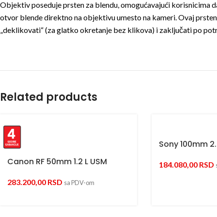
Objektiv poseduje prsten za blendu, omogućavajući korisnicima da
otvor blende direktno na objektivu umesto na kameri. Ovaj prste
„deklikovati“ (za glatko okretanje bez klikova) i zaključati po pot
Related products
Sony 100mm 2
Canon RF 50mm 1.2 L USM
184.080,00
RSD
283.200,00
RSD
sa PDV-om