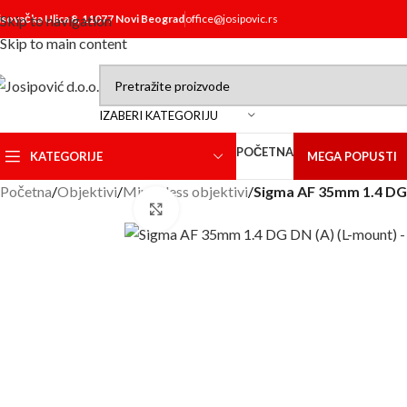
isovačka Ulica 8, 11077 Novi Beograd
Skip to navigation
office@josipovic.rs
Skip to main content
IZABERI KATEGORIJU
POČETNA
KATEGORIJE
MEGA POPUSTI
Početna
/
Objektivi
/
Mirrorless objektivi
/
Sigma AF 35mm 1.4 DG 
Click to enlarge