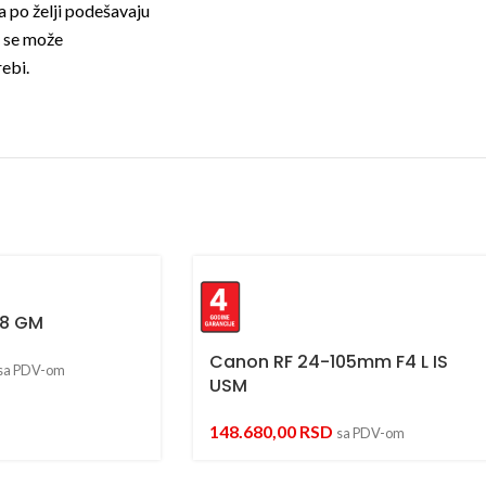
 po želji podešavaju
n se može
rebi.
.8 GM
Canon RF 24-105mm F4 L IS
sa PDV-om
USM
148.680,00
RSD
sa PDV-om