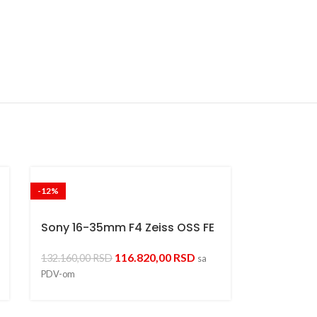
-12%
Sony 16-35mm F4 Zeiss OSS FE
116.820,00
RSD
132.160,00
RSD
sa
PDV-om