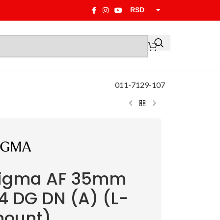
RSD
EUR
011-7129-107
igma AF 35mm
.4 DG DN (A) (L-
ount)