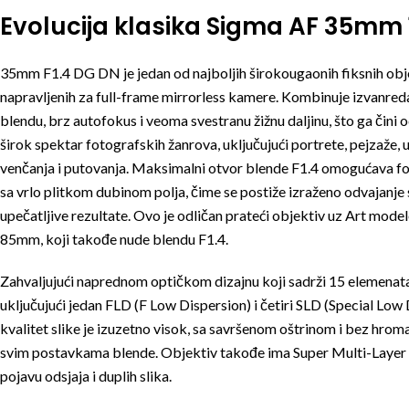
Evolucija klasika Sigma AF 35mm 
35mm F1.4 DG DN je jedan od najboljih širokougaonih fiksnih obj
napravljenih za full-frame mirrorless kamere. Kombinuje izvanredan
blendu, brz autofokus i veoma svestranu žižnu daljinu, što ga čini
širok spektar fotografskih žanrova, uključujući portrete, pejzaže, u
venčanja i putovanja. Maksimalni otvor blende F1.4 omogućava f
sa vrlo plitkom dubinom polja, čime se postiže izraženo odvajanje
upečatljive rezultate. Ovo je odličan prateći objektiv uz Art mo
85mm, koji takođe nude blendu F1.4.
Zahvaljujući naprednom optičkom dizajnu koji sadrži 15 elemenata
uključujući jedan FLD (F Low Dispersion) i četiri SLD (Special Low
kvalitet slike je izuzetno visok, sa savršenom oštrinom i bez hroma
svim postavkama blende. Objektiv takođe ima Super Multi-Layer 
pojavu odsjaja i duplih slika.