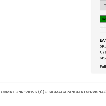
EA
SK
Cat
obj
Fol
NFORMATION
REVIEWS (0)
O SIGMA
GARANCIJA I SERVIS
NAČ