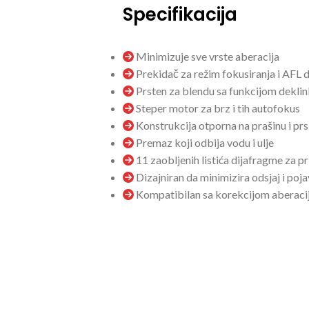
Specifikacija
Minimizuje sve vrste aberacija
Prekidač za režim fokusiranja i AFL
Prsten za blendu sa funkcijom deklin
Steper motor za brz i tih autofokus
Konstrukcija otporna na prašinu i pr
Premaz koji odbija vodu i ulje
11 zaobljenih listića dijafragme za p
Dizajniran da minimizira odsjaj i poja
Kompatibilan sa korekcijom aberaci