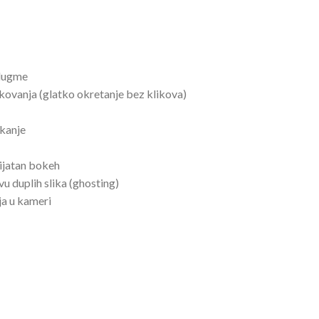
 dugme
kovanja (glatko okretanje bez klikova)
skanje
rijatan bokeh
vu duplih slika (ghosting)
ja u kameri