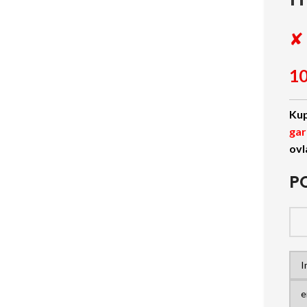
✘ 
10
Kup
gar
ovl
P