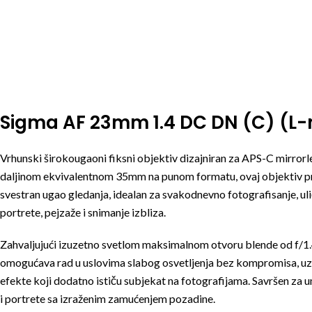
Sigma AF 23mm 1.4 DC DN (C) (L
Vrhunski širokougaoni fiksni objektiv dizajniran za APS-C mirror
daljinom ekvivalentnom 35mm na punom formatu, ovaj objektiv pr
svestran ugao gledanja, idealan za svakodnevno fotografisanje, uli
portrete, pejzaže i snimanje izbliza.
Zahvaljujući izuzetno svetlom maksimalnom otvoru blende od f/
omogućava rad u uslovima slabog osvetljenja bez kompromisa, uz
efekte koji dodatno ističu subjekat na fotografijama. Savršen za 
i portrete sa izraženim zamućenjem pozadine.