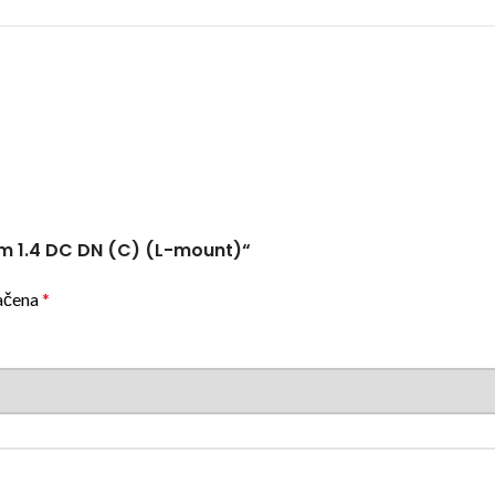
3mm 1.4 DC DN (C) (L-mount)“
ačena
*