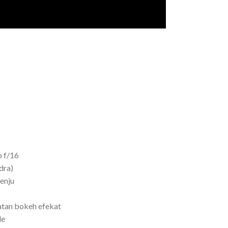
o f/16
dra)
enju
jatan bokeh efekat
de