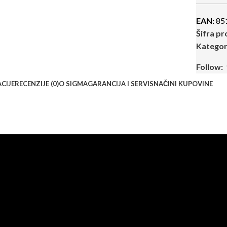
EAN:
85
Šifra p
Kategori
Follow:
ACIJE
RECENZIJE (0)
O SIGMA
GARANCIJA I SERVIS
NAČINI KUPOVINE