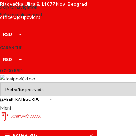
Risovačka Ulica 8, 11077 Novi Beograd
Skip to navigation
Skip to main content
office@josipovic.rs
RSD
EUR
GARANCIJE
RSD
0
0,00
RSD
EUR
IZABERI KATEGORIJU
0
Meni
KATEGORIJE