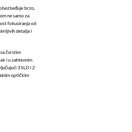
 obezbeđuje brzo,
orom ne samo za
nost fokusiranja od
ljivih detalja i
 sa čvrstim
ak i u zahtevnim
jučujući 3 SLD i 2
malnim optičkim