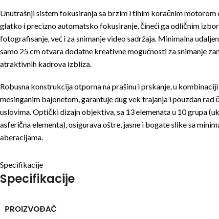
Unutrašnji sistem fokusiranja sa brzim i tihim koračnim motorom
glatko i precizno automatsko fokusiranje, čineći ga odličnim izb
fotografisanje, već i za snimanje video sadržaja. Minimalna udalje
samo 25 cm otvara dodatne kreativne mogućnosti za snimanje zanim
atraktivnih kadrova izbliza.
Robusna konstrukcija otporna na prašinu i prskanje, u kombinaciji
mesinganim bajonetom, garantuje dug vek trajanja i pouzdan rad č
uslovima. Optički dizajn objektiva, sa 13 elemenata u 10 grupa (ukl
asferična elementa), osigurava oštre, jasne i bogate slike sa mini
aberacijama.
Specifikacije
Specifikacije
PROIZVOĐAČ