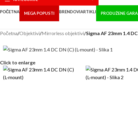
POČETNA
BRENDOVI
ARTIKLI
MEGA POPUSTI
PRODUŽENE GARA
Početna
/
Objektivi
/
Mirrorless objektivi
/
Sigma AF 23mm 1.4 DC 
Click to enlarge