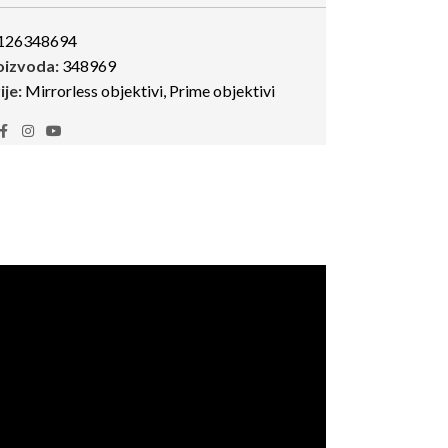
126348694
roizvoda:
348969
je:
Mirrorless objektivi
,
Prime objektivi