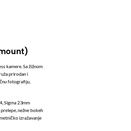
-mount)
less kamere. Sa žižnom
uža prirodan i
čnu fotografiju,
1.4, Sigma 23mm
 prelepe, nežne bokeh
umetničko izražavanje