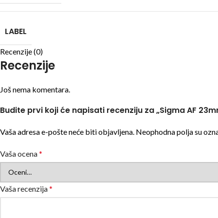
LABEL
Recenzije (0)
Recenzije
Još nema komentara.
Budite prvi koji će napisati recenziju za „Sigma AF 2
Vaša adresa e-pošte neće biti objavljena.
Neophodna polja su ozn
Vaša ocena
*
Vaša recenzija
*