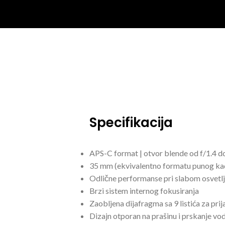
Specifikacija
APS-C format | otvor blende od f/1.4 d
35 mm (ekvivalentno formatu punog ka
Odlične performanse pri slabom osvetlj
Brzi sistem internog fokusiranja
Zaobljena dijafragma sa 9 listića za pri
Dizajn otporan na prašinu i prskanje vo