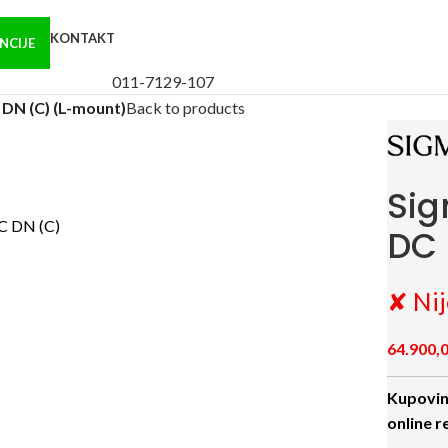
KONTAKT
NCIJE
011-7129-107
DN (C) (L-mount)
Back to products
Sig
DC 
✘ Nij
64.900,
Kupovin
online r