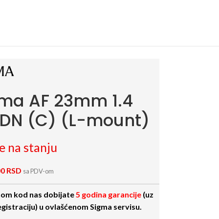
ma AF 23mm 1.4
DN (C) (L-mount)
e na stanju
00
RSD
sa PDV-om
om kod nas dobijate
5 godina garancije
(uz
egistraciju) u ovlašćenom Sigma servisu.