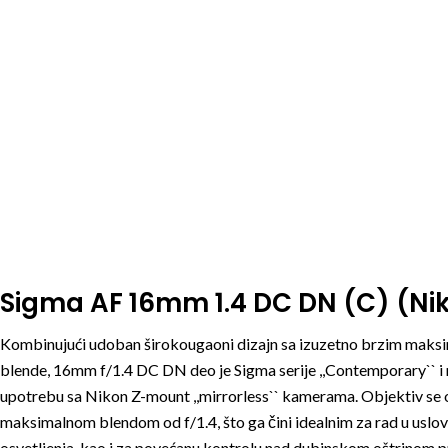
Sigma AF 16mm 1.4 DC DN (C) (Nik
Kombinujući udoban širokougaoni dizajn sa izuzetno brzim mak
blende, 16mm f/1.4 DC DN deo je Sigma serije ,,Contemporary`` i 
upotrebu sa Nikon Z-mount ,,mirrorless`` kamerama. Objektiv se 
maksimalnom blendom od f/1.4, što ga čini idealnim za rad u uslo
osvetljenja, kao i za povećanu kontrolu nad dubinskom oštrinom p