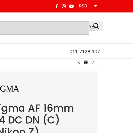
RSD
EUR
011-7129-107
igma AF 16mm
.4 DC DN (C)
Nikon Z)