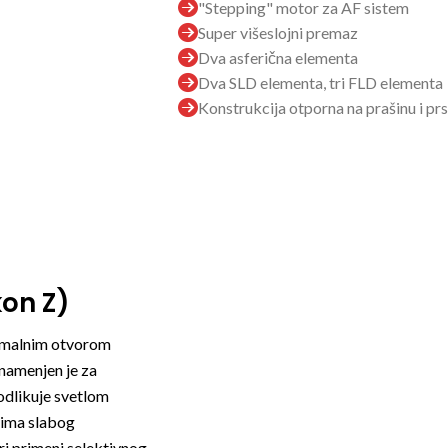
"Stepping" motor za AF sistem
Super višeslojni premaz
Dva asferična elementa
Dva SLD elementa, tri FLD elementa
Konstrukcija otporna na prašinu i pr
on Z)
simalnim otvorom
namenjen je za
odlikuje svetlom
vima slabog
ri primeni selektivnog