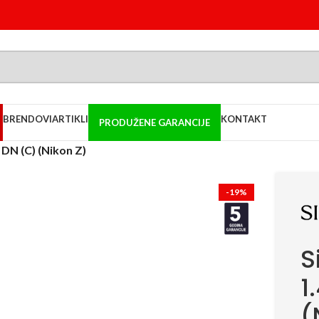
BRENDOVI
ARTIKLI
KONTAKT
PRODUŽENE GARANCIJE
DN (C) (Nikon Z)
-19%
S
1
(