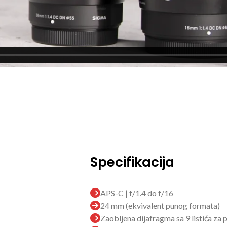
Specifikacija
APS-C | f/1.4 do f/16
24 mm (ekvivalent punog formata)
Zaobljena dijafragma sa 9 listića za p