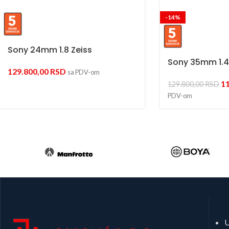
-14%
Sony 24mm 1.8 Zeiss
Sony 35mm 1.4 
129.800,00
RSD
sa PDV-om
1
129.800,00
RSD
PDV-om
U