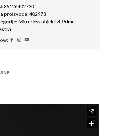
N:
85126402730
ra proizvoda:
402973
egorije:
Mirrorless objektivi
,
Prime
ektivi
low:
VINE