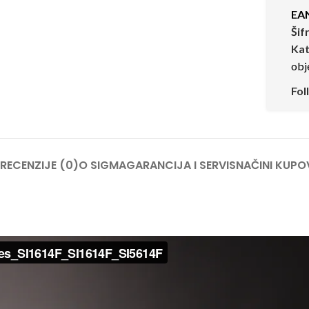
EA
Šif
Kat
obj
Fol
RECENZIJE (0)
O SIGMA
GARANCIJA I SERVIS
NAČINI KUPO