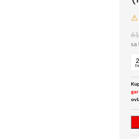
⚠ 
61
sa
D
Kup
gar
ovl