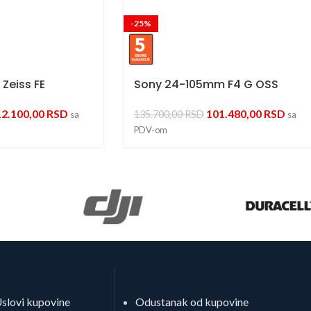
-25%
Zeiss FE
Sony 24-105mm F4 G OSS
12.100,00
RSD
101.480,00
RSD
135.700,00
RSD
sa
sa
PDV-om
slovi kupovine
Odustanak od kupovine