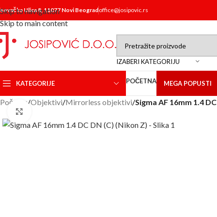
isovačka Ulica 8, 11077 Novi Beograd
Skip to navigation
office@josipovic.rs
Skip to main content
IZABERI KATEGORIJU
POČETNA
KATEGORIJE
MEGA POPUSTI
Početna
/
Objektivi
/
Mirrorless objektivi
/
Sigma AF 16mm 1.4 DC 
Click to enlarge