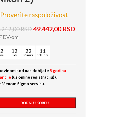
Proverite raspoloživost
49.442,00
RSD
.242,00
RSD
 PDV-om
22
12
22
10
ana
Sati
Minuta
Sekundi
ovinom kod nas dobijate
5 godina
ancije
(uz online registraciju) u
ašćenom Sigma servisu.
DODAJ U KORPU