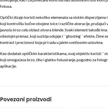
fokusa.
Optički dizajn koristi nekoliko elemenata sa niskim disperzijama i
koji kontrolišu bočne obojene ivice i različite aberacije, pružajući 
jasnoću kroz celu oblast otvora blende. Svaki element takođe ima
višeslojni premaz, koji suzbija odsjaje i ``ghosting`` efekte, čime se
kontrast i preciznost boja pri radu u jakim svetlosnim uslovima.
Kao dodatak optičkim karakteristikama, ovaj objektiv koristi ``s
koji omogućava brzo, tiho i glatko fokusiranje, pogodno za fotogra
aplikacije.
Povezani proizvodi