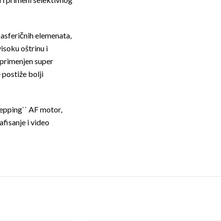
 asferičnih elemenata,
visoku oštrinu i
 primenjen super
 postiže bolji
tepping`` AF motor,
fisanje i video