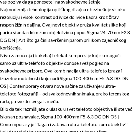
vas poziva da ga ponesete i na svakodnevne šetnje.
Najmodernija tehnologija optičkog dizajna obezbeđuje visoku
rezoluciju i visok kontrast od ivice do ivice kadra kroz čitav
raspon žižnih daljina. Ovaj novi objektiv pruža kvalitet slike koji
parira standardnim zum objektivima poput Sigma 24-70mm F2.8
DG DN | Art, što ga čini savršenim parom prilikom zajedničkog
korišćenja.
Nivo zamućenja (bokeha) i efekat kompresije koji su mogući
samo uz ultra-telefoto objektiv donose svež pogled na
svakodnevne prizore. Ova kombinacija ultra-telefoto izraza i
izuzetne mobilnosti koju nudi Sigma 100-400mm F5-6.3 DG DN
OS | Contemporary otvara nove načine za uživanje u ultra-
telefoto fotografiji – od svakodnevnih snimaka, preko terenskog
rada, pa sve do svega između.
Bilo da tek razmišljate o ulasku u svet telefoto objektiva ili ste već
iskusan poznavalac, Sigma 100-400mm F5-6.3 DG DN OS |
Contemporary je ``lagan i zabavan ultra-telefoto zum objektiv``
koji donosi sjajnu vrednost i raznovrsne stilove vašem