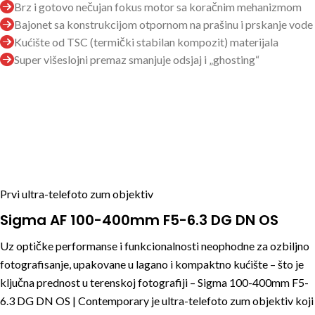
Brz i gotovo nečujan fokus motor sa koračnim mehanizmom
Bajonet sa konstrukcijom otpornom na prašinu i prskanje vode
Kućište od TSC (termički stabilan kompozit) materijala
Super višeslojni premaz smanjuje odsjaj i „ghosting“
Prvi ultra-telefoto zum objektiv
Sigma AF 100-400mm F5-6.3 DG DN OS
Uz optičke performanse i funkcionalnosti neophodne za ozbiljno
fotografisanje, upakovane u lagano i kompaktno kućište – što je
ključna prednost u terenskoj fotografiji – Sigma 100-400mm F5-
6.3 DG DN OS | Contemporary je ultra-telefoto zum objektiv koji