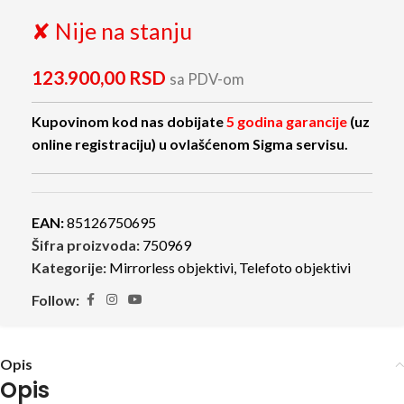
✘ Nije na stanju
123.900,00
RSD
sa PDV-om
Kupovinom kod nas dobijate
5 godina garancije
(uz
online registraciju) u ovlašćenom Sigma servisu.
EAN:
85126750695
Šifra proizvoda:
750969
Kategorije:
Mirrorless objektivi
,
Telefoto objektivi
Follow:
Opis
Opis