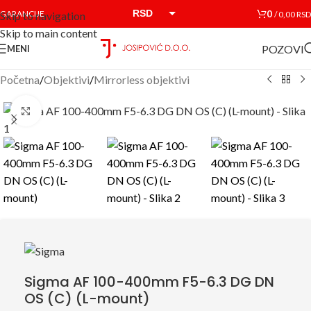
RSD
0
GARANCIJE
/
0,00
RSD
Skip to navigation
Skip to main content
EUR
POZOVI
MENI
Početna
/
Objektivi
/
Mirrorless objektivi
Click to enlarge
Sigma AF 100-400mm F5-6.3 DG DN
OS (C) (L-mount)