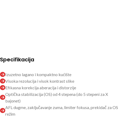
Specifikacija
Izuzetno lagano i kompaktno kućište
Visoka rezolucija i visok kontrast slike
Efikasna korekcija aberacija i distorzije
Optička stabilizacija (OS) od 4 stepena (do 5 stepeni za X
bajonet)
AFL dugme, zaključavanje zuma, limiter fokusa, prekidač za OS
režim