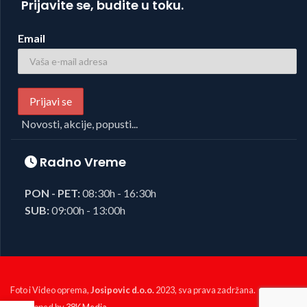
Prijavite se, budite u toku.
Email
Novosti, akcije, popusti...
Radno Vreme
PON - PET:
08:30h - 16:30h
SUB:
09:00h - 13:00h
Foto i Video oprema,
Josipovic d.o.o.
2023, sva prava zadržana.
Developed by
38K Media
.