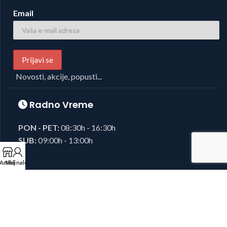
Email
Novosti, akcije, popusti...
Radno Vreme
PON - PET:
08:30h - 16:30h
SUB:
09:00h - 13:00h
Artikli
Moj nalog
Foto i Video oprema,
Josipovic d.o.o.
2023, sva prava zadržana.
Developed by
38K Media
.