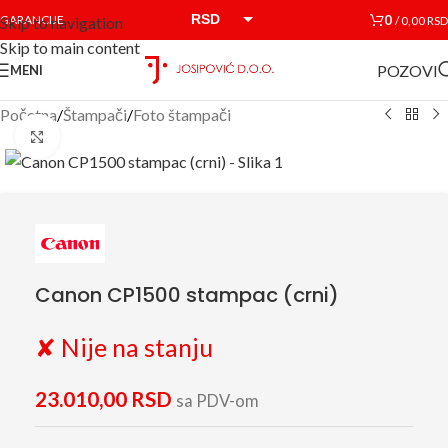
RSD
0
GARANCIJE
/
0,00
RSD
Skip to navigation
Skip to main content
EUR
POZOVI
MENI
Početna
/
Štampači
/
Foto štampači
Click to enlarge
Canon CP1500 stampac (crni)
✘ Nije na stanju
23.010,00
RSD
sa PDV-om