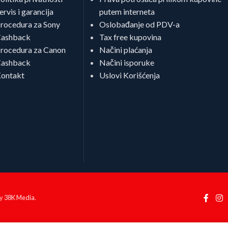
ervis i garancija
putem interneta
rocedura za Sony
Oslobađanje od PDV-a
ashback
Tax free kupovina
rocedura za Canon
Načini plaćanja
ashback
Načini isporuke
ontakt
Uslovi Korišćenja
by
38K Media
.