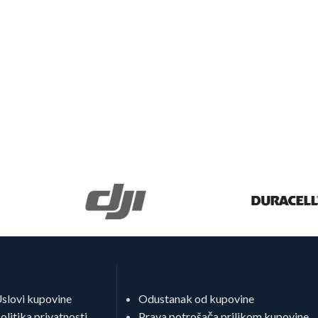
slovi kupovine
Odustanak od kupovine
olitika privatnosti
Prava potrošača prilikom kupovine