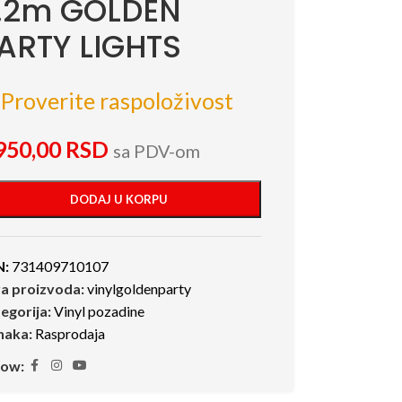
.2m GOLDEN
ARTY LIGHTS
Proverite raspoloživost
950,00
RSD
sa PDV-om
DODAJ U KORPU
N:
731409710107
ra proizvoda:
vinylgoldenparty
egorija:
Vinyl pozadine
naka:
Rasprodaja
low: