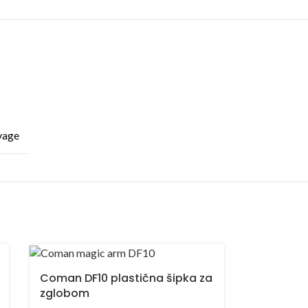
vage
Coman DF10 plastična šipka za
zglobom