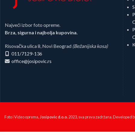
S
P
C
Najveći izbor foto opreme.
P
Brza, sigurna i najbolja kupovina.
C
K
Risovačka ulica 8, Novi Beograd
(Bežanijska kosa)
011/7129-136
office@josipovic.rs
Foto i Video oprema,
Josipovic d.o.o.
2023, sva prava zadržana. Developed 