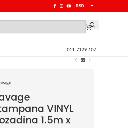
RSD
EUR
011-7129-107
avage
tampana VINYL
ozadina 1.5m x