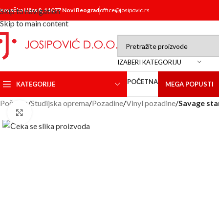
isovačka Ulica 8, 11077 Novi Beograd
Skip to navigation
office@josipovic.rs
Skip to main content
IZABERI KATEGORIJU
POČETNA
KATEGORIJE
MEGA POPUSTI
Početna
/
Studijska oprema
/
Pozadine
/
Vinyl pozadine
/
Savage st
Click to enlarge