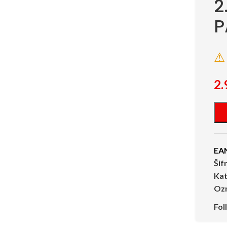
2
P
⚠ 
2.
EA
Šif
Kat
Oz
Fol