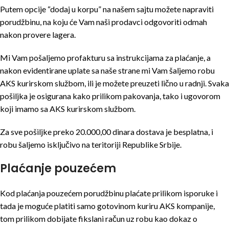
Putem opcije “dodaj u korpu” na našem sajtu možete napraviti
porudžbinu, na koju će Vam naši prodavci odgovoriti odmah
nakon provere lagera.
Mi Vam pošaljemo profakturu sa instrukcijama za plaćanje, a
nakon evidentirane uplate sa naše strane mi Vam šaljemo robu
AKS kurirskom službom, ili je možete preuzeti lično u radnji. Svaka
pošiljka je osigurana kako prilikom pakovanja, tako i ugovorom
koji imamo sa AKS kurirskom službom.
Za sve pošiljke preko 20.000,00 dinara dostava je besplatna, i
robu šaljemo isključivo na teritoriji Republike Srbije.
Plaćanje pouzećem
Kod plaćanja pouzećem porudžbinu plaćate prilikom isporuke i
tada je moguće platiti samo gotovinom kuriru AKS kompanije,
tom prilikom dobijate fikslani račun uz robu kao dokaz o