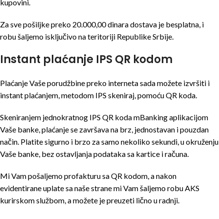
kupovini.
Za sve pošiljke preko 20.000,00 dinara dostava je besplatna, i
robu šaljemo isključivo na teritoriji Republike Srbije.
Instant plaćanje IPS QR kodom
Plaćanje Vaše porudžbine preko interneta sada možete izvršiti i
instant plaćanjem, metodom IPS skeniraj, pomoću QR koda.
Skeniranjem jednokratnog IPS QR koda mBanking aplikacijom
Vaše banke, plaćanje se završava na brz, jednostavan i pouzdan
način. Platite sigurno i brzo za samo nekoliko sekundi, u okruženju
Vaše banke, bez ostavljanja podataka sa kartice i računa.
Mi Vam pošaljemo profakturu sa QR kodom, a nakon
evidentirane uplate sa naše strane mi Vam šaljemo robu AKS
kurirskom službom, a možete je preuzeti lično u radnji.