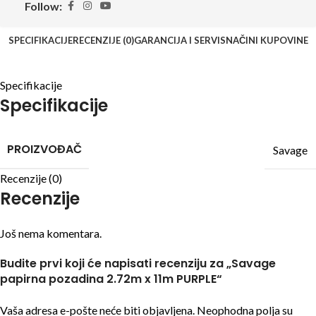
Follow:
SPECIFIKACIJE
RECENZIJE (0)
GARANCIJA I SERVIS
NAČINI KUPOVINE
Specifikacije
Specifikacije
PROIZVOĐAČ
Savage
Recenzije (0)
Recenzije
Još nema komentara.
Budite prvi koji će napisati recenziju za „Savage
papirna pozadina 2.72m x 11m PURPLE“
Vaša adresa e-pošte neće biti objavljena.
Neophodna polja su