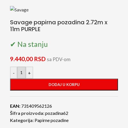
Savage papirna pozadina 2.72m x
11m PURPLE
✔ Na stanju
9.440,00
RSD
sa PDV-om
-
+
DODAJ U KORPU
EAN:
731409562126
Šifra proizvoda:
pozadina62
Kategorija:
Papirne pozadine