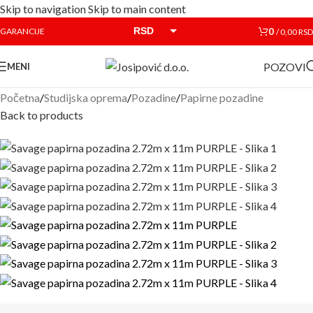
Skip to navigation
Skip to main content
RSD
0
GARANCIJE
/
0,00
RSD
EUR
POZOVI
MENI
Početna
/
Studijska oprema
/
Pozadine
/
Papirne pozadine
Back to products