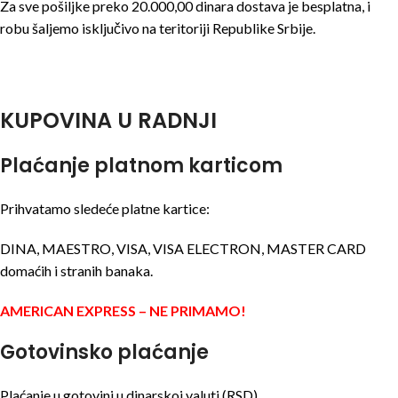
Za sve pošiljke preko 20.000,00 dinara dostava je besplatna, i
robu šaljemo isključivo na teritoriji Republike Srbije.
KUPOVINA U RADNJI
Plaćanje platnom karticom
Prihvatamo sledeće platne kartice:
DINA, MAESTRO, VISA, VISA ELECTRON, MASTER CARD
domaćih i stranih banaka.
AMERICAN EXPRESS – NE PRIMAMO!
Gotovinsko plaćanje
Plaćanje u gotovini u dinarskoj valuti (RSD).