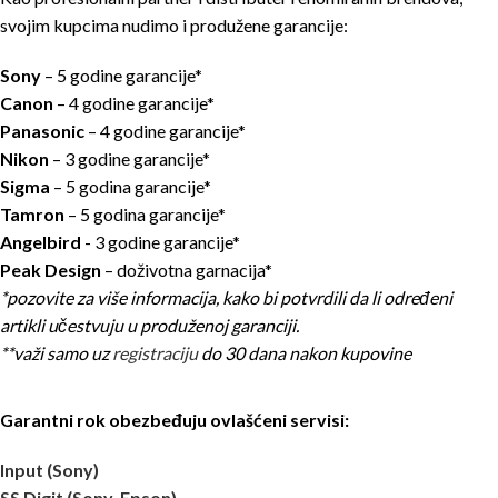
svojim kupcima nudimo i produžene garancije:
Sony
– 5 godine garancije*
Canon
– 4 godine garancije*
Panasonic
– 4 godine garancije*
Nikon
– 3 godine garancije*
Sigma
– 5 godina garancije*
Tamron
– 5 godina garancije*
Angelbird
- 3 godine garancije*
Peak Design
– doživotna garnacija*
*pozovite za više informacija, kako bi potvrdili da li određeni
artikli učestvuju u produženoj garanciji.
**važi samo uz
registraciju
do 30 dana nakon kupovine
Garantni rok obezbeđuju ovlašćeni servisi:
Input (Sony)
SS Digit (Sony, Epson)