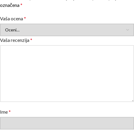
označena
*
Vaša ocena
*
Vaša recenzija
*
Ime
*