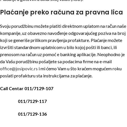
Plaćanje preko računa za pravna lica
Svoju porudžbinu možete platiti direktnom uplatom na račun naše
kompanije, uz obavezno navođenje odgovarajućeg poziva na broj
koji se generiše prilikom pravljenja profakture. Plaćanje možete
izvršiti standardnom uplatnicom u bilo kojoj pošti ili banci, ili
prenosom na račun uz pomoć e banking aplikacije. Neophodno je
da Vašu porudžbinu pošaljete sa podacima firme na e-mail
office@josipovic.rs
i mi ćemo Vam u što kraćem mogućem roku
poslati profakturu sta instrukcijama za plaćanje.
Call Centar 011/7129-107
011/7129-117
011/7129-136