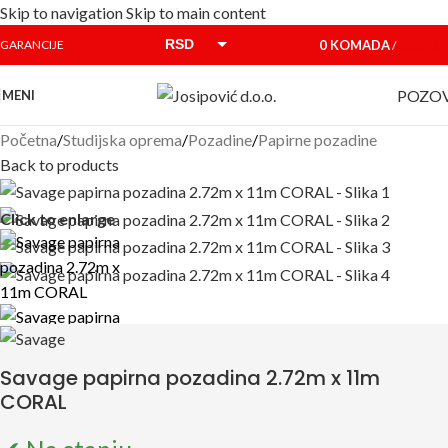
Skip to navigation
Skip to main content
RSD
0
KOMADA
GARANCIJE
/
0,00
RSD
EUR
POZOV
MENI
Početna
/
Studijska oprema
/
Pozadine
/
Papirne pozadine
Back to products
Click to enlarge
Savage papirna pozadina 2.72m x 11m
CORAL