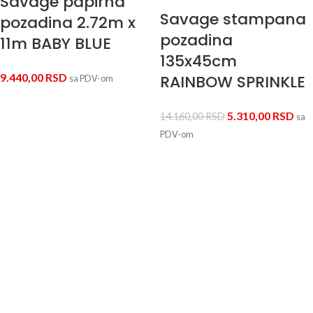
Savage papirna
Savage stampana
pozadina 2.72m x
pozadina
11m BABY BLUE
135x45cm
9.440,00
RSD
RAINBOW SPRINKLE
sa PDV-om
5.310,00
RSD
14.160,00
RSD
sa
PDV-om