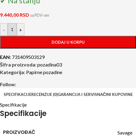
✔ Na stanju
9.440,00
RSD
sa PDV-om
-
+
DODAJ U KORPU
EAN:
731409503129
Šifra proizvoda:
pozadina03
Kategorija:
Papirne pozadine
Follow:
SPECIFIKACIJE
RECENZIJE (0)
GARANCIJA I SERVIS
NAČINI KUPOVINE
Specifikacije
Specifikacije
PROIZVOĐAČ
Savage