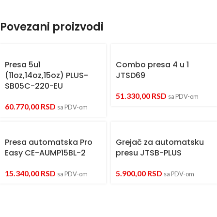
Povezani proizvodi
Presa 5u1
Combo presa 4 u 1
(11oz,14oz,15oz) PLUS-
JTSD69
SB05C-220-EU
51.330,00
RSD
sa PDV-om
60.770,00
RSD
sa PDV-om
Presa automatska Pro
Grejač za automatsku
Easy CE-AUMP15BL-2
presu JTSB-PLUS
15.340,00
RSD
5.900,00
RSD
sa PDV-om
sa PDV-om