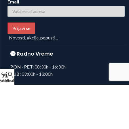
Email
Novosti, akcije, popusti...
Radno Vreme
PON - PET:
08:30h - 16:30h
SUB:
09:00h - 13:00h
Artikli
Moj nalog
Foto i Video oprema,
Josipovic d.o.o.
2023, sva prava zadržana.
Developed by
38K Media
.