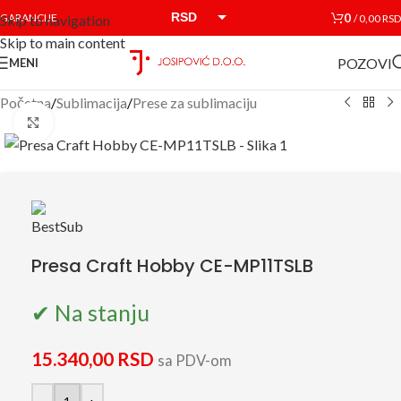
RSD
0
GARANCIJE
/
0,00
RSD
Skip to navigation
Skip to main content
EUR
POZOVI
MENI
Početna
/
Sublimacija
/
Prese za sublimaciju
Click to enlarge
Presa Craft Hobby CE-MP11TSLB
✔ Na stanju
15.340,00
RSD
sa PDV-om