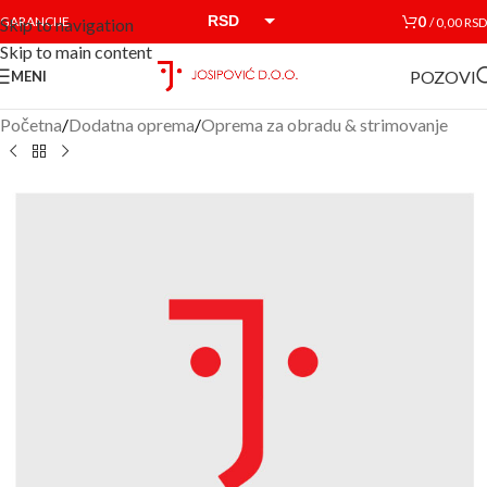
RSD
0
GARANCIJE
/
0,00
RSD
Skip to navigation
Skip to main content
EUR
POZOVI
MENI
Početna
/
Dodatna oprema
/
Oprema za obradu & strimovanje