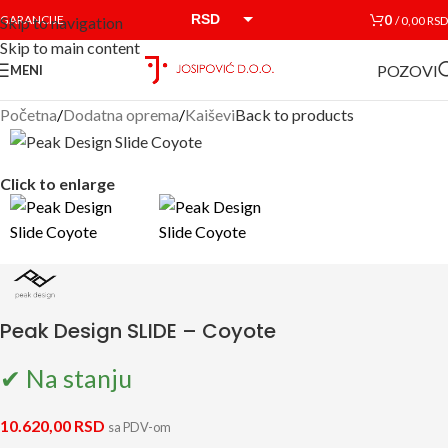
RSD
0
GARANCIJE
/
0,00
RSD
Skip to navigation
Skip to main content
EUR
POZOVI
MENI
Početna
/
Dodatna oprema
/
Kaiševi
Back to products
Click to enlarge
Peak Design SLIDE – Coyote
✔ Na stanju
10.620,00
RSD
sa PDV-om