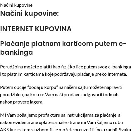
Načini kupovine
Načini kupovine:
INTERNET KUPOVINA
Plaćanje platnom karticom putem e-
bankinga
Porudžbinu možete platiti kao fizičko lice putem svog e-bankinga
i to platnim karticama koje podržavaju plaćanje preko Interneta.
Putem opcije “dodaj u korpu” na našem sajtu možete napraviti
porudžbinu, na koju će Vam naši prodavci odgovoriti odmah
nakon provere lagera.
Mi Vam pošaljemo profakturu sa instrukcijama za plaćanje, a
nakon evidentirane uplate sa naše strane mi Vam šaljemo robu
AKS kurirskom službom, ili je možete preuzeti lično u radnji. Svaka