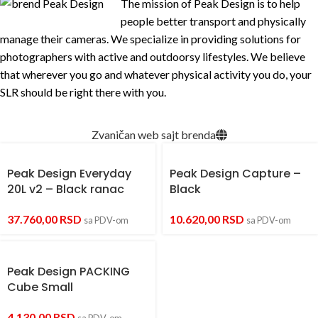
The mission of Peak Design is to help
people better transport and physically
manage their cameras. We specialize in providing solutions for
photographers with a
ctive and outdoorsy lifestyles. We believe
that wherever you go and whatever physical activity you do, your
SLR should be right there with you.
Zvaničan web sajt brenda
Peak Design Everyday
Peak Design Capture –
20L v2 – Black ranac
Black
37.760,00
RSD
10.620,00
RSD
sa PDV-om
sa PDV-om
Peak Design PACKING
Cube Small
4.130,00
RSD
sa PDV-om