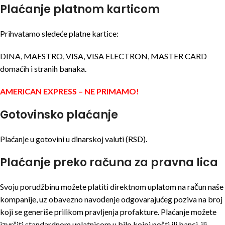
Plaćanje platnom karticom
Prihvatamo sledeće platne kartice:
DINA, MAESTRO, VISA, VISA ELECTRON, MASTER CARD
domaćih i stranih banaka.
AMERICAN EXPRESS – NE PRIMAMO!
Gotovinsko plaćanje
Plaćanje u gotovini u dinarskoj valuti (RSD).
Plaćanje preko računa za pravna lica
Svoju porudžbinu možete platiti direktnom uplatom na račun naše
kompanije, uz obavezno navođenje odgovarajućeg poziva na broj
koji se generiše prilikom pravljenja profakture. Plaćanje možete
izvršiti standardnom uplatnicom u bilo kojoj pošti ili banci, ili