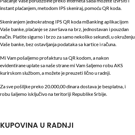
Plaćanje Vaše porudžbine preko interneta sada možete izvršiti i
instant plaćanjem, metodom IPS skeniraj, pomoću QR koda.
Skeniranjem jednokratnog IPS QR koda mBanking aplikacijom
Vaše banke, plaćanje se završava na brz, jednostavan i pouzdan
način. Platite sigurno i brzo za samo nekoliko sekundi, u okruženju
Vaše banke, bez ostavljanja podataka sa kartice i računa.
Mi Vam pošaljemo profakturu sa QR kodom, a nakon
evidentirane uplate sa naše strane mi Vam šaljemo robu AKS
kurirskom službom, a možete je preuzeti lično u radnji.
Za sve pošiljke preko 20.000,00 dinara dostava je besplatna, i
robu šaljemo isključivo na teritoriji Republike Srbije.
KUPOVINA U RADNJI