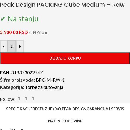
Peak Design PACKING Cube Medium – Raw
✔ Na stanju
5.900,00
RSD
sa PDV-om
-
+
DODAJ U KORPU
EAN:
818373022747
Šifra proizvoda:
BPC-M-RW-1
Kategorija:
Torbe za putovanja
Follow:
SPECIFIKACIJE
RECENZIJE (0)
O PEAK DESIGN
GARANCIJA I SERVIS
NAČINI KUPOVINE