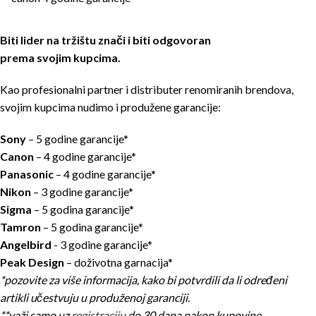
Biti lider na tržištu znači i biti odgovoran
prema svojim kupcima.
Kao profesionalni partner i distributer renomiranih brendova,
svojim kupcima nudimo i produžene garancije:
Sony
– 5 godine garancije*
Canon
– 4 godine garancije*
Panasonic
– 4 godine garancije*
Nikon
– 3 godine garancije*
Sigma
– 5 godina garancije*
Tamron
– 5 godina garancije*
Angelbird
- 3 godine garancije*
Peak Design
– doživotna garnacija*
*pozovite za više informacija, kako bi potvrdili da li određeni
artikli učestvuju u produženoj garanciji.
**važi samo uz
registraciju
do 30 dana nakon kupovine