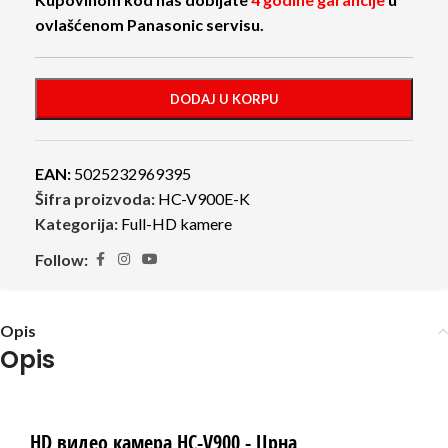
ovlašćenom Panasonic servisu.
DODAJ U KORPU
EAN:
5025232969395
Šifra proizvoda:
HC-V900E-K
Kategorija:
Full-HD kamere
Follow:
Opis
Opis
HD видео камера HC-V900 - Црна