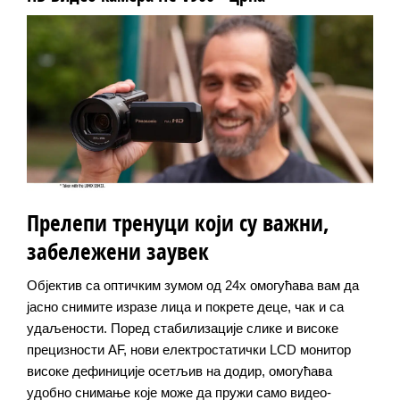
Прелепи тренуци који су важни,
забележени заувек
Објектив са оптичким зумом од 24x омогућава вам да
јасно снимите изразе лица и покрете деце, чак и са
удаљености. Поред стабилизације слике и високе
прецизности AF, нови електростатички LCD монитор
високе дефиниције осетљив на додир, омогућава
удобно снимање које може да пружи само видео-