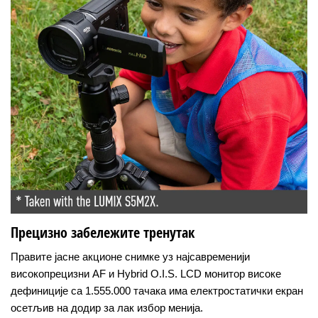
Прецизно забележите тренутак
Правите јасне акционе снимке уз најсавременији
високопрецизни AF и Hybrid O.I.S. LCD монитор високе
дефиниције са 1.555.000 тачака има електростатички екран
осетљив на додир за лак избор менија.