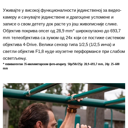
Уживајте у високој функционалности јединственој за видео-
камеру и сачувајте јединствене и драгоцене успомене и
записе о свом детету док расте уз још живописније слике.
Објектив покрива опсег од 28,9 mm* широкоугаоно до 693,7
mm телеобјектива са зумом од 24x који се постиже системом
објектива 4-Drive. Велики сензор типа 1/2,5 (1/2,5 инча) и
светли објектив F1,8 нуде изузетне перформансе при слабом
осветљењу.
* еквивалентан 35-милиметарском фото-апарату. 50p/50i/25p: 28,9–693,7 mm, 24p: 25–600
mm