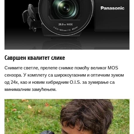
Савршен квалитет слике
Снимите светле, прелепе снимке помоћу великог MOS
сензора. У комплету са широкоугаоним и оптичким зумом
од 24x, као и новим хибридним O.I.S. за зумирање са
минималним замућењем.