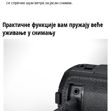
се спречио шум ветра за јасан снимак.
Практичне функције вам пружају веће
уживање у снимању