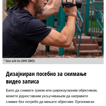
Дизајниран посебно за снимање
видео записа
Било да снимате зумом или широкоугаоним објективом,
можете једноставним укључивањем да направите
снимке без потребе да мењате објективе. Ергономски