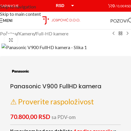
RSD
0
GARANCIJE
/
0,00
RSD
Skip to navigation
Skip to main content
EUR
POZOVI
MENI
Početna
/
Kamere
/
Full-HD kamere
Click to enlarge
Panasonic V900 FullHD kamera
⚠ Proverite raspoloživost
70.800,00
RSD
sa PDV-om
Kupovinom kod nas dobijate
4 godine garancije
u