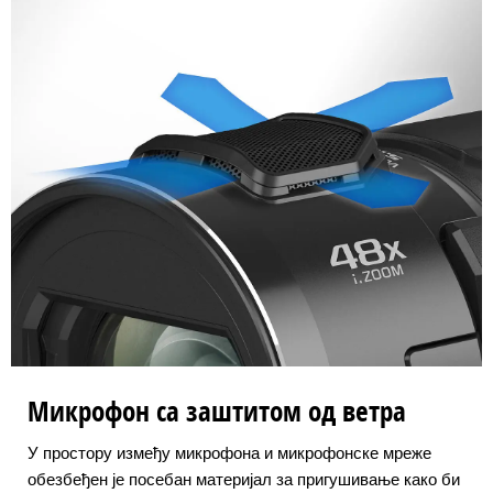
Микрофон са заштитом од ветра
У простору између микрофона и микрофонске мреже
обезбеђен је посебан материјал за пригушивање како би