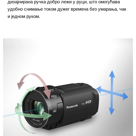
дизајнирана ручка добро лежи у руци, што омогућава
удобно снимање током дужег времена без умарања, чак
и једном руком.