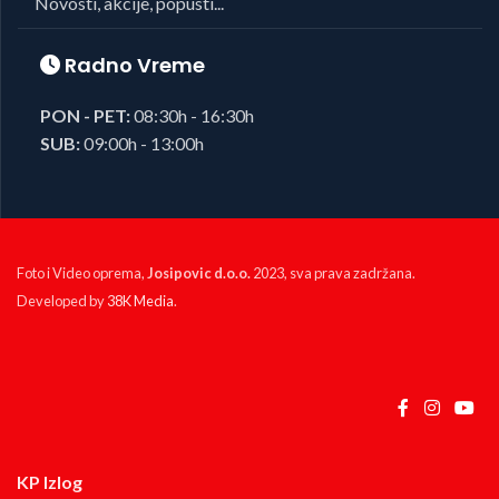
Novosti, akcije, popusti...
Radno Vreme
PON - PET:
08:30h - 16:30h
SUB:
09:00h - 13:00h
Foto i Video oprema,
Josipovic d.o.o.
2023, sva prava zadržana.
Developed by
38K Media
.
KP Izlog