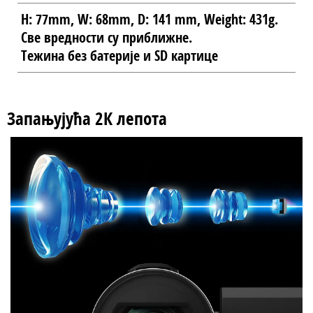
H: 77mm, W: 68mm, D: 141 mm, Weight: 431g.
Све вредности су приближне.
Тежина без батерије и SD картице
Запањујућа 2К лепота