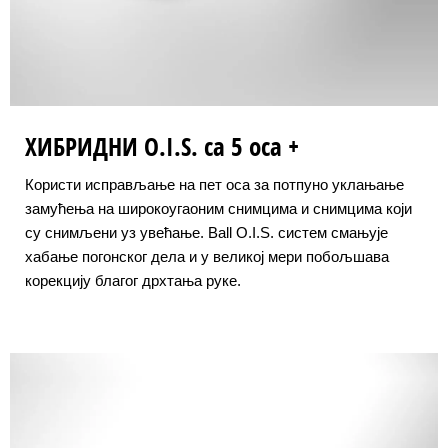
ХИБРИДНИ O.I.S. са 5 оса +
Користи исправљање на пет оса за потпуно уклањање
замућења на широкоугаоним снимцима и снимцима који
су снимљени уз увећање. Ball O.I.S. систем смањује
хабање погонског дела и у великој мери побољшава
корекцију благог дрхтања руке.