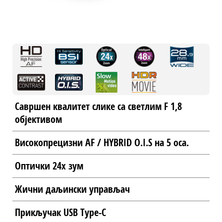
Савршен квалитет слике са светлим F 1,8
објективом
Високопрецизни AF / HYBRID O.I.S на 5 оса.
Оптички 24x зум
Жични даљински управљач
Прикључак USB Type-C