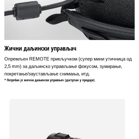
Жични даљински управљач
Опремљен REMOTE прикључком (супер мини утичница од
2,5 mm) за даљинско управљање фокусом, зумирање,
покретање/заустављање снимања, итд.
* Потребан је жични даљински управљач (доступан у продаји).