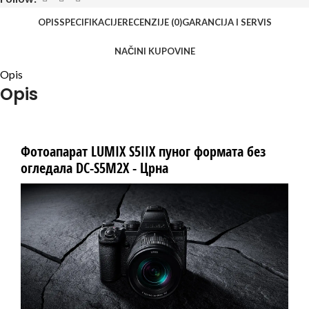
OPIS
SPECIFIKACIJE
RECENZIJE (0)
GARANCIJA I SERVIS
NAČINI KUPOVINE
Opis
Opis
Фотоапарат LUMIX S5IIX пуног формата без
огледала DC-S5M2X - Црна