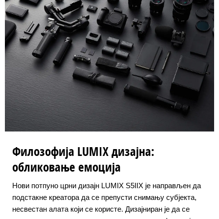
Филозофија LUMIX дизајна:
обликовање емоција
Нови потпуно црни дизајн LUMIX S5IIX је направљен да
подстакне креатора да се препусти снимању субјекта,
несвестан алата који се користе. Дизајниран је да се