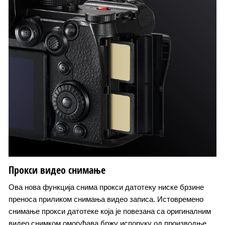
Прокси видео снимање
Ова нова функција снима прокси датотеку ниске брзине
преноса приликом снимања видео записа. Истовремено
снимање прокси датотеке која је повезана са оригиналним
видео снимком омогућава бржу испоруку од производње