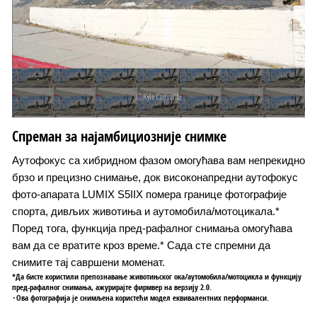
Спреман за најамбициозније снимке
Аутофокус са хибридном фазом омогућава вам непрекидно
брзо и прецизно снимање, док високонапредни аутофокус
фото-апарата LUMIX S5IIX помера границе фотографије
спорта, дивљих животиња и аутомобила/мотоцикала.*
Поред тога, функција пред-рафалног снимања омогућава
вам да се вратите кроз време.* Сада сте спремни да
снимите тај савршени моменат.
*Да бисте користили препознавање животињског ока/аутомобила/мотоцикла и функцију
пред-рафалног снимања, ажурирајте фирмвер на верзију 2.0.
･Ова фотографија је снимљена користећи модел еквивалентних перформанси.