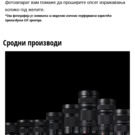
фотоапарат вам помаже да проширите опсег изражавања
колико год желите.
*Ова фотографија је снимљена са моделом сличних перформанси користећи
прилагођени LUT креатора.
Сродни производи