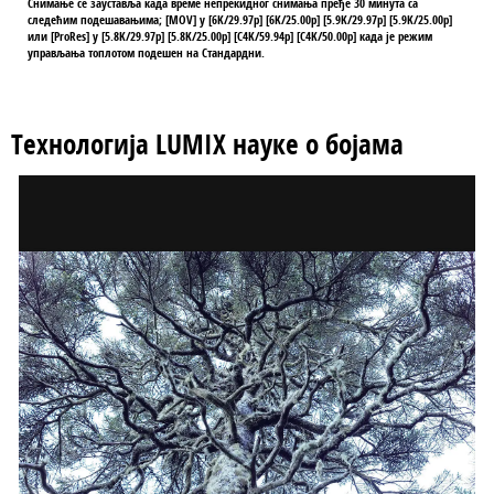
Снимање се зауставља када време непрекидног снимања пређе 30 минута са
следећим подешавањима; [MOV] у [6K/29.97p] [6K/25.00p] [5.9K/29.97p] [5.9K/25.00p]
или [ProRes] у [5.8K/29.97p] [5.8K/25.00p] [C4K/59.94p] [C4K/50.00p] када је режим
управљања топлотом подешен на Стандардни.
Технологија LUMIX науке о бојама