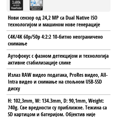
Нови сензор од 24,2 MP са Dual Native ISO
технологијом и машином нове генерације
C4K/4K 60p/50p 4:2:2 10-битно неограничено
снимање
Аутофокус с фазном детекцијом и технологија
активне стабилизације слике
Излаз RAW видео података, ProRes видео, All-
Intra видео и снимање на спољном USB-SSD
диску
H: 102,3mm, W: 134.3mm, D: 90,1mm, Weight:
740g. Све вредности су приближне. Тежина са
SD картицом и батеријом. Објектив није