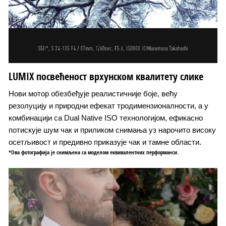
LUMIX посвећеност врхунском квалитету слике
Нови мотор обезбеђује реалистичније боје, већу
резолуцију и природни ефекат тродимензионалности, а у
комбинацији са Dual Native ISO технологијом, ефикасно
потискује шум чак и приликом снимања уз нарочито високу
осетљивост и предивно приказује чак и тамне области.
*Ова фотографија је снимљена са моделом еквивалентних перформанси.