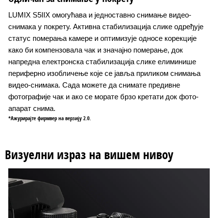
LUMIX S5IIX омогућава и једноставно снимање видео-
снимака у покрету. Активна стабилизација слике одређује
статус померања камере и оптимизује односе корекције
како би компензовала чак и значајно померање, док
напредна електронска стабилизација слике елиминише
периферно изобличење које се јавља приликом снимања
видео-снимака. Сада можете да снимате предивне
фотографије чак и ако се морате брзо кретати док фото-
апарат снима.
*Ажурирајте фирмвер на верзију 2.0.
Визуелни израз на вишем нивоу