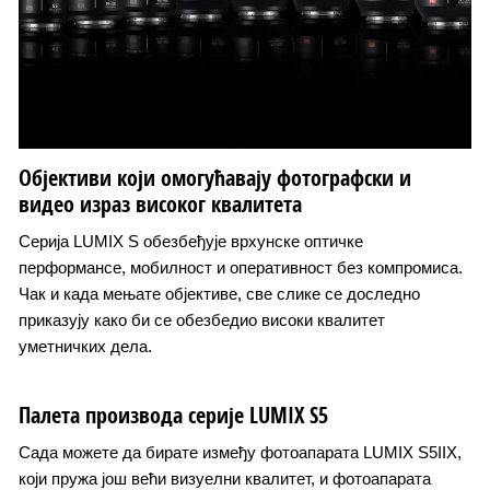
Објективи који омогућавају фотографски и
видео израз високог квалитета
Серија LUMIX S обезбеђује врхунске оптичке
перформансе, мобилност и оперативност без компромиса.
Чак и када мењате објективе, све слике се доследно
приказују како би се обезбедио високи квалитет
уметничких дела.
Палета производа серије LUMIX S5
Сада можете да бирате између фотоапарата LUMIX S5IIX,
који пружа још већи визуелни квалитет, и фотоапарата