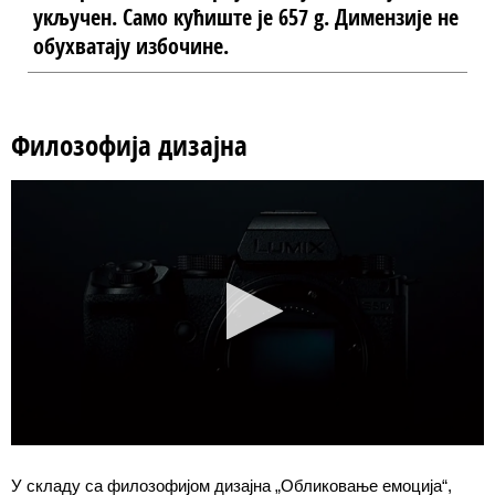
укључен. Само кућиште је 657 g. Димензије не
обухватају избочине.
Филозофија дизајна
У складу са филозофијом дизајна „Обликовање емоција“,