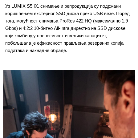
Уз LUMIX S5IIX, снимање и репродукција су подржани
коришћењем екстерног SSD диска преко USB везе. Поред
тога, могућност снимања ProRes 422 HQ (максимално 1,9
Gbps) и 4:2:2 10-битно All-Intra директно на SSD дискове,
који комбинују преносивост и велики капацитет,
побољшала је ефикасност прављења резервних копија
података и накнадне обраде.