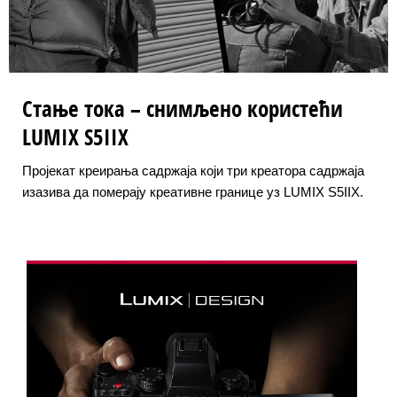
Стање тока – снимљено користећи
LUMIX S5IIX
Пројекат креирања садржаја који три креатора садржаја
изазива да померају креативне границе уз LUMIX S5IIX.