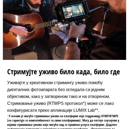
Стримујте уживо било када, било где
Уживајте у креативном стримингу уживо помоћу
дигиталних фотоапарата без огледала са једним
објективом, како у затвореном тако и на отвореном.
Стримовање уживо (RTMPS протокол*) може се лако
конфигурисати преко апликације LUMIX Lab**.
･У основи је могуће стримовање уживо на платформе које подржавају RTMP/RTMPS
(не гарантује се компатибилност са свим платформама). Могу да постоје случајеви у
којима стримовање уживо није могуће кад се промени услуга платформе. Додатне
информације потражите у одредбама и условима платформе. ･Препоручујемо да