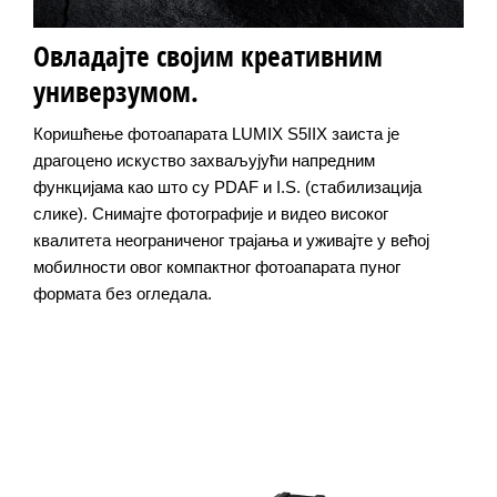
Овладајте својим креативним
универзумом.
Коришћење фотоапарата LUMIX S5IIX заиста је
драгоцено искуство захваљујући напредним
функцијама као што су PDAF и I.S. (стабилизација
слике). Снимајте фотографије и видео високог
квалитета неограниченог трајања и уживајте у већој
мобилности овог компактног фотоапарата пуног
формата без огледала.