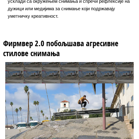
усклади са окружењем снимања и спречи рефлексије на
дужици или медијима за снимање који подржавају
уметничку креативност.
Фирмвер 2.0 побољшава агресивне
стилове снимања