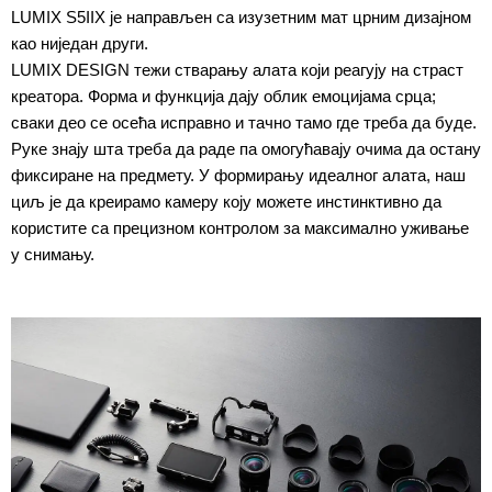
LUMIX S5IIX је направљен са изузетним мат црним дизајном
као ниједан други.
LUMIX DESIGN тежи стварању алата који реагују на страст
креатора. Форма и функција дају облик емоцијама срца;
сваки део се осећа исправно и тачно тамо где треба да буде.
Руке знају шта треба да раде па омогућавају очима да остану
фиксиране на предмету. У формирању идеалног алата, наш
циљ је да креирамо камеру коју можете инстинктивно да
користите са прецизном контролом за максимално уживање
у снимању.