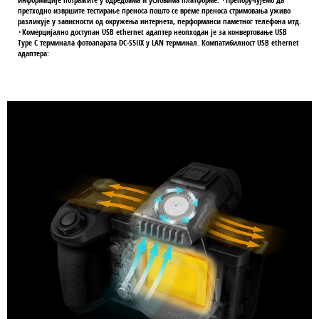
претходно извршите тестирање преноса пошто се време преноса стримовања уживо
разликује у зависности од окружења интернета, перформанси паметног телефона итд.
･Комерцијално доступан USB ethernet адаптер неопходан је за конвертовање USB
Type C терминала фотоапарата DC-S5IIX у LAN терминал. Компатибилност USB ethernet
адаптера: