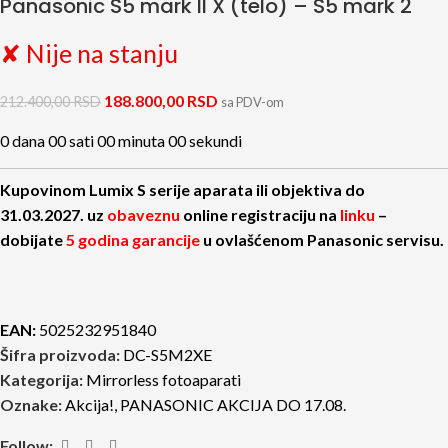
Panasonic S5 mark II X (telo) – S5 mark 2
✘ Nije na stanju
188.800,00
RSD
212.400,00
RSD
sa PDV-om
0
dana
00
sati
00
minuta
00
sekundi
Kupovinom Lumix S serije aparata ili objektiva do
31.03.2027. uz
obaveznu
online registraciju na
linku
–
dobijate
5 godina garancije
u ovlašćenom Panasonic servisu.
EAN:
5025232951840
Šifra proizvoda:
DC-S5M2XE
Kategorija:
Mirrorless fotoaparati
Oznake:
Akcija!
,
PANASONIC AKCIJA DO 17.08.
Follow: