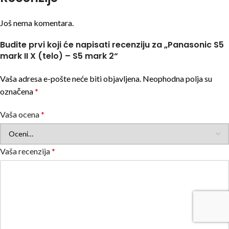
Još nema komentara.
Budite prvi koji će napisati recenziju za „Panasonic S5
mark II X (telo) – S5 mark 2“
Vaša adresa e-pošte neće biti objavljena.
Neophodna polja su
označena
*
Vaša ocena
*
Vaša recenzija
*