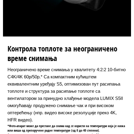
Контрола топлоте за неограничено
време снимања
Неограничено време снимања у квалитету 4:2:2 10-битно
C4K/4K 60p/50p.* Са компактним кућиштем
еквивалентним уређају S5, оптимизован пут расипања
топлоте и структура за расипање топлоте са
вентилатором за принудно хлађење модела LUMIX S5II
омогућавају продужено снимање чак и при високом
оптерећењу (нпр. видео високе резолуције преко 4K,
HFR видео).
*Фото-апарат може да престане да снима кад се користи на температури која је нижа
или виша од препоручене радне температуре (од 0 до 40 степени).