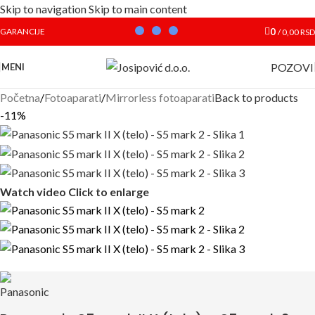
Skip to navigation
Skip to main content
0
GARANCIJE
/
0,00
RSD
POZOVI
MENI
Početna
/
Fotoaparati
/
Mirrorless fotoaparati
Back to products
-11%
Watch video
Click to enlarge