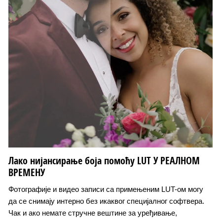
Лако нијансирање боја помоћу LUT У РЕАЛНОМ
ВРЕМЕНУ
Фотографије и видео записи са примењеним LUT-ом могу
да се снимају интерно без икаквог специјалног софтвера.
Чак и ако немате стручне вештине за уређивање,