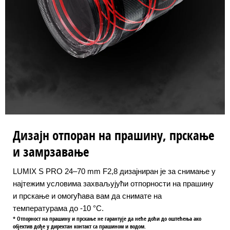
Дизајн отпоран на прашину, прскање
и замрзавање
LUMIX S PRO 24–70 mm F2,8 дизајниран је за снимање у
најтежим условима захваљујући отпорности на прашину
и прскање и омогућава вам да снимате на
температурама до -10 °C.
* Отпорност на прашину и прскање не гарантује да неће доћи до оштећења ако
објектив дође у директан контакт са прашином и водом.