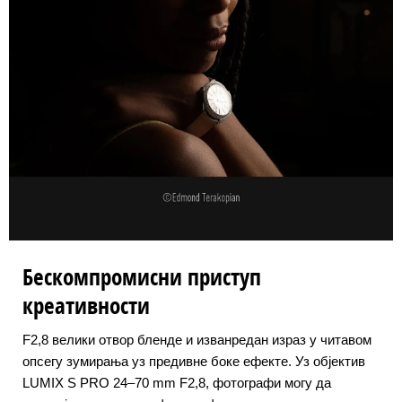
Бескомпромисни приступ
креативности
F2,8 велики отвор бленде и изванредан израз у читавом
опсегу зумирања уз предивне боке ефекте. Уз објектив
LUMIX S PRO 24–70 mm F2,8, фотографи могу да