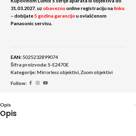
Kupovinom Lumix S serije aparata ili objektiva do
31.03.2027. uz
obaveznu
online registraciju na
linku
– dobijate
5 godina garancije
u ovlašćenom
Panasonic servisu.
EAN:
5025232899074
Šifra proizvoda:
S-E2470E
Kategorije:
Mirrorless objektivi
,
Zoom objektivi
Follow:
Opis
Opis