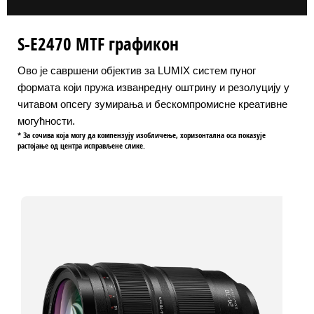
S-E2470 MTF графикон
Ово је савршени објектив за LUMIX систем пуног
формата који пружа изванредну оштрину и резолуцију у
читавом опсегу зумирања и бескомпромисне креативне
могућности.
* За сочива која могу да компензују изобличење, хоризонтална оса показује
растојање од центра исправљене слике.