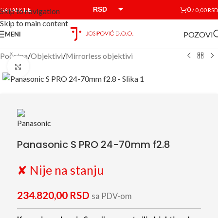
RSD
0
GARANCIJE
/
0,00
RSD
Skip to navigation
Skip to main content
EUR
POZOVI
MENI
Početna
/
Objektivi
/
Mirrorless objektivi
Click to enlarge
Panasonic S PRO 24-70mm f2.8
✘ Nije na stanju
234.820,00
RSD
sa PDV-om