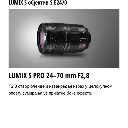
LUMIX S објектив S-E2470
LUMIX S PRO 24–70 mm F2,8
F2,8 отвор бленде и изванредан израз у целокупном
опсегу зумирања уз пријатне боке ефекте.