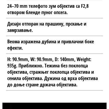
24–70 mm телефото зум објектив са F2,8
отвором бленде пуног опсега.
Дизајн отпоран на прашину, прскање и
замрзавање.
Веома изражена дубина и привлачни боке
ефекти.
H: 90.9mm, W: 90.9mm, D: 140mm, Weight:
935g. Приближно. Тежина без поклопца
објектива, стражњег поклопца објектива и
сенила објектива. Дужина од врха објектива
до доње стране држача објектива.