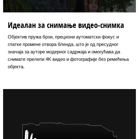
Идеалан за снимање видео-снимка
Објектив пружа брзи, прецизни аутоматски фокус и
глатке промене отвора бленда, што је од пресудног
значаја за ауторе модерног садржаја и омогућава да
снимате прелепи 4K видео и фотографије без ремећења
објекта.