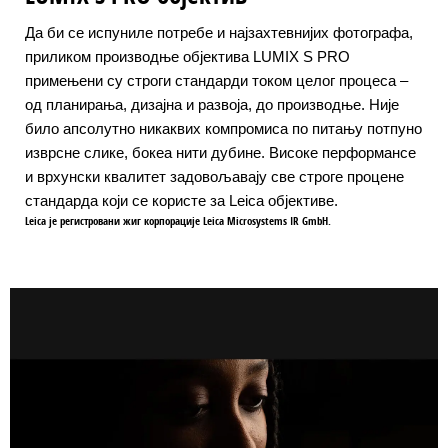
Да би се испуниле потребе и најзахтевнијих фотографа,
приликом производње објектива LUMIX S PRO
примењени су строги стандарди током целог процеса –
од планирања, дизајна и развоја, до производње. Није
било апсолутно никаквих компромиса по питању потпуно
изврсне слике, бокеа нити дубине. Високе перформансе
и врхунски квалитет задовољавају све строге процене
стандарда који се користе за Leica објективе.
Leica је регистровани жиг корпорације Leica Microsystems IR GmbH.