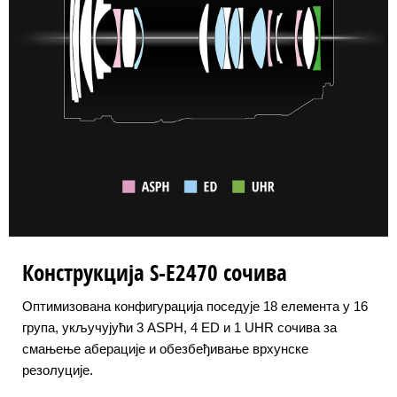
Конструкција S-E2470 сочива
Оптимизована конфигурација поседује 18 елемента у 16
група, укључујући 3 ASPH, 4 ED и 1 UHR сочива за
смањење аберације и обезбеђивање врхунске
резолуције.