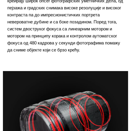
креирају широк опсег фотографских уметничких дела, од
пејзажа и градских снимака високе резолуције и високог
контраста па до импресионистичких портрета
невероватне дубине и са боке позадином. Поред тога,
систем двоструког фокуса са линеарним мотором и
мотором на принципу корака и контролом аутоматског
фокуса од 480 кадрова у секунди фотографима помажу
да сниме објекте који се брзо крећу.