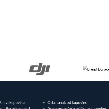
slovi kupovine
Odustanak od kupovine
olitika privatnosti
Prava potrošača prilikom kupovine