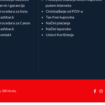
ervis i garancija
putem interneta
rocedura za Sony
Oslobađanje od PDV-a
ashback
Tax free kupovina
rocedura za Canon
Načini plaćanja
ashback
Načini isporuke
ontakt
Uslovi Korišćenja
by
38K Media
.