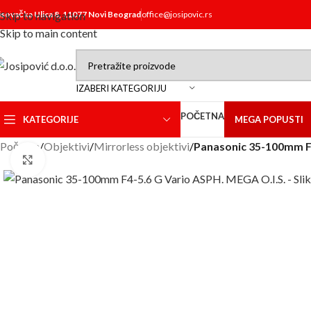
isovačka Ulica 8, 11077 Novi Beograd
Skip to navigation
office@josipovic.rs
Skip to main content
IZABERI KATEGORIJU
POČETNA
KATEGORIJE
MEGA POPUSTI
Početna
/
Objektivi
/
Mirrorless objektivi
/
Panasonic 35-100mm F4
Click to enlarge