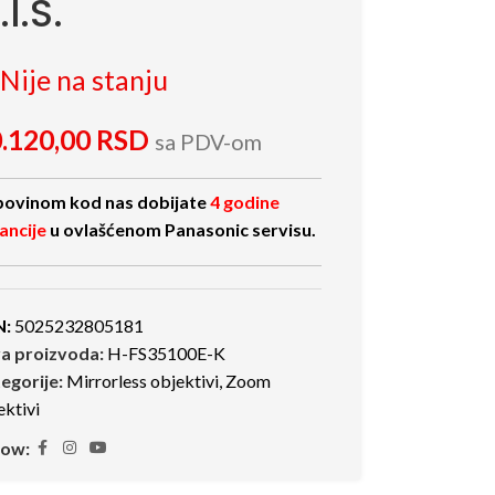
.I.S.
Nije na stanju
.120,00
RSD
sa PDV-om
ovinom kod nas dobijate
4 godine
ancije
u ovlašćenom Panasonic servisu.
N:
5025232805181
ra proizvoda:
H-FS35100E-K
egorije:
Mirrorless objektivi
,
Zoom
ektivi
low: