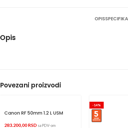
OPIS
SPECIFIKA
Opis
Povezani proizvodi
-14%
Canon RF 50mm 1.2 L USM
283.200,00
RSD
sa PDV-om