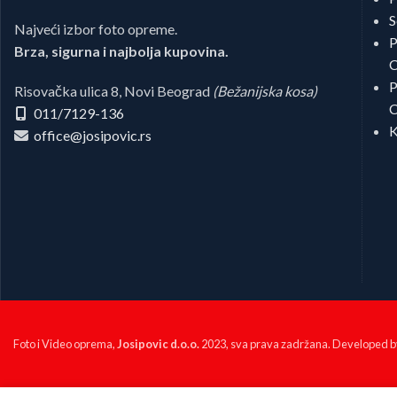
S
Najveći izbor foto opreme.
P
Brza, sigurna i najbolja kupovina.
C
P
Risovačka ulica 8, Novi Beograd
(Bežanijska kosa)
C
011/7129-136
K
office@josipovic.rs
Foto i Video oprema,
Josipovic d.o.o.
2023, sva prava zadržana. Developed 