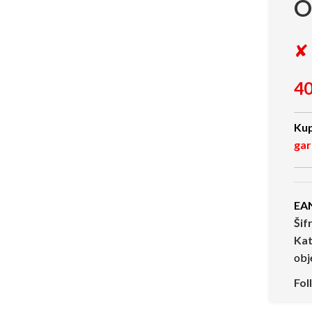
O
✘ 
40
Kup
gar
EA
Šif
Kat
obj
Fol