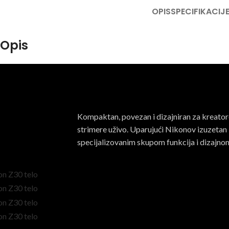
OPIS
SPECIFIKACIJ
Opis
Kompaktan, povezan i dizajniran za kreator
strimere uživo. Uparujući Nikonov izuzetan
specijalizovanim skupom funkcija i dizajnom