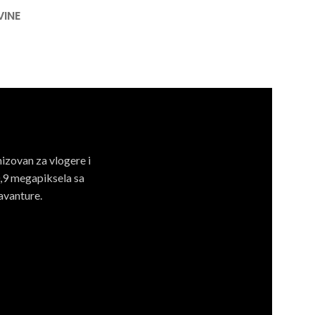
VINE
izovan za vlogere i
0,9 megapiksela sa
avanture.