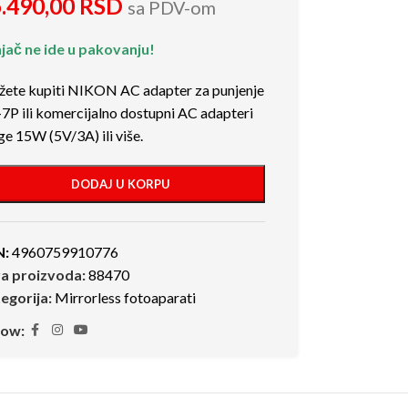
.490,00
RSD
sa PDV-om
jač ne ide u pakovanju!
ete kupiti NIKON AC adapter za punjenje
7P ili komercijalno dostupni AC adapteri
ge 15W (5V/3A) ili više.
DODAJ U KORPU
N:
4960759910776
ra proizvoda:
88470
egorija:
Mirrorless fotoaparati
low: