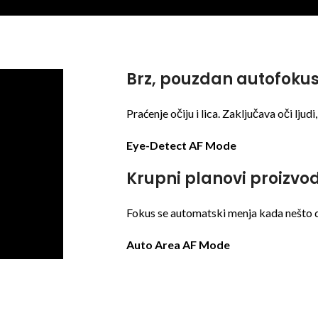
Brz, pouzdan autofokus
Praćenje očiju i lica. Zaključava oči ljudi
Eye-Detect AF Mode
Krupni planovi proizvo
Fokus se automatski menja kada nešto 
Auto Area AF Mode