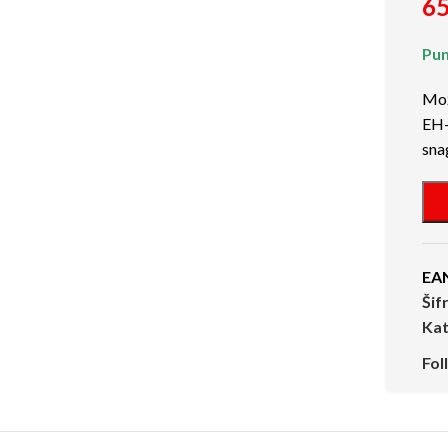
65
Pun
Mož
EH-
sna
EA
Šif
Kat
Fol