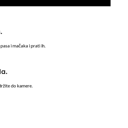
.
, pasa i mačaka i prati ih.
da.
držite do kamere.