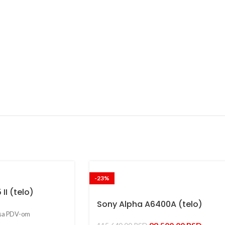
-23%
II (telo)
Sony Alpha A6400A (telo)
sa PDV-om