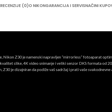
E
RECENZIJE (0)
O NIKON
GARANCIJA I SERVIS
NAČINI KUPO
e, Nikon Z30 je namenski napravljen “mirrorless” fotoaparat optim
 kvalitet slike, 4K video snimanje i veliki senzor DKS formata od 2
, Z30 je dizajniran da podiže vaš sadržaj i prati vaše svakodnevne 