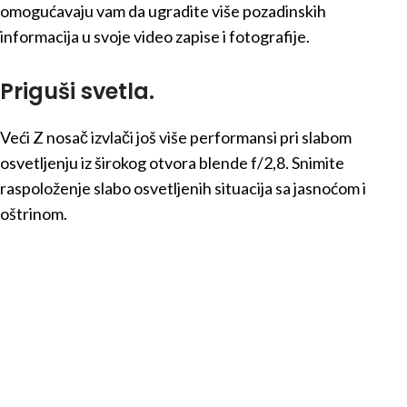
omogućavaju vam da ugradite više pozadinskih
informacija u svoje video zapise i fotografije.
Priguši svetla.
Veći Z nosač izvlači još više performansi pri slabom
osvetljenju iz širokog otvora blende f/2,8. Snimite
raspoloženje slabo osvetljenih situacija sa jasnoćom i
oštrinom.