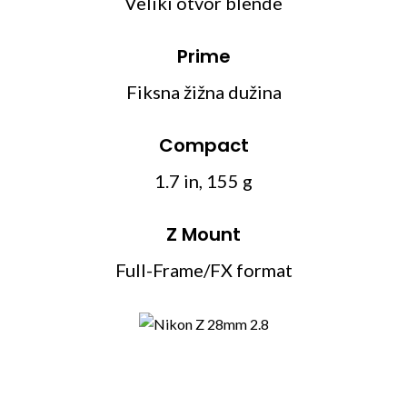
Veliki otvor blende
Prime
Fiksna žižna dužina
Compact
1.7 in, 155 g
Z Mount
Full-Frame/FX format