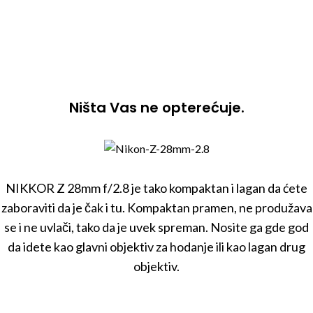
Ništa Vas ne opterećuje.
NIKKOR Z 28mm f/2.8 je tako kompaktan i lagan da ćete
zaboraviti da je čak i tu. Kompaktan pramen, ne produžava
se i ne uvlači, tako da je uvek spreman. Nosite ga gde god
da idete kao glavni objektiv za hodanje ili kao lagan drug
objektiv.