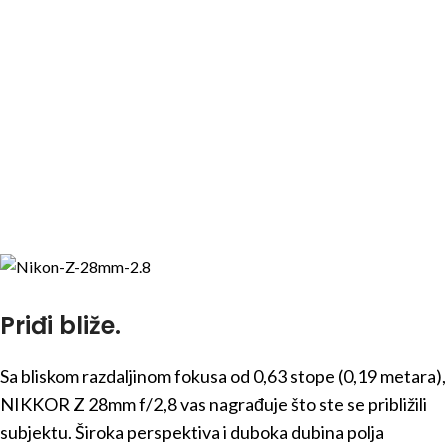
Priđi bliže.
Sa bliskom razdaljinom fokusa od 0,63 stope (0,19 metara),
NIKKOR Z 28mm f/2,8 vas nagrađuje što ste se približili
subjektu. Široka perspektiva i duboka dubina polja