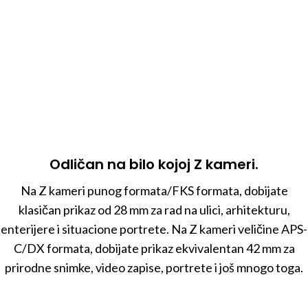
Odličan na bilo kojoj Z kameri.
Na Z kameri punog formata/FKS formata, dobijate
klasičan prikaz od 28 mm za rad na ulici, arhitekturu,
enterijere i situacione portrete. Na Z kameri veličine APS-
C/DX formata, dobijate prikaz ekvivalentan 42 mm za
prirodne snimke, video zapise, portrete i još mnogo toga.