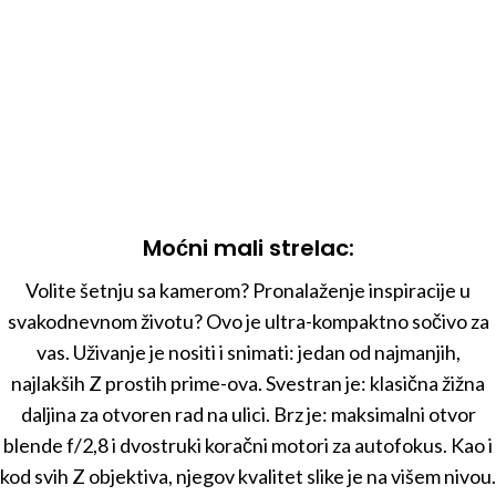
Moćni mali strelac:
Volite šetnju sa kamerom? Pronalaženje inspiracije u
svakodnevnom životu? Ovo je ultra-kompaktno sočivo za
vas. Uživanje je nositi i snimati: jedan od najmanjih,
najlakših Z prostih prime-ova. Svestran je: klasična žižna
daljina za otvoren rad na ulici. Brz je: maksimalni otvor
blende f/2,8 i dvostruki koračni motori za autofokus. Kao i
kod svih Z objektiva, njegov kvalitet slike je na višem nivou.