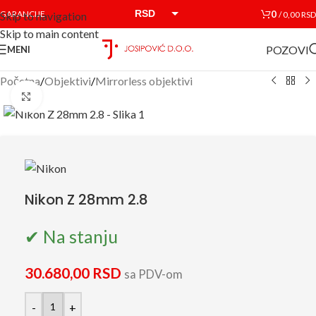
RSD
0
GARANCIJE
/
0,00
RSD
Skip to navigation
Skip to main content
EUR
POZOVI
MENI
Početna
/
Objektivi
/
Mirrorless objektivi
Click to enlarge
Nikon Z 28mm 2.8
✔ Na stanju
30.680,00
RSD
sa PDV-om
-
+