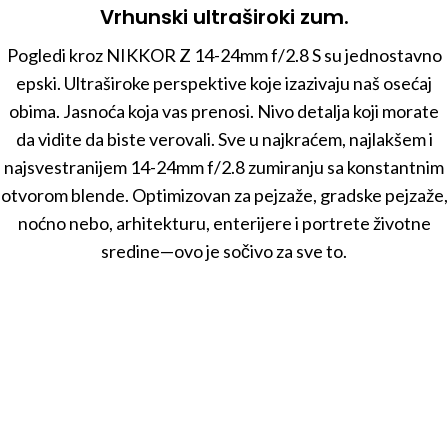
Vrhunski ultraširoki zum.
Pogledi kroz NIKKOR Z 14-24mm f/2.8 S su jednostavno
epski. Ultraširoke perspektive koje izazivaju naš osećaj
obima. Jasnoća koja vas prenosi. Nivo detalja koji morate
da vidite da biste verovali. Sve u najkraćem, najlakšem i
najsvestranijem 14-24mm f/2.8 zumiranju sa konstantnim
otvorom blende. Optimizovan za pejzaže, gradske pejzaže,
noćno nebo, arhitekturu, enterijere i portrete životne
sredine—ovo je sočivo za sve to.