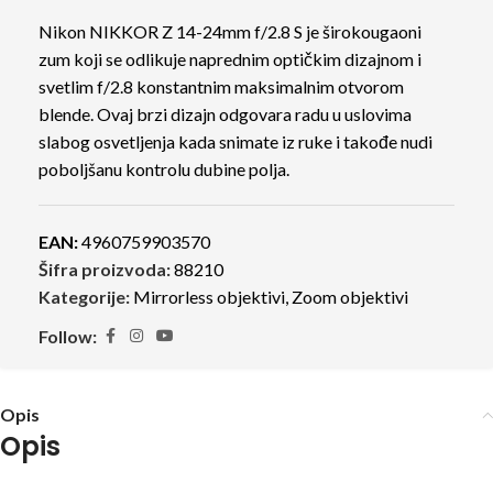
Nikon NIKKOR Z 14-24mm f/2.8 S je širokougaoni
zum koji se odlikuje naprednim optičkim dizajnom i
svetlim f/2.8 konstantnim maksimalnim otvorom
blende. Ovaj brzi dizajn odgovara radu u uslovima
slabog osvetljenja kada snimate iz ruke i takođe nudi
poboljšanu kontrolu dubine polja.
EAN:
4960759903570
Šifra proizvoda:
88210
Kategorije:
Mirrorless objektivi
,
Zoom objektivi
Follow:
Opis
Opis