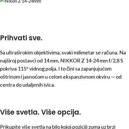
Prihvati sve.
Sa ultraširokim objektivima, svaki milimetar se računa. Na
najširoj postavci od 14 mm, NIKKOR Z 14-24 mm f/2,8 S
pokriva 115° vidnog polja. I to čini sa zapanjujućom
oštrinom i jasnoćom u celom ekspanzivnom okviru — od
centra do udaljenih ivica.
Više svetla. Više opcija.
Prikupite više svetla na bilo kojoj poziciji zuma uz brzi