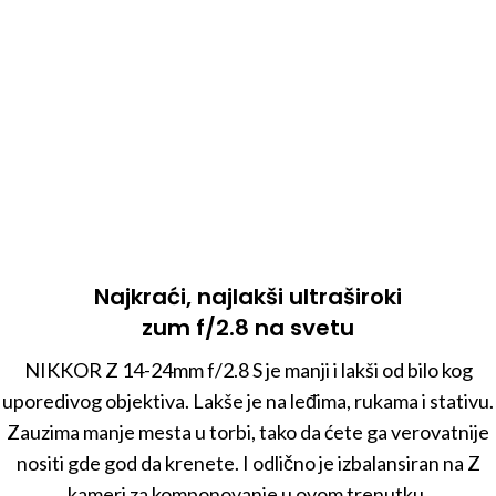
Najkraći, najlakši ultraširoki
zum f/2.8 na svetu
NIKKOR Z 14-24mm f/2.8 S je manji i lakši od bilo kog
uporedivog objektiva. Lakše je na leđima, rukama i stativu.
Zauzima manje mesta u torbi, tako da ćete ga verovatnije
nositi gde god da krenete. I odlično je izbalansiran na Z
kameri za komponovanje u ovom trenutku.