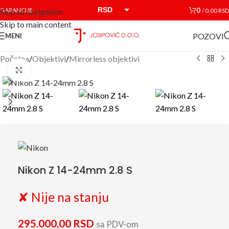
RSD
0
GARANCIJE
/
0,00
RSD
Skip to navigation
Skip to main content
EUR
POZOVI
MENI
Početna
/
Objektivi
/
Mirrorless objektivi
Click to enlarge
Nikon Z 14-24mm 2.8 S
✘ Nije na stanju
295.000,00
RSD
sa PDV-om