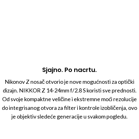
Sjajno. Po nacrtu.
Nikonov Z nosač otvorio je nove mogućnosti za optički
dizajn. NIKKOR Z 14-24mm f/2.8 S koristi sve prednosti.
Od svoje kompaktne veličine i ekstremne moći rezolucije
do integrisanog otvora za filter i kontrole izobličenja, ovo
je objektiv sledeće generacije u svakom pogledu.