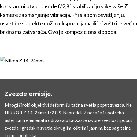
konstantni otvor blende f/2,8 i stabilizaciju slike vaše Z
kamere za smanjenje vibracija. Pri slabom osvetljenju,
osvetlite subjekte dužim ekspozicijama ili ih izoštrite većim
brzinama zatvarača. Ovo je kompoziciona sloboda.
Zvezde emisije.
Mnogi široki objektivi deformišu tačna svetla poput zvezda. Ne
NIKKOR Z 14-24mm f/2.8 S. Napredak Z nosača i upotreba
asferičnih elemenata održavaju tačkaste izvore svetlosti poput
zvezda i gradskih svetla okruglim, oštrim i jasnim, bez sagitalne
kome i odbleska.