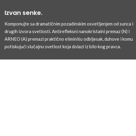
Izvan senke.
Komponujte sa dramatičnim pozadinskim osvetljenjem od sunca i
drugih izvora svetlosti. Antirefleksni nanokristalni premaz (N) i
ARNEO (A) premazi praktično eliminišu odbljesak, duhove i komu
potiskujući slučajnu svetlost koja dolazi iz bilo kog pravca.