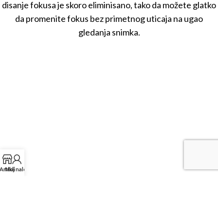
disanje fokusa je skoro eliminisano, tako da možete glatko
da promenite fokus bez primetnog uticaja na ugao
gledanja snimka.
Artikli
Moj nalog