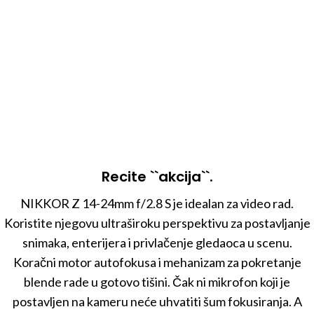
Recite ``akcija``.
NIKKOR Z 14-24mm f/2.8 S je idealan za video rad.
Koristite njegovu ultraširoku perspektivu za postavljanje
snimaka, enterijera i privlačenje gledaoca u scenu.
Koračni motor autofokusa i mehanizam za pokretanje
blende rade u gotovo tišini. Čak ni mikrofon koji je
postavljen na kameru neće uhvatiti šum fokusiranja. A