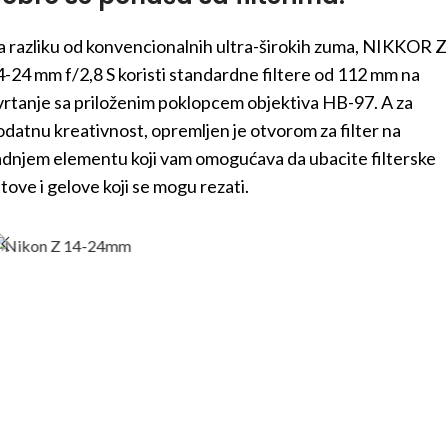
a razliku od konvencionalnih ultra-širokih zuma, NIKKOR Z
4-24 mm f/2,8 S koristi standardne filtere od 112 mm na
vrtanje sa priloženim poklopcem objektiva HB-97. A za
odatnu kreativnost, opremljen je otvorom za filter na
adnjem elementu koji vam omogućava da ubacite filterske
stove i gelove koji se mogu rezati.