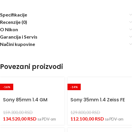
Specifikacije
Recenzije (0)
O Nikon
Garancija i Servis
Načini kupovine
Povezani proizvodi
-16%
-14%
Sony 85mm 1.4 GM
Sony 35mm 1.4 Zeiss FE
159.300,00
RSD
129.800,00
RSD
134.520,00
RSD
112.100,00
RSD
sa PDV-om
sa PDV-om