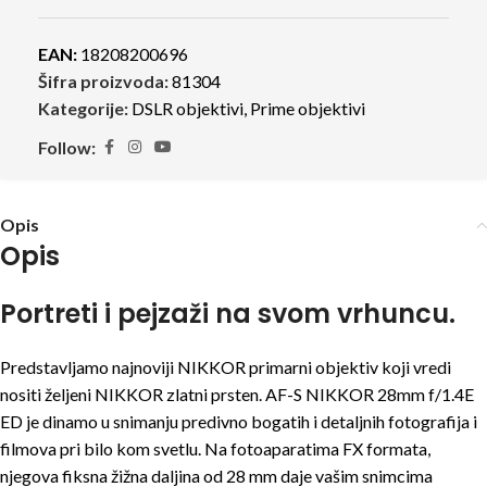
EAN:
18208200696
Šifra proizvoda:
81304
Kategorije:
DSLR objektivi
,
Prime objektivi
Follow:
Opis
Opis
Portreti i pejzaži na svom vrhuncu.
Predstavljamo najnoviji NIKKOR primarni objektiv koji vredi
nositi željeni NIKKOR zlatni prsten. AF-S NIKKOR 28mm f/1.4E
ED je dinamo u snimanju predivno bogatih i detaljnih fotografija i
filmova pri bilo kom svetlu. Na fotoaparatima FX formata,
njegova fiksna žižna daljina od 28 mm daje vašim snimcima