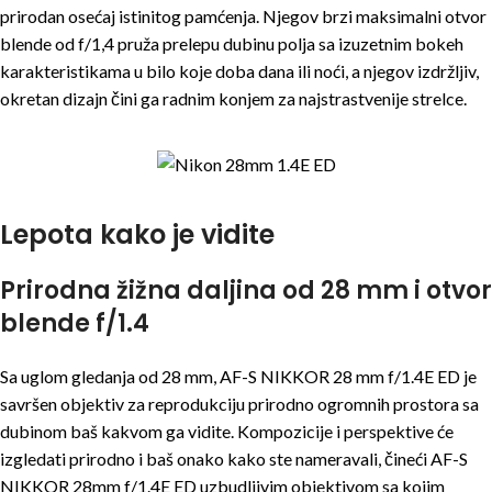
prirodan osećaj istinitog pamćenja. Njegov brzi maksimalni otvor
blende od f/1,4 pruža prelepu dubinu polja sa izuzetnim bokeh
karakteristikama u bilo koje doba dana ili noći, a njegov izdržljiv,
okretan dizajn čini ga radnim konjem za najstrastvenije strelce.
Lepota kako je vidite
Prirodna žižna daljina od 28 mm i otvor
blende f/1.4
Sa uglom gledanja od 28 mm, AF-S NIKKOR 28 mm f/1.4E ED je
savršen objektiv za reprodukciju prirodno ogromnih prostora sa
dubinom baš kakvom ga vidite. Kompozicije i perspektive će
izgledati prirodno i baš onako kako ste nameravali, čineći AF-S
NIKKOR 28mm f/1.4E ED uzbudljivim objektivom sa kojim