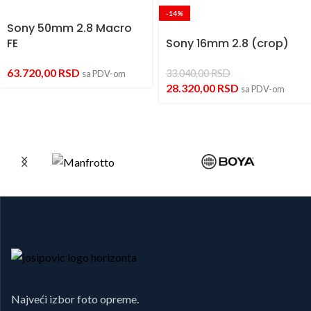
-14%
Sony 50mm 2.8 Macro
FE
Sony 16mm 2.8 (crop)
63.720,00
RSD
33.040,00
RSD
sa PDV-om
28.320,00
RSD
sa PDV-om
Najveći izbor foto opreme.