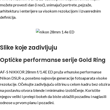
možete provesti dan (i noć), snimajući portrete, pejzaže,
arhitekturu i enterijere sa visokom rezolucijom i izvanrednim
definicija.
Slike koje zadivljuju
Optičke performanse serije Gold Ring
AF-S NIKKOR 28mm f/1.4E ED pruža vrhunske performanse
Nikon DSLR-a, posebno najnovije generacije fotoaparata visoke
rezolucije. Očekujte zadivljujuću oštrinu u celom kadru bez obzira
na postavku otvora blende i minimalno izobličenje. Koristite
njegov veliki i prelepi bokeh da biste ublažili pozadinu i naglasili
odnose u prvom planu i pozadini.