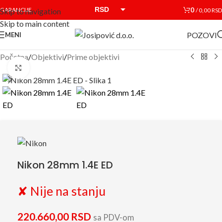
RSD
0
GARANCIJE
/
0,00
RSD
Skip to navigation
Skip to main content
EUR
POZOVI
MENI
Početna
/
Objektivi
/
Prime objektivi
Click to enlarge
Nikon 28mm 1.4E ED
✘ Nije na stanju
220.660,00
RSD
sa PDV-om